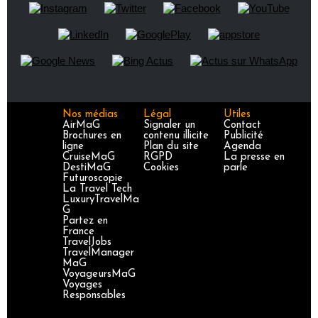
Nos médias
Légal
Utiles
AirMaG
Signaler un
Contact
Brochures en
contenu illicite
Publicité
ligne
Plan du site
Agenda
CruiseMaG
RGPD
La presse en
DestiMaG
Cookies
parle
Futuroscopie
La Travel Tech
LuxuryTravelMa
G
Partez en
France
TravelJobs
TravelManager
MaG
VoyageursMaG
Voyages
Responsables