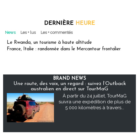
DERNIÈRE
HEURE
News
Les + lus
Les + commentés
Le Rwanda, un tourisme à haute altitude
France, Italie : randonnée dans le Mercantour frontalier
BRAND NEWS
Une route, des voix, un regard : suivez l’Outback
australien en direct sur TourMaG
À partir du 24 juillet, TourMaG
suivra une expédition de plus de
5 000 kilomètres à travers...