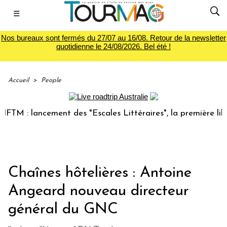
☰
Nos bureaux sont fermés du 27/07 au 16/08. Retour de la newsletter
quotidienne le 24/08/2026. Bel été !
Accueil
>
People
M : lancement des "Escales Littéraires", la première librair
Chaînes hôtelières : Antoine
Angeard nouveau directeur
général du GNC