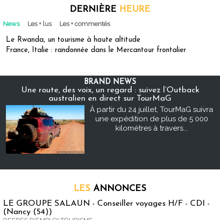
DERNIÈRE
HEURE
News
Les + lus
Les + commentés
Le Rwanda, un tourisme à haute altitude
France, Italie : randonnée dans le Mercantour frontalier
BRAND NEWS
Une route, des voix, un regard : suivez l’Outback
australien en direct sur TourMaG
À partir du 24 juillet, TourMaG suivra
une expédition de plus de 5 000
kilomètres à travers...
LES
ANNONCES
LE GROUPE SALAUN - Conseiller voyages H/F - CDI -
(Nancy (54))