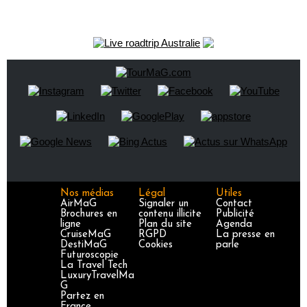
Nos médias
Légal
Utiles
AirMaG
Signaler un
Contact
Brochures en
contenu illicite
Publicité
ligne
Plan du site
Agenda
CruiseMaG
RGPD
La presse en
DestiMaG
Cookies
parle
Futuroscopie
La Travel Tech
LuxuryTravelMa
G
Partez en
France