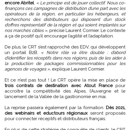
encore Abritel
.
« Le principe est de jouer collectif. Nous co-
finançons ces campagnes de distribution d’une part avec les
opérateurs de la région, en particulier les hébergeurs, et
recherchons des distributeurs qui disposent d’un stock
d’offres représentatif de la région et qui soient implantés sur
nos marchés cibles »,
précise Laurent Cormier. Le contexte
a ça de positif qu’il encourage l’agilité et l’adaptation.
De plus, le CRT s’est rapproché des EDV, qui développent
un portail B2B.
« Notre rôle va être double : d’abord
d’identifier les réceptifs dans nos régions, puis de les aider à
la production de packages commissionnables pour les
agences de voyages »,
explique Laurent Cormier.
Et ce n’est pas tout ! Le CRT opère la mise en place de
trois contrats de destination avec Atout France
pour
accroître la compétitivité des Alpes, l’Auvergne et le
lancement de la Vallée de la gastronomie en mai.
La reprise passera également par la formation.
Dès 2021,
des webinairs et eductours régionaux
seront proposés
pour connecter réceptifs et distributeurs français.
En plus de cette stratégie de conquête de clients, le CRT