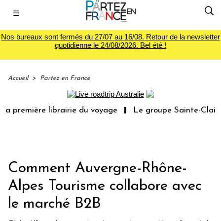
☰
Nos bureaux sont fermés du 27/07 au 16/08. Retour de la newsletter
quotidienne le 24/08/2026. Bel été !
Accueil
>
Partez en France
 librairie du voyage
Le groupe Sainte-Claire rachète E
Comment Auvergne-Rhône-
Alpes Tourisme collabore avec
le marché B2B