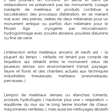
Il faut pourtant en convenir, un siècle et demi de
restaurations ne préservent pas les monuments. L’usage
inadapté de matériaux et produits contribue à
l’accélération des processus d’altération, en se mariant
mal avec des pierres, vieilles de deux millénaires pour un
monument antique ou parfois d’un millénaire pour le
Moyen Âge : cryogénie par microabrasion,
hydrogommage avec poudre abrasive, poudres d’alumine
ou fine de verre.
L’interaction entre matériaux anciens et neufs est – la
plupart du temps – néfaste, ne tenant pas compte de
l’équilibre qui s’établit entre le monument vieux de
plusieurs siècles, son environnement (climat, paysage,
faune et flore) et des chantiers actuels aux techniques
industrielles (meuleuses, marteaux pneumatiques,
perceuses…).
L’emploi de matériaux denses ou étanches (ciments,
produits hydrofuges…) n’autorise plus une « respiration »
équilibrée du mur sur le long terme (mortier de chaux,
maçonneries ventilées…), mais aussi les nettoyages abrasifs