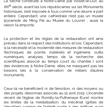
La flèche construite à Notre-Dame par Viollet-le-Duc au
e
XIX
siècle, avant les lois républicaines sur les Monuments
historiques, s’est imposée à tous comme une œuvre à part
entière. Cependant, une cathédrale n’est pas un musée
(pyramide de Ming Pei au Musée du Louvre) ; aussi la
raison l’a emporté.
La protection et les règles de la restauration ont ainsi
prévalu dans le respect des institutions et lois. Cependant,
si la nécessité et la modernité des mesures de restauration
(techniques de pointe, matériels et ingénierie, outils
numériques, analyses, temps de la recherche des
scientifiques associé au temps court du chantier…) sont
des évidences à Notre-Dame, elles ne masquent pas les
besoins liés à la conservation de milliers d’autres
monuments.
Ceux-là ne bénéficient ni de l’émotion, ni des moyens ou
des projets, désormais associés au 15 avril 2019. L’incendie
récent de l’église de Romilly-la-Puthenaye (Eure) montre
les limites de la médiatisation, du mécénat (grilles de
Versailles) comme de l’intérêt porté à des édifices aussi