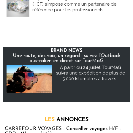
(HCF) s’impose comme un partenaire de
référence pour les professionnels...
BRAND NEWS
Une route, des voix, un regard : suivez l’Outback
australien en direct sur TourMaG
À partir du 24 juillet, TourMaG
suivra une expédition de plus de
5 000 kilomètres à travers...
LES
ANNONCES
CARREFOUR VOYAGES - Conseiller voyages H/F -