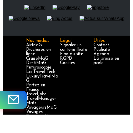
Nos médias
Légal
Utiles
AirMaG
Signaler un
Contact
Brochures en
contenu illicite
Publicité
ligne
Plan du site
Agenda
CruiseMaG
RGPD
La presse en
DestiMaG
Cookies
parle
Futuroscopie
La Travel Tech
LuxuryTravelMa
G
Partez en
France
TravelJobs
TravelManager
MaG
VoyageursMaG
Voyages
Responsables