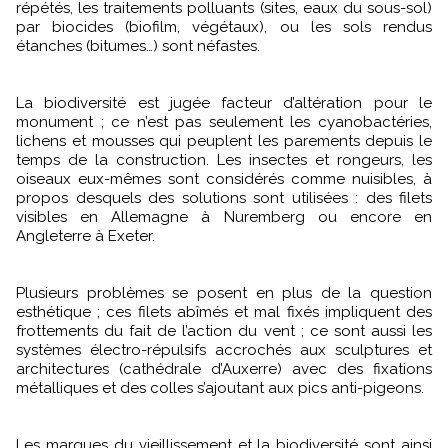
répétés, les traitements polluants (sites, eaux du sous-sol)
par biocides (biofilm, végétaux), ou les sols rendus
étanches (bitumes…) sont néfastes.
La biodiversité est jugée facteur d’altération pour le
monument ; ce n’est pas seulement les cyanobactéries,
lichens et mousses qui peuplent les parements depuis le
temps de la construction. Les insectes et rongeurs, les
oiseaux eux-mêmes sont considérés comme nuisibles, à
propos desquels des solutions sont utilisées : des filets
visibles en Allemagne à Nuremberg ou encore en
Angleterre à Exeter.
Plusieurs problèmes se posent en plus de la question
esthétique ; ces filets abîmés et mal fixés impliquent des
frottements du fait de l’action du vent ; ce sont aussi les
systèmes électro-répulsifs accrochés aux sculptures et
architectures (cathédrale d’Auxerre) avec des fixations
métalliques et des colles s’ajoutant aux pics anti-pigeons.
Les marques du vieillissement
et la biodiversité
sont ainsi