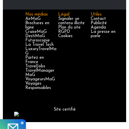
Nos médias
Légal
Utiles
AirMaG
Signaler un
Contact
Brochures en
contenu illicite
Publicité
ligne
Plan du site
Agenda
CruiseMaG
RGPD
La presse en
DestiMaG
Cookies
parle
Futuroscopie
La Travel Tech
LuxuryTravelMa
G
Partez en
France
TravelJobs
TravelManager
MaG
VoyageursMaG
Voyages
Responsables
Site certifié