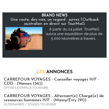
BRAND NEWS
Une route, des voix, un regard : suivez l’Outback
australien en direct sur TourMaG
À partir du 24 juillet, TourMaG
suivra une expédition de plus de
5 000 kilomètres à travers...
LES
ANNONCES
CARREFOUR VOYAGES - Conseiller voyages H/F -
CDD - (Vannes (56))
OFFRES D'EMPLOI TOURISME
CARREFOUR VOYAGES - Alternant(e) Chargé(e) de
ressources humaines H/F - (Massy/Evry (91))
ALTERNANCE / STAGES TOURISME