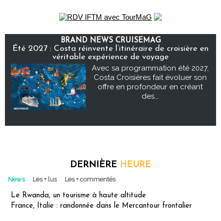
BRAND NEWS CRUISEMAG
Été 2027 : Costa réinvente l’itinéraire de croisière en
véritable expérience de voyage
Avec sa programmation été 2027,
Costa Croisières fait évoluer son
offre en profondeur en créant
des...
DERNIÈRE
HEURE
News
Les + lus
Les + commentés
Le Rwanda, un tourisme à haute altitude
France, Italie : randonnée dans le Mercantour frontalier