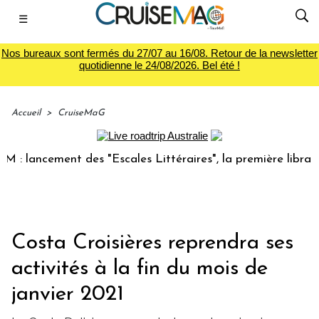
☰
Nos bureaux sont fermés du 27/07 au 16/08. Retour de la newsletter
quotidienne le 24/08/2026. Bel été !
Accueil
>
CruiseMaG
lancement des "Escales Littéraires", la première librairie d
Costa Croisières reprendra ses
activités à la fin du mois de
janvier 2021