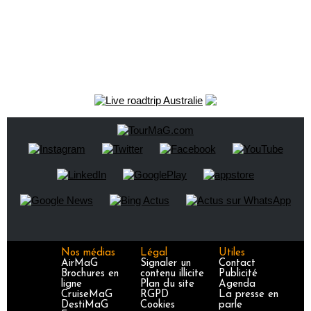
Nos médias
Légal
Utiles
AirMaG
Signaler un
Contact
Brochures en
contenu illicite
Publicité
ligne
Plan du site
Agenda
CruiseMaG
RGPD
La presse en
DestiMaG
Cookies
parle