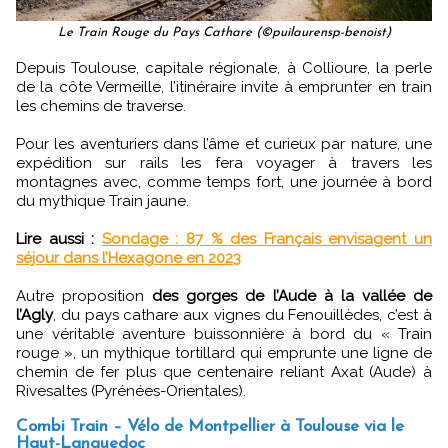
Le Train Rouge du Pays Cathare (©puilaurensp-benoist)
Depuis Toulouse, capitale régionale, à Collioure, la perle
de la côte Vermeille, l’itinéraire invite à emprunter en train
les chemins de traverse.
Pour les aventuriers dans l’âme et curieux par nature, une
expédition sur rails les fera voyager à travers les
montagnes avec, comme temps fort, une journée à bord
du mythique Train jaune.
Lire aussi :
Sondage : 87 % des Français envisagent un
séjour dans l’Hexagone en 2023
Autre proposition
des gorges de l’Aude à la vallée de
l’Agly
, du pays cathare aux vignes du Fenouillèdes, c’est à
une véritable aventure buissonnière à bord du « Train
rouge », un mythique tortillard qui emprunte une ligne de
chemin de fer plus que centenaire reliant Axat (Aude) à
Rivesaltes (Pyrénées-Orientales).
Combi Train – Vélo de Montpellier à Toulouse via le
Haut-Languedoc