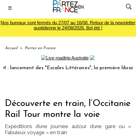
☰
Nos bureaux sont fermés du 27/07 au 16/08. Retour de la newsletter
quotidienne le 24/08/2026. Bel été !
Accueil
>
Partez en France
ment des "Escales Littéraires", la première librairie du voy
Découverte en train, l’Occitanie
Rail Tour montre la voie
Expéditions d’une journée autour d’une gare ou «
Fabuleux voyage » en train