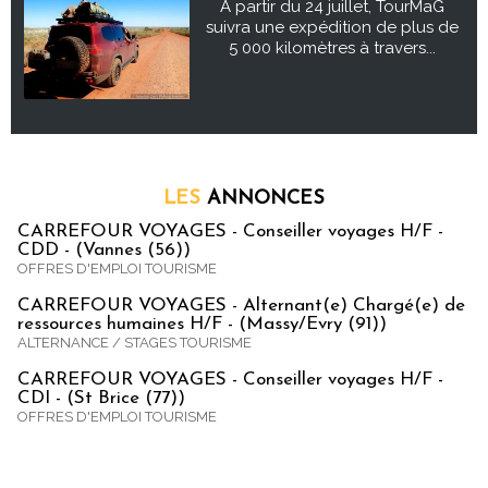
À partir du 24 juillet, TourMaG
suivra une expédition de plus de
5 000 kilomètres à travers...
LES
ANNONCES
CARREFOUR VOYAGES - Conseiller voyages H/F -
CDD - (Vannes (56))
OFFRES D'EMPLOI TOURISME
CARREFOUR VOYAGES - Alternant(e) Chargé(e) de
ressources humaines H/F - (Massy/Evry (91))
ALTERNANCE / STAGES TOURISME
CARREFOUR VOYAGES - Conseiller voyages H/F -
CDI - (St Brice (77))
OFFRES D'EMPLOI TOURISME