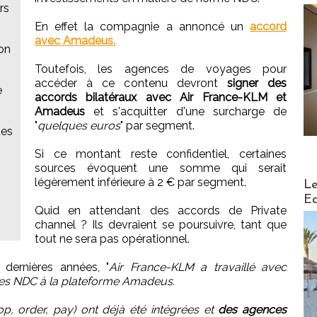
rs
En effet la compagnie a annoncé un
accord
avec Amadeus.
on
Toutefois, les agences de voyages pour
accéder à ce contenu devront
signer des
e
accords bilatéraux avec Air France-KLM et
Amadeus
et s'acquitter d'une surcharge de
"
quelques euros
" par segment.
des
Si ce montant reste confidentiel, certaines
sources évoquent une somme qui serait
Distribu
légèrement inférieure à 2 € par segment.
Le
:
Ed
Quid en attendant des accords de Private
channel ? Ils devraient se poursuivre, tant que
tout ne sera pas opérationnel.
dernières années, "
Air France-KLM a travaillé avec
es NDC à la plateforme Amadeus.
, order, pay) ont déjà été intégrées et
des agences