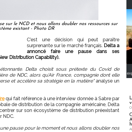
se sur le NCD et nous allons doubler nos ressources sur
ystème existant - Photo DR
C'est une décision qui peut paraître
surprenante sur le marché français.
Delta a
annoncé faire une pause dans ses
w Distribution Capability).
étonnante. Delta choisit sous prétexte du Covid de
ex
ière de NDC, alors qu’Air France, compagnie dont elle
verse et accélère sa stratégie en la matière"
analyse un
L
re
qui fait référence à une interview donnée à Sabre par
v
lobale de distribution de la compagnie américaine, Delta
O
centrer sur son écosystème de distribution préexistant
ur NDC.
A
h
 une pause pour le moment et nous allons doubler nos
A