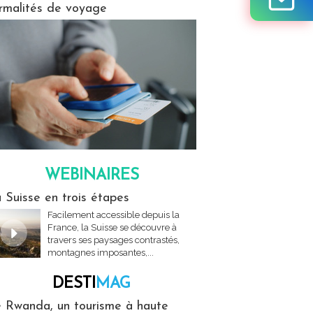
rmalités de voyage
WEBINAIRES
res
 Suisse en trois étapes
Facilement accessible depuis la
France, la Suisse se découvre à
travers ses paysages contrastés,
montagnes imposantes,...
DESTI
MAG
MAG
 Rwanda, un tourisme à haute