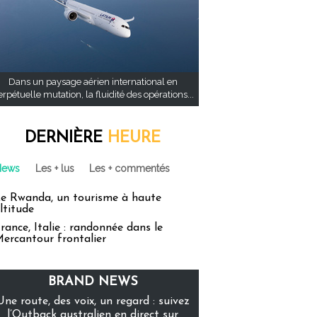
Dans un paysage aérien international en
rpétuelle mutation, la fluidité des opérations...
DERNIÈRE
HEURE
News
Les + lus
Les + commentés
e Rwanda, un tourisme à haute
ltitude
rance, Italie : randonnée dans le
ercantour frontalier
BRAND NEWS
Une route, des voix, un regard : suivez
l’Outback australien en direct sur