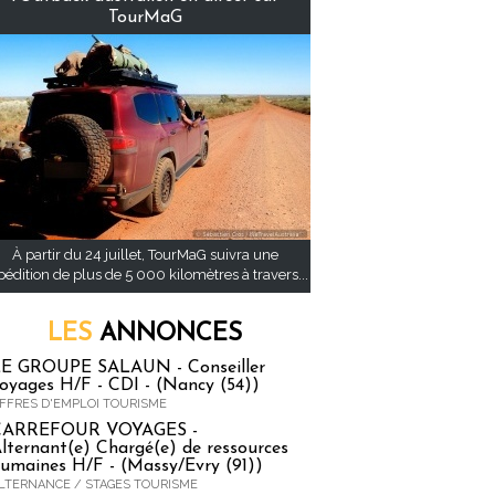
TourMaG
À partir du 24 juillet, TourMaG suivra une
pédition de plus de 5 000 kilomètres à travers...
LES
ANNONCES
E GROUPE SALAUN - Conseiller
oyages H/F - CDI - (Nancy (54))
FFRES D'EMPLOI TOURISME
CARREFOUR VOYAGES -
lternant(e) Chargé(e) de ressources
umaines H/F - (Massy/Evry (91))
LTERNANCE / STAGES TOURISME