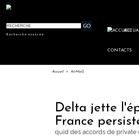
ACTUA
Recherche avancée
CONTACTS
Accueil
>
AirMaG
IFTM 
Delta jette l'
France persiste
quid des accords de private