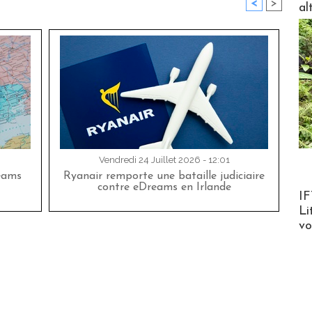
<
>
al
Vendredi 24 Juillet 2026 - 12:01
eams
Ryanair remporte une bataille judiciaire
contre eDreams en Irlande
Product
IF
Li
v