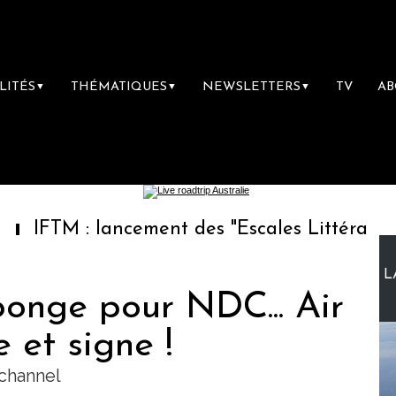
LITÉS
THÉMATIQUES
NEWSLETTERS
TV
A
▼
▼
▼
: lancement des "Escales Littéraires", la pre
L
éponge pour NDC... Air
 et signe !
 channel