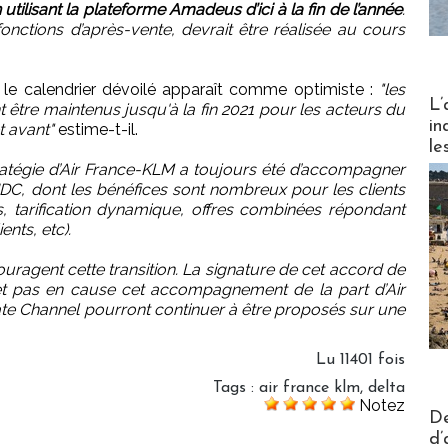
utilisant la plateforme Amadeus d’ici à la fin de l’année
.
 fonctions d’après-vente, devrait être réalisée au cours
en le calendrier dévoilé apparaît comme optimiste :
"les
Partez
L’
 être maintenus jusqu'à la fin 2021 pour les acteurs du
in
t avant"
estime-t-il.
le
ratégie d’Air France-KLM a toujours été d’accompagner
DC, dont les bénéfices sont nombreux pour les clients
es, tarification dynamique, offres combinées répondant
nts, etc).
uragent cette transition. La signature de cet accord de
t pas en cause cet accompagnement de la part d’Air
te Channel pourront continuer à être proposés sur une
Lu 11401 fois
Tags
:
air france klm
,
delta
Notez
Actus V
De
d’