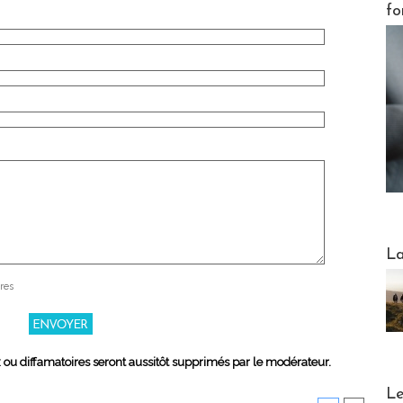
fo
Webinai
La
res
x ou diffamatoires seront aussitôt supprimés par le modérateur.
DESTI
Le