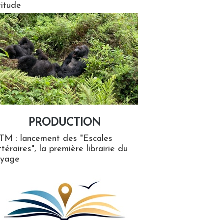
titude
PRODUCTION
ion
TM : lancement des "Escales
ttéraires", la première librairie du
oyage