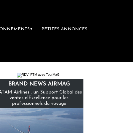
BONNEMENTS
PETITES ANNONCES
▼
mière librairie du voyage
Le groupe Saint
BRAND NEWS AIRMAG
ATAM Airlines : un Support Global des
ventes d’Excellence pour les
professionnels du voyage