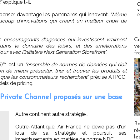
"
explique t-il.
C
v
penser davantage les partenaires qui innovent.
"Même
O
aucoup d'innovations qui créent un meilleur choix de
Publi-n
encourageants d'agences qui investissent vraiment
Co
dans le domaine des loisirs, et des améliorations
ve
jour avec l'initiative Next Generation Storefront"
.
fr
S)™ est un
"ensemble de normes de données qui doit
n de mieux présenter, trier et trouver les produits et
 que les consommateurs recherchent"
précise ATPCO,
iels de pricing.
e Private Channel proposés sur une base
Autre continent autre stratégie...
Bo
Outre-Atlantique, Air France ne dévie pas d'un
ré
iota de sa stratégie et poursuit ses
le
investissements en matière de norme NDC.