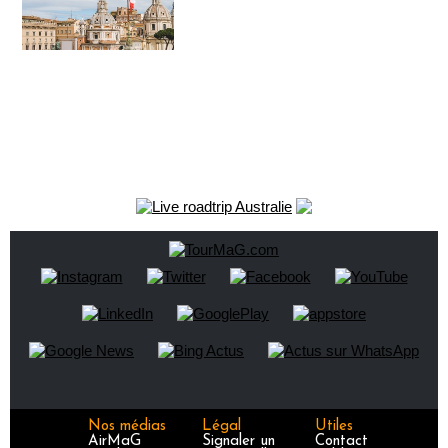
Nos médias
Légal
Utiles
AirMaG
Signaler un
Contact