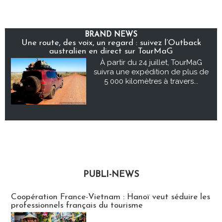
BRAND NEWS
Une route, des voix, un regard : suivez l’Outback
australien en direct sur TourMaG
À partir du 24 juillet, TourMaG
suivra une expédition de plus de
5 000 kilomètres à travers...
PUBLI-NEWS
Publi-news
Coopération France-Vietnam : Hanoï veut séduire les
professionnels français du tourisme