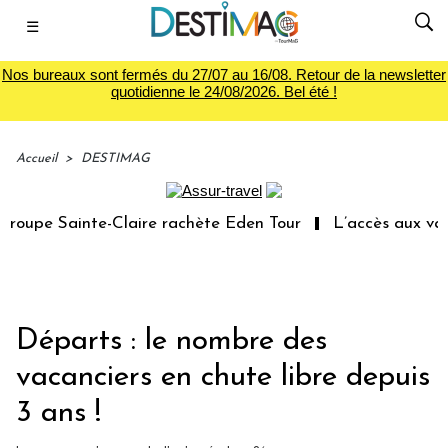
☰
Nos bureaux sont fermés du 27/07 au 16/08. Retour de la newsletter
quotidienne le 24/08/2026. Bel été !
Accueil
>
DESTIMAG
oupe Sainte-Claire rachète Eden Tour
L’accès aux vacan
Départs : le nombre des
vacanciers en chute libre depuis
3 ans !