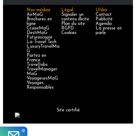
Nos médias
Légal
Utiles
AirMaG
Signaler un
Contact
Brochures en
contenu illicite
Publicité
ligne
Plan du site
Agenda
CruiseMaG
RGPD
La presse en
DestiMaG
Cookies
parle
Futuroscopie
La Travel Tech
LuxuryTravelMa
G
Partez en
France
TravelJobs
TravelManager
MaG
VoyageursMaG
Voyages
Responsables
Site certifié