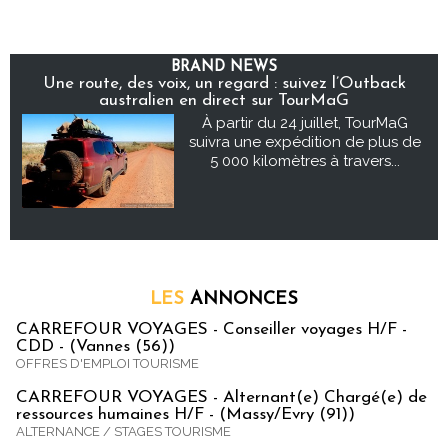
BRAND NEWS
Une route, des voix, un regard : suivez l’Outback
australien en direct sur TourMaG
À partir du 24 juillet, TourMaG
suivra une expédition de plus de
5 000 kilomètres à travers...
LES
ANNONCES
CARREFOUR VOYAGES - Conseiller voyages H/F -
CDD - (Vannes (56))
OFFRES D'EMPLOI TOURISME
CARREFOUR VOYAGES - Alternant(e) Chargé(e) de
ressources humaines H/F - (Massy/Evry (91))
ALTERNANCE / STAGES TOURISME