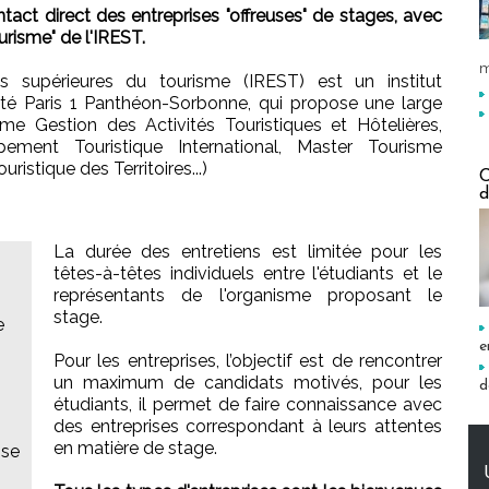
act direct des entreprises "offreuses" de stages, avec
urisme" de l'IREST.
m
es supérieures du tourisme (IREST) est un institut
ersité Paris 1 Panthéon-Sorbonne, qui propose une large
 Gestion des Activités Touristiques et Hôtelières,
ment Touristique International, Master Tourisme
tique des Territoires...)
C
d
La durée des entretiens est limitée pour les
têtes-à-têtes individuels entre l'étudiants et le
représentants de l'organisme proposant le
stage.
e
e
Pour les entreprises, l’objectif est de rencontrer
un maximum de candidats motivés, pour les
d
étudiants, il permet de faire connaissance avec
des entreprises correspondant à leurs attentes
en matière de stage.
ise