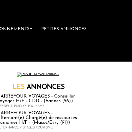
BONNEMENTS
PETITES ANNONCES
▼
ère librairie du voyage
Le groupe Sainte-Cl
LES
ANNONCES
ARREFOUR VOYAGES - Conseiller
oyages H/F - CDD - (Vannes (56))
FFRES D'EMPLOI TOURISME
CARREFOUR VOYAGES -
lternant(e) Chargé(e) de ressources
umaines H/F - (Massy/Evry (91))
LTERNANCE / STAGES TOURISME