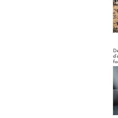
Actus V
De
d’
fo