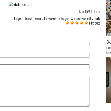
Lu 1525 fois
Tags
:
irest
,
recrutement
,
stage
,
welcome city lab
Notez
Bo
ré
le