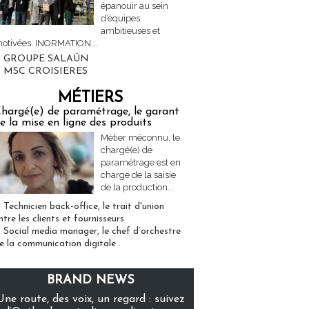
épanouir au sein
d’équipes
ambitieuses et
otivées. INORMATION...
GROUPE SALAÜN
MSC CROISIERES
MÉTIERS
hargé(e) de paramétrage, le garant
e la mise en ligne des produits
Métier méconnu, le
chargé(e) de
paramétrage est en
charge de la saisie
de la production...
Technicien back-office, le trait d'union
ntre les clients et fournisseurs
Social media manager, le chef d’orchestre
e la communication digitale
BRAND NEWS
Une route, des voix, un regard : suivez