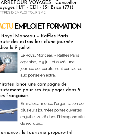
ARREFOUR VOYAGES - Conseiller
oyages H/F - CDI - (St Brice (77))
FFRES D'EMPLOI TOURISME
ACTU
EMPLOI ET FORMATION
 & Formation
 Royal Monceau – Raffles Paris
crute des extras lors d'une journée
diée le 9 juillet
Le Royal Monceau – Raffles Paris
organise, le 9 juillet 2026, une
journée de recrutement consacrée
aux postes en extra....
irates lance une campagne de
crutement pour ses équipages dans 5
lles françaises
Emirates annonce l'organisation de
plusieurs journées portes ouvertes
en juillet 2026 dans l'Hexagone afin
de recruter...
ternance : le tourisme prépare-t-il