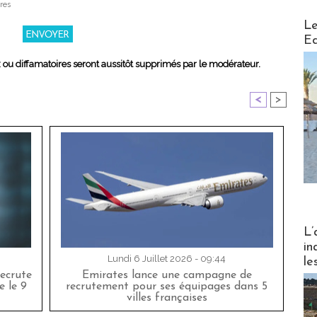
res
Distribu
Le
Ed
x ou diffamatoires seront aussitôt supprimés par le modérateur.
<
>
Partez
L’
in
Lundi 6 Juillet 2026 - 09:44
le
ecrute
Emirates lance une campagne de
e le 9
recrutement pour ses équipages dans 5
villes françaises