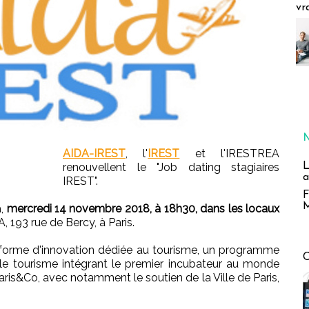
vr
AIDA-IREST
, l'
IREST
et l'IRESTREA
L
renouvellent le "Job dating stagiaires
a
IREST".
F
M
a,
mercredi 14 novembre 2018, à 18h30, dans les locaux
 193 rue de Bercy, à Paris.
forme d'innovation dédiée au tourisme, un programme
 le tourisme intégrant le premier incubateur au monde
Paris&Co, avec notamment le soutien de la Ville de Paris,