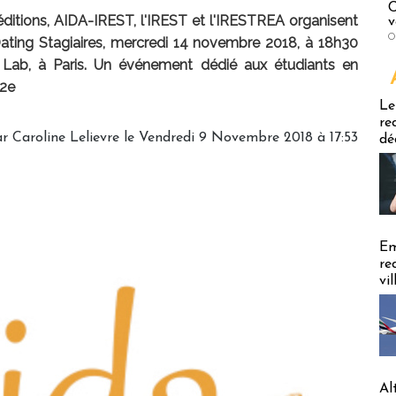
C
éditions, AIDA-IREST, l'IREST et l'IRESTREA organisent
v
O
Dating Stagiaires, mercredi 14 novembre 2018, à 18h30
Lab, à Paris. Un événement dédié aux étudiants en
 2e
Emploi
Le
re
ar
Caroline Lelievre
le Vendredi 9 Novembre 2018 à 17:53
dé
Em
re
vi
Al