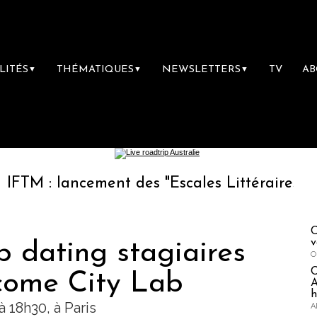
LITÉS
THÉMATIQUES
NEWSLETTERS
TV
A
▼
▼
▼
lancement des "Escales Littéraires", la premi
C
v
b dating stagiaires
O
come City Lab
A
h
 18h30, à Paris
A