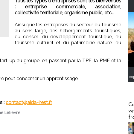
Tous les types d'entreprises sont les bienvenues
: entreprise commerciale, association,
collectivité territoriale, organisme public, etc...
Ainsi que les entreprises du secteur du tourisme
au sens large, des hébergements touristiques,
6
du conseil, du développement touristique, du
tourisme culturel et du patrimoine naturel ou
a start-up au groupe, en passant par la TPE, la PME et la
ex
offre peut concerner un apprentissage.
 :
contact@aida-irest.fr
Publi-n
Co
ve
ne Lelievre
fr