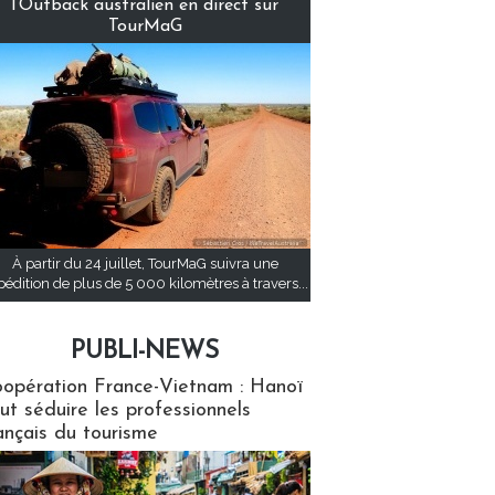
l’Outback australien en direct sur
TourMaG
À partir du 24 juillet, TourMaG suivra une
pédition de plus de 5 000 kilomètres à travers...
PUBLI-NEWS
ews
opération France-Vietnam : Hanoï
ut séduire les professionnels
ançais du tourisme