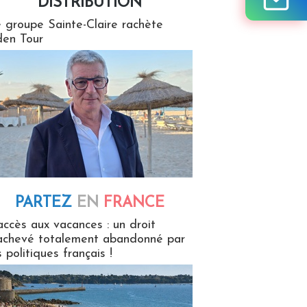
DISTRIBUTION
tion
 groupe Sainte-Claire rachète
en Tour
PARTEZ
EN
FRANCE
 en France
accès aux vacances : un droit
achevé totalement abandonné par
s politiques français !