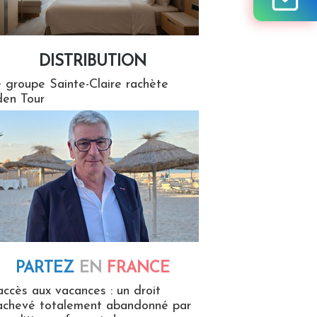
DISTRIBUTION
tion
 groupe Sainte-Claire rachète
en Tour
PARTEZ
EN
FRANCE
 en France
accès aux vacances : un droit
achevé totalement abandonné par