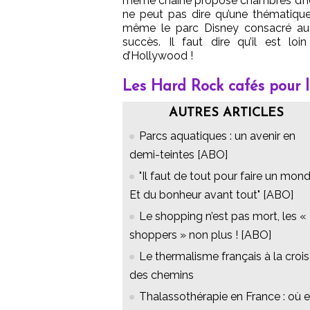
même chaîne propose chambres d’h
ne peut pas dire qu’une thématique
même le parc Disney consacré au 
succès. Il faut dire qu’il est loi
d’Hollywood !
Les Hard Rock cafés pour 
AUTRES ARTICLES
Parcs aquatiques : un avenir en
demi-teintes [ABO]
"Il faut de tout pour faire un mon
Et du bonheur avant tout" [ABO]
Le shopping n’est pas mort, les «
shoppers » non plus ! [ABO]
Le thermalisme français à la croi
des chemins
Thalassothérapie en France : où 