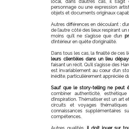
local, dans d’autres cas, il s’ag
personnage ou une expression artisti
objets et documents originaux capabl
Autres différences en découlant : d’un
de l’autre côté des lieux respirant un
moins qu’il ne s’agisse que d’un
p
d’intérieur en quête d’originalité.
Dans tous les cas, la finalité de ces 
leurs clientèles dans un lieu dépay
faisant un récit. Qu’il s’agisse des 
est invariablement au cœur d’un story
inédite, particulièrement appréciée d
Sauf que le story-telling ne peut ê
combiner authenticité, esthétiqu
d’inspiration. Thématiser est un art 
circuits et voyages thématique
connaissances supplémentaires 
compétences.
Autres qualités,
il doit jouer sur t