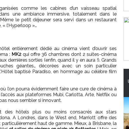
anisées comme les cabines d’un vaisseau spatial
 dans une ambiance immersive, totalement dans le
 Même le petit déjeuner sera servi dans un restaurant
, « l’Hyperloop »…
hôtel entièrement dédié au cinéma vient d’ouvrir ses
néma :
MK2
qui offre 36 chambres dont 2 suites-cinéma
x dernières sorties (enfin, quand il y en aura !). Grands
ouches géantes… décorées avec un soin particulier
e l’Hôtel baptisé Paradiso, en hommage au célèbre film
u où l’on pourra évidemment faire une cure de cinéma à
l’accès aux plateformes Mubi, Carlotta, Arte, Netflix ou
 pas nous sembler si innovant.
t des hôtels plus ou moins consacrés aux stars
ona. A Londres, dans le West end, Marriott offre des
 particulièrement haut de gamme. Mieux, à Brisbane, la