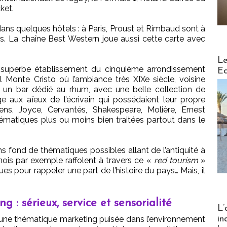
ket.
dans quelques hôtels : à Paris, Proust et Rimbaud sont à
s. La chaîne Best Western joue aussi cette carte avec
Distribu
Le
superbe établissement du cinquième arrondissement
Ed
 Monte Cristo où l’ambiance très XIXe siècle, voisine
et un bar dédié au rhum, avec une belle collection de
 aux aïeux de l’écrivain qui possédaient leur propre
ns, Joyce, Cervantés, Shakespeare, Molière, Ernest
ématiques plus ou moins bien traitées partout dans le
 fond de thématiques possibles allant de l’antiquité à
ois par exemple raffolent à travers ce «
red tourism
»
ues pour rappeler une part de l’histoire du pays… Mais, il
ng : sérieux, service et sensorialité
Partez
L’
in
t d’une thématique marketing puisée dans l’environnement