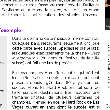
ôtel
et salles de cinéma en plein air, flottantes
! Mais, on
 comme le cinéma fasse vraiment recette. D’ailleurs,
Septième art à Marne-la vallée, n’est pas un grand
n d’atteindre la sophistication des studios Universal
ex
l’exemple
Dans le domaine de la musique, même constat.
Quelques bars, restaurants seulement ont joué
C
cette carte avec succès. Spécialisés sur le jazz,
v
les quelques établissements de la chaîne «
Jazz
O
in Montreux
» (du nom du festival de la ville
de…
suisse) ont fait une timide percée.
A
h
En revanche, les Hard Rock cafés qui dédient
A
leurs 160 établissements au rock et qui sont
C
présents depuis 1971 dans 60 pays, sont un
v
O
succès. Mieux, les Hard Rock ont fait sortir de
sée
terre sur des destinations très réputées une
trentaine d’hôtels, de plusieurs centaines de
chambres. Premier en lice,
le Hard Rock de Las
Publi-n
en
Co
Vegas ouvert en 1991 dont le succès est si