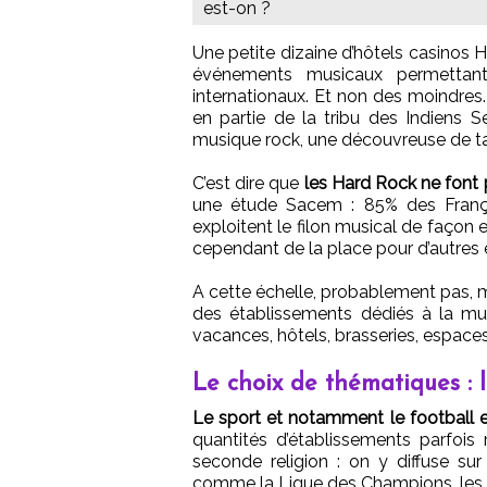
est-on ?
Une petite dizaine d’hôtels casinos 
événements musicaux permettant
internationaux. Et non des moindres.
en partie de la tribu des Indiens 
musique rock, une découvreuse de tal
C’est dire que
les Hard Rock ne font
une étude Sacem : 85% des Françai
exploitent le filon musical de façon 
cependant de la place pour d’autres
A cette échelle, probablement pas, m
des établissements dédiés à la mus
vacances, hôtels, brasseries, espaces 
Le choix de thématiques : li
Le sport et notamment le football e
quantités d’établissements parfo
seconde religion : on y diffuse su
comme la Ligue des Champions, les i