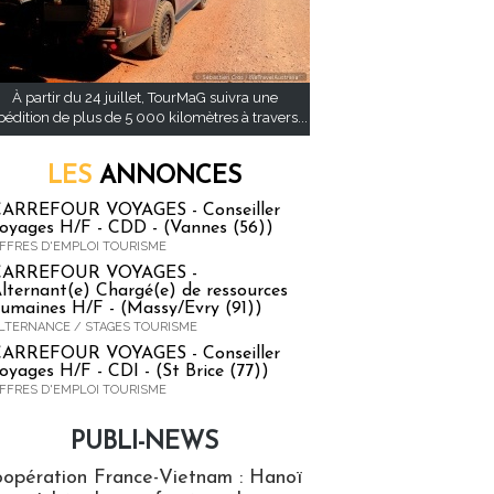
À partir du 24 juillet, TourMaG suivra une
pédition de plus de 5 000 kilomètres à travers...
LES
ANNONCES
ARREFOUR VOYAGES - Conseiller
oyages H/F - CDD - (Vannes (56))
FFRES D'EMPLOI TOURISME
CARREFOUR VOYAGES -
lternant(e) Chargé(e) de ressources
umaines H/F - (Massy/Evry (91))
LTERNANCE / STAGES TOURISME
ARREFOUR VOYAGES - Conseiller
oyages H/F - CDI - (St Brice (77))
FFRES D'EMPLOI TOURISME
PUBLI-NEWS
ews
opération France-Vietnam : Hanoï