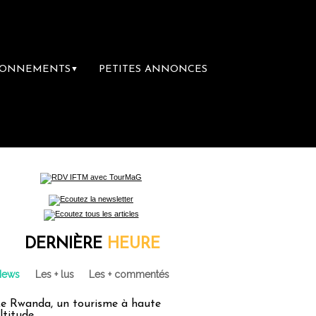
BONNEMENTS
PETITES ANNONCES
▼
mière librairie du voyage
Le groupe Sainte-
DERNIÈRE
HEURE
News
Les + lus
Les + commentés
e Rwanda, un tourisme à haute
ltitude