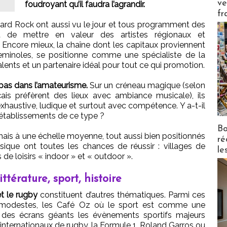
ve
foudroyant qu’il faudra l’agrandir.
fr
Hard Rock ont aussi vu le jour et tous programment des
 de mettre en valeur des artistes régionaux et
 Encore mieux, la chaîne dont les capitaux proviennent
Seminoles, se positionne comme une spécialiste de la
ents et un partenaire idéal pour tout ce qui promotion.
 pas dans l’amateurisme.
Sur un créneau magique (selon
s préfèrent des lieux avec ambiance musicale), ils
exhaustive, ludique et surtout avec compétence. Y a-t-il
 établissements de ce type ?
Bo
ais à une échelle moyenne, tout aussi bien positionnés
ré
ique ont toutes les chances de réussir : villages de
le
de loisirs « indoor » et « outdoor ».
ttérature, sport, histoire
t le rugby
constituent d’autres thématiques. Parmi ces
is modestes, les Café Oz où le sport est comme une
r des écrans géants les évènements sportifs majeurs
nternationaux de rugby, la Formule 1, Roland Garros ou