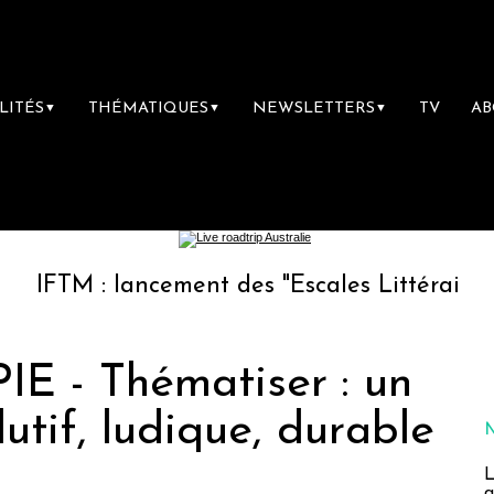
LITÉS
THÉMATIQUES
NEWSLETTERS
TV
A
▼
▼
▼
: lancement des "Escales Littéraires", la pre
 - Thématiser : un
utif, ludique, durable
L
a