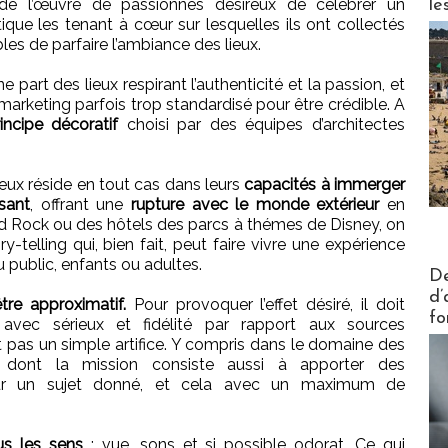
it de l’œuvre de passionnés désireux de célébrer un
le
que les tenant à cœur sur lesquelles ils ont collectés
es de parfaire l’ambiance des lieux.
e part des lieux respirant l’authenticité et la passion, et
 marketing parfois trop standardisé pour être crédible. A
rincipe décoratif
choisi par des équipes d’architectes
lieux réside en tout cas dans leurs
capacités à immerger
sant
, offrant une
rupture avec le monde extérieur
en
Hard Rock ou des hôtels des parcs à thémes de Disney, on
-telling qui, bien fait, peut faire vivre une expérience
u public, enfants ou adultes.
Actus V
De
d’
tre approximatif.
Pour provoquer l’effet désiré, il doit
fo
e avec sérieux et fidélité par rapport aux sources
et pas un simple artifice. Y compris dans le domaine des
s dont la mission consiste aussi à apporter des
sur un sujet donné, et cela avec un maximum de
ous les sens
: vue, sons et si possible odorat. Ce qui