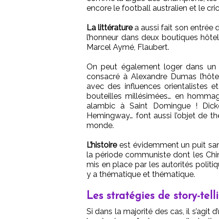
encore le football australien et le cric
La littérature
a aussi fait son entrée 
l’honneur dans deux boutiques hôtel
Marcel Aymé, Flaubert.
On peut également loger dans un 
consacré à Alexandre Dumas l’hôtel
avec des influences orientalistes 
bouteilles millésimées… en hommage
alambic à Saint Domingue ! Dicke
Hemingway… font aussi l’objet de th
monde.
L’histoire
est évidemment un puit sans
la période communiste dont les Chin
mis en place par les autorités politiq
y a thématique et thématique.
Les stratégies de story-telli
Si dans la majorité des cas, il s’agi