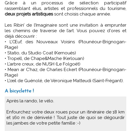
Grâce à un processus de sélection participatif
rassemblant élus, artistes et professionnels du tourisme,
deux projets artistiques
sont choisis chaque année.
Les Ribin’ de l’Imaginaire sont une invitation à emprunter
les chemins de traverse de l’art. Vous pouvez d'ores et
déjà découvrir :
• L’Œuf, des Nouveaux Voisins (Plounéour-Brignogan-
Plage)
• Statio, du Studio Coat (Kernouës)
• Tropell, de Chape&Mache (Kerlouan)
• L’arbre creux, de NUSH (Le Folgoët)
• Mean ar C’haz, de Charles Eckert (Plounéour-Brignogan-
Plage)
• L’œil de Guénolé, de Véronique Matteudi (Saint-Frégant).
A bicyclette !
Après la rando, le vélo.
Enfourchez votre deux roues pour un itinéraire de 18 km
et 160 m de dénivelé ! Tout juste de quoi se dégourdir
les jambes de votre petite famille :-)