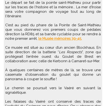
Le départ se fait de la pointe saint-Mathieu pour partir
sur les traces de l'histoire et la mémoire... La mer d'Iroise
sera votre compagnon de voyage tout au long de
l'itinéraire.
C’est au pied du phare de la Pointe de Saint-Mathieu
que vous donnerez vos premiers coups de pédales
direction la RD85 et sa bande cyclable pour se rendre à
notre premier arrêt,
le Musée mémoires 39-45.
Ce musée est situé au cœur d’un ancien Blockhaus. En
suite direction de la batterie “
Les Rospects
”, zone qui
protégeait l’entrée ouest du Goulet de Brest en
collaboration avec celle de Kerbonn à Camaret-sur-Mer.
À quelques centaines de mètres de là, se trouve une
casemate d'observation du goulet qui donne un
panorama à couper le souffle !
Le chemin se poursuit vers le Vaéré en suivant la
signalétique.
Les falaises du Vaéré ont conservé des traces de
l'activité du Goémon en pays d’Iroise. On y observe des