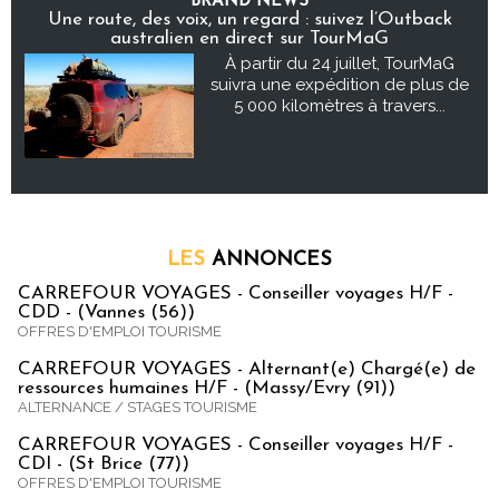
BRAND NEWS
Une route, des voix, un regard : suivez l’Outback
australien en direct sur TourMaG
À partir du 24 juillet, TourMaG
suivra une expédition de plus de
5 000 kilomètres à travers...
LES
ANNONCES
CARREFOUR VOYAGES - Conseiller voyages H/F -
CDD - (Vannes (56))
OFFRES D'EMPLOI TOURISME
CARREFOUR VOYAGES - Alternant(e) Chargé(e) de
ressources humaines H/F - (Massy/Evry (91))
ALTERNANCE / STAGES TOURISME
CARREFOUR VOYAGES - Conseiller voyages H/F -
CDI - (St Brice (77))
OFFRES D'EMPLOI TOURISME