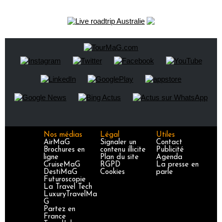
Nos médias
Légal
Utiles
AirMaG
Signaler un
Contact
Brochures en
contenu illicite
Publicité
ligne
Plan du site
Agenda
CruiseMaG
RGPD
La presse en
DestiMaG
Cookies
parle
Futuroscopie
La Travel Tech
LuxuryTravelMa
G
Partez en
France