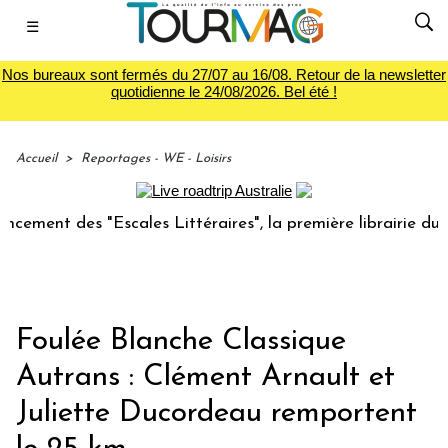
☰
Nos bureaux sont fermés du 27/07 au 16/08. Retour de la newsletter
quotidienne le 24/08/2026. Bel été !
Accueil
>
Reportages - WE - Loisirs
nt des "Escales Littéraires", la première librairie du voyag
Foulée Blanche Classique
Autrans : Clément Arnault et
Juliette Ducordeau remportent