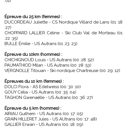
:01)
Épreuve du 25 km (femmes) :
DUCORDEAU Juliette - CS Nordique Villard de Lans (01 :18
:27)
CHOPPARD LALLIER Céline - Ski Club Val de Morteau (01
:22 :35)
BULLE Émilie - US Autrans (01 :23 :23)
Épreuve du 10km (hommes) :
CHICHIGNOUD Louis - US Autrans (00 :28 :52)
PAUMATHIOD Milan - US Autrans (00 :28 :53)
VERGNOLLE Titouan - Ski nordique Chartreuse (00 :29 :12)
Épreuves du 10 km (femmes) :
DOLCI Flora - AS Edelweiss (00 :30 :10)
GOUY Célia - US Autrans (00 :35 :04)
TAGHON Gwenaëlle - US Autrans (00 :36 :27)
Épreuve du 5 km (hommes) :
AIRIAU Guilhem - US Autrans (00 :17 :05)
GRAIN HILLERET Jules - US AUtrans (00 :17 :48)
GALLIER Erwan - US Autrans (00 :18 :09)