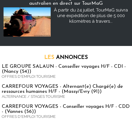
australien en direct sur TourMaG
À partir du 24 juillet, TourMaG suivra
une expédition de plus de 5 000
kilomètres à travers...
LES
ANNONCES
LE GROUPE SALAUN - Conseiller voyages H/F - CDI -
(Nancy (54))
OFFRES D'EMPLOI TOURISME
CARREFOUR VOYAGES - Alternant(e) Chargé(e) de
ressources humaines H/F - (Massy/Evry (91))
ALTERNANCE / STAGES TOURISME
CARREFOUR VOYAGES - Conseiller voyages H/F - CDD
- (Vannes (56))
OFFRES D'EMPLOI TOURISME