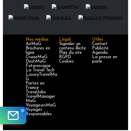
Nos médias
Légal
Utiles
AirMaG
Signaler un
Contact
Brochures en
contenu illicite
Publicité
ligne
Plan du site
Agenda
CruiseMaG
RGPD
La presse en
DestiMaG
Cookies
parle
Futuroscopie
La Travel Tech
LuxuryTravelMa
G
Partez en
France
TravelJobs
TravelManager
MaG
VoyageursMaG
Voyages
Responsables