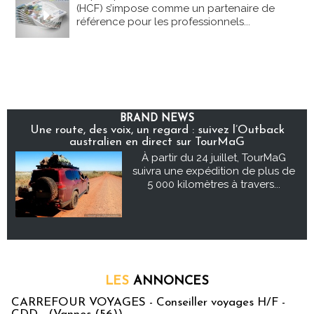
(HCF) s’impose comme un partenaire de
référence pour les professionnels...
BRAND NEWS
Une route, des voix, un regard : suivez l’Outback
australien en direct sur TourMaG
À partir du 24 juillet, TourMaG
suivra une expédition de plus de
5 000 kilomètres à travers...
LES
ANNONCES
CARREFOUR VOYAGES - Conseiller voyages H/F -