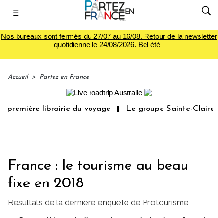
☰
Nos bureaux sont fermés du 27/07 au 16/08. Retour de la newsletter
quotidienne le 24/08/2026. Bel été !
Accueil
>
Partez en France
ère librairie du voyage
Le groupe Sainte-Claire rachète
France : le tourisme au beau
fixe en 2018
Résultats de la dernière enquête de Protourisme