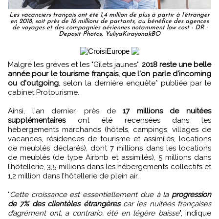
Les vacanciers français ont été 1,4 million de plus à partir à l’étranger
en 2018, soit près de 16 millions de partants, au bénéfice des agences
de voyages et des compagnies aériennes notamment low cost - DR :
Deposit Photos, YuliyaKirayonakBO
Malgré les grèves et les "Gilets jaunes",
2018 reste une belle
année pour le tourisme français, que l'on parle d'incoming
ou d'outgoing
, selon la dernière enquête* publiée par le
cabinet Protourisme.
Ainsi, l'an dernier, près de
17 millions de nuitées
supplémentaires
ont été recensées dans les
hébergements marchands (hôtels, campings, villages de
vacances, résidences de tourisme et assimilés, locations
de meublés déclarés), dont 7 millions dans les locations
de meublés (de type Airbnb et assimilés), 5 millions dans
l’hôtellerie, 3,5 millions dans les hébergements collectifs et
1,2 million dans l’hôtellerie de plein air.
"
Cette croissance est essentiellement due à la
progression
de 7% des clientèles étrangères
car les nuitées françaises
d’agrément ont, a contrario, été en légère baisse
", indique