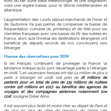
nord du fait d’une belle météorologie, et une stagnation,
voire une légère baisse, pour le littoral méditerranéen et
atlantique.
L’augmentation des courts séjours marchands de l’hiver et
de l’automne n’a pas permis de compenser la baisse de
fréquentation cumulée du printemps et de l’été pour les
clientèles françaises avec une baisse de 1% des nuitées en
France, alors qu’à l’inverse les destinations étrangères ont
bénéficié de départs records de nos concitoyens vers
l’étranger.
Hausse des réservations pour 2019
Si les Français continuent de privilégier la France, la
tendance indique qu'ils sont davantage partis à l'étranger
en 2018. "
Les vacanciers français ont été 1,4 million de plus à
partir à l’étranger en 2018, soit près de
16 millions de
partants pour un total de près de 135 millions de nuitées
contre 126 millions en 2017, au bénéfice des agences de
voyages et des compagnies aériennes notamment low
cost
, souligne Didier Arino.
Il est souvent plus facile et moins cher, au départ de Paris et
de plus en plus de villes de province, de choisir une