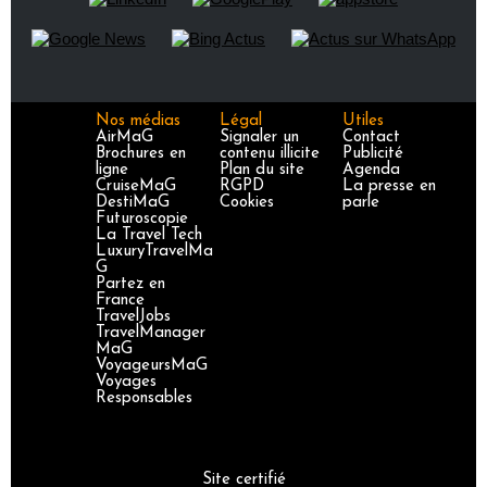
Nos médias
Légal
Utiles
AirMaG
Signaler un
Contact
Brochures en
contenu illicite
Publicité
ligne
Plan du site
Agenda
CruiseMaG
RGPD
La presse en
DestiMaG
Cookies
parle
Futuroscopie
La Travel Tech
LuxuryTravelMa
G
Partez en
France
TravelJobs
TravelManager
MaG
VoyageursMaG
Voyages
Responsables
Site certifié