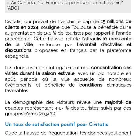
Air Canada : "La France est promise à un bel avenir !"
[ABO]
Civitatis, qui prévoit de franchir le cap de
15 millions de
clients en 2024
, souligne que Toulouse a bénéficié d’une
augmentation de 15,1 % de touristes par rapport à l’année
précédente. Cette hausse reflète
l’attractivité croissante
de la ville
, renforcée par
l'éventail d’activités et
d’excursions
proposées en français par la plateforme
espagnole.
Les données montrent également une
concentration des
visites durant la saison estivale
, avec un pic notable en
août, période où la ville accueille de nombreux
événements et bénéficie de
conditions climatiques
favorables
.
La démographie des visiteurs révèle une
majorité de
couples
, représentant 44,7 % des touristes, suivis par des
groupes d’amis
(20,9 %).
Un taux de satisfaction positif pour Civitatis
Outre la hausse de fréquentation, les données soulignent