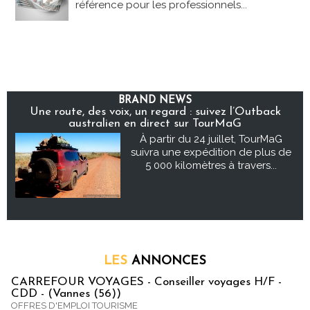
référence pour les professionnels...
BRAND NEWS
Une route, des voix, un regard : suivez l’Outback
australien en direct sur TourMaG
À partir du 24 juillet, TourMaG
suivra une expédition de plus de
5 000 kilomètres à travers...
LES
ANNONCES
CARREFOUR VOYAGES - Conseiller voyages H/F -
CDD - (Vannes (56))
OFFRES D'EMPLOI TOURISME