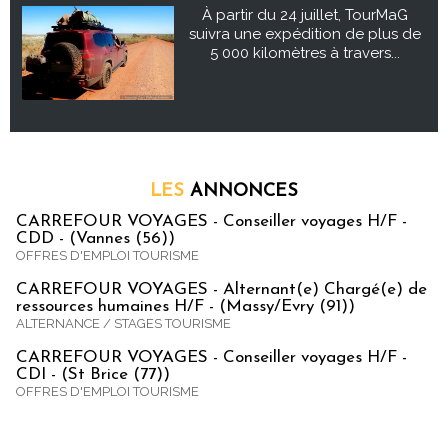
À partir du 24 juillet, TourMaG
suivra une expédition de plus de
5 000 kilomètres à travers...
LES
ANNONCES
CARREFOUR VOYAGES - Conseiller voyages H/F -
CDD - (Vannes (56))
OFFRES D'EMPLOI TOURISME
CARREFOUR VOYAGES - Alternant(e) Chargé(e) de
ressources humaines H/F - (Massy/Evry (91))
ALTERNANCE / STAGES TOURISME
CARREFOUR VOYAGES - Conseiller voyages H/F -
CDI - (St Brice (77))
OFFRES D'EMPLOI TOURISME