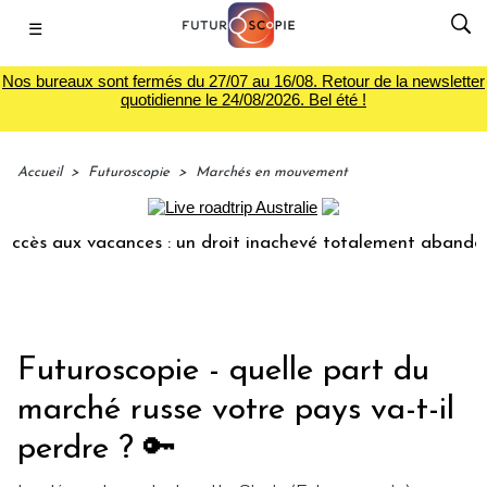
☰
Nos bureaux sont fermés du 27/07 au 16/08. Retour de la newsletter
quotidienne le 24/08/2026. Bel été !
Accueil
>
Futuroscopie
>
Marchés en mouvement
x vacances : un droit inachevé totalement abandonné par les
Futuroscopie - quelle part du
marché russe votre pays va-t-il
perdre ? 🔑