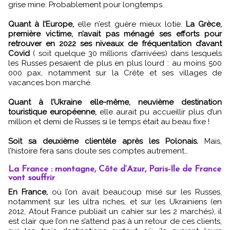
grise mine. Probablement pour longtemps.
Quant à l’Europe,
elle n’est guère mieux lotie.
La Grèce,
première victime, n’avait pas ménagé ses efforts pour
retrouver en 2022 ses niveaux de fréquentation d’avant
Covid
( soit quelque 30 millions d’arrivées) dans lesquels
les Russes pesaient de plus en plus lourd : au moins 500
000 pax, notamment sur la Crête et ses villages de
vacances bon marché.
Quant à l’Ukraine elle-même, neuvième destination
touristique européenne,
elle aurait pu accueillir plus d’un
million et demi de Russes si le temps était au beau fixe !
Soit sa deuxième clientèle après les Polonais.
Mais,
l’histoire fera sans doute ses comptes autrement…
La France : montagne, Côte d’Azur, Paris-Ile de France
vont souffrir
En France,
où l’on avait beaucoup misé sur les Russes,
notamment sur les ultra riches, et sur les Ukrainiens (en
2012, Atout France publiait un cahier sur les 2 marchés), il
est clair que l’on ne s’attend pas à un retour de ces clients,