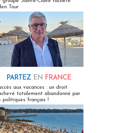
 groupe Sainte-Claire rachète
en Tour
PARTEZ
EN
FRANCE
 en France
accès aux vacances : un droit
achevé totalement abandonné par
s politiques français !