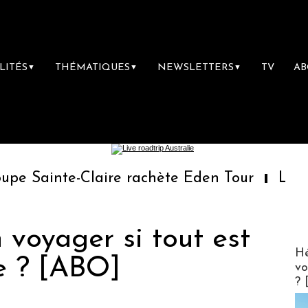
LITÉS
THÉMATIQUES
NEWSLETTERS
TV
A
▼
▼
▼
-Claire rachète Eden Tour
L’accès aux vac
n voyager si tout est
CLUB 
Hé
e ? [ABO]
vo
? 