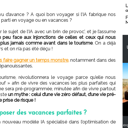
L
a
vu d’avance ? A quoi bon voyager si l’IA fabrique nos
F
 parti en voyage ou en vacances ?
M
e sujet de l’IA avec un brin de provoc', et je l’assume
n peu face aux injonctions de celles et ceux qui nous
ra plus jamais comme avant dans le tourisme
. On a déjà
s et on n’a pas été déçu !
s faire gagner un temps monstre,
notamment dans des
 épanouissantes.
ourisme, révolutionnera le voyage parce qu’elle nous
f » afin de vivre des vacances les plus parfaites qui
ne sera pré-programmée, minutée afin de vivre partout
uste
un mythe : celui d’une vie zéro défaut, d’une vie pré-
 prise de risque !
oposer des vacances parfaites ?
n nouveau modèle IA spécialisé dans l’optimisation de
ex