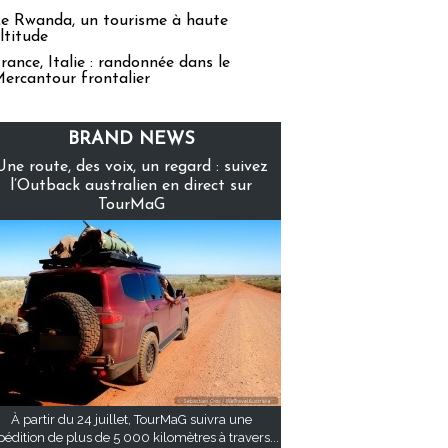
e Rwanda, un tourisme à haute
ltitude
rance, Italie : randonnée dans le
ercantour frontalier
BRAND NEWS
Une route, des voix, un regard : suivez
l’Outback australien en direct sur
TourMaG
À partir du 24 juillet, TourMaG suivra une
pédition de plus de 5 000 kilomètres à travers...