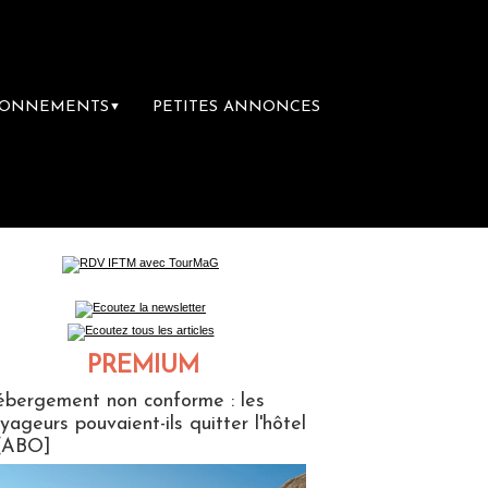
BONNEMENTS
PETITES ANNONCES
▼
ances : un droit inachevé totalement abandon
PREMIUM
ABONNES
bergement non conforme : les
yageurs pouvaient-ils quitter l'hôtel
[ABO]