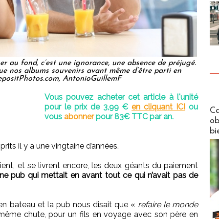
er au fond, c’est une ignorance, une absence de préjugé.
que nos albums souvenirs avant même d’être parti en
epositPhotos.com, AntonioGuillemF
Vous pouvez acheter cet article à l'unité
pour le prix de 3,99 €
en cliquant ICI
ou
Futuros
Ca
vous
abonner
pour 83€ TTC par an.
ob
bi
rits il y a une vingtaine d’années.
aient, et se livrent encore, les deux géants du paiement
ne pub qui mettait en avant tout ce qui n’avait pas de
s en bateau et la pub nous disait que «
refaire le monde
même chute, pour un fils en voyage avec son père en