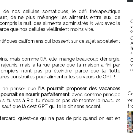
nt de nos cellules somatiques, le défi thérapeutique
court, de ne plus mélanger les aliments entre eux, de
C
compris la nuit, des aliments administrés
in vivo
avec la
v
rce que nos cellules vieilliraient moins vite.
O
entifiques californiens qui bossent sur ce sujet appelaient
A
.
h
A
ins, mais comme l’IA, elle, mange beaucoup d’énergie,
C
u rajeunis, mais à la rue, parce que ta maison a fini par
v
ompiers n’ont pas pu éteindre, parce que la flotte
O
éaires construites pour alimenter les serveurs de GPT !
in de penser que
l’IA pourrait proposer des vacances
Publi-n
Co
pourrait se nourrir parfaitement
, avec comme principe
ve
e si tu vas à Rio, tu n’oublies pas de monter là-haut… et
, sauf que là c’est GPT qui te le dit sans accent.
fr
ercard, qu’est-ce qui n’a pas de prix quand on est en