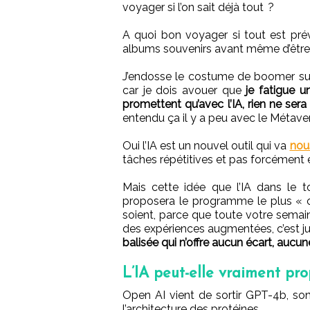
voyager si l’on sait déjà tout ?
A quoi bon voyager si tout est pré
albums souvenirs avant même d’être
J’endosse le costume de boomer sur l
car je dois avouer que
je fatigue u
promettent qu’avec l’IA, rien ne se
entendu ça il y a peu avec le Métaver
Oui l’IA est un nouvel outil qui va
nou
tâches répétitives et pas forcément
Mais cette idée que l’IA dans le t
proposera le programme le plus « ou
soient, parce que toute votre semai
des expériences augmentées, c’est j
balisée qui n’offre aucun écart, aucune
L’IA peut-elle vraiment pr
Open AI vient de sortir GPT-4b, so
l’architecture des protéines.