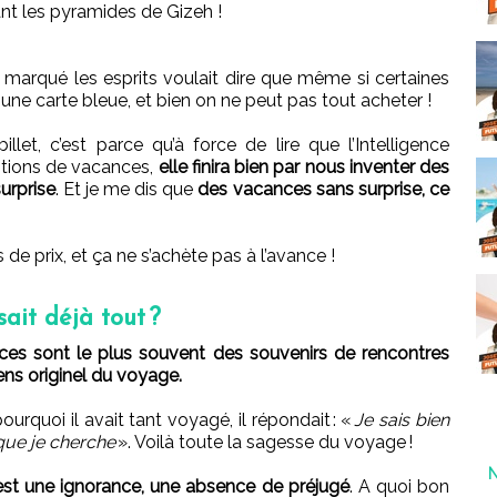
t les pyramides de Gizeh !
marqué les esprits voulait dire que même si certaines
ne carte bleue, et bien on ne peut pas tout acheter !
let, c’est parce qu’à force de lire que l’Intelligence
sitions de vacances,
elle finira bien par nous inventer des
urprise
. Et je me dis que
des vacances sans surprise, ce
de prix, et ça ne s’achète pas à l’avance !
ait déjà tout ?
es sont le plus souvent des souvenirs de rencontres
sens originel du voyage.
quoi il avait tant voyagé, il répondait : «
Je sais bien
 que je cherche
». Voilà toute la sagesse du voyage !
’est une ignorance, une absence de préjugé
. A quoi bon