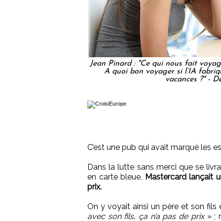
Jean Pinard : "Ce qui nous fait voyag
A quoi bon voyager si l’IA fabri
vacances ?" - D
C’est une pub qui avait marqué les esp
Dans la lutte sans merci que se livr
en carte bleue,
Mastercard lançait u
prix.
On y voyait ainsi un père et son fil
avec son fils, ça n’a pas de prix
» ; 