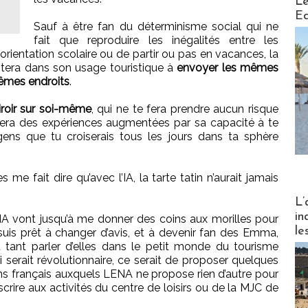
Le
Ed
Sauf à être fan du déterminisme social qui ne
fait que reproduire les inégalités entre les
 orientation scolaire ou de partir ou pas en vacances, la
istera dans son usage touristique à
envoyer les mêmes
êmes endroits
.
iroir sur soi-même
, qui ne te fera prendre aucun risque
sera des expériences augmentées par sa capacité à te
gens que tu croiserais tous les jours dans ta sphère
me fait dire qu’avec l’IA, la tarte tatin n’aurait jamais
Partez
L’
in
’IA vont jusqu’à me donner des coins aux morilles pour
le
e suis prêt à changer d’avis, et à devenir fan des Emma,
 tant parler d’elles dans le petit monde du tourisme
ui serait révolutionnaire, ce serait de proposer quelques
s français auxquels LENA ne propose rien d’autre pour
scrire aux activités du centre de loisirs ou de la MJC de