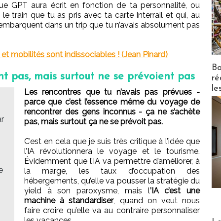
e GPT aura écrit en fonction de ta personnalité, ou
 train que tu as pris avec ta carte Interrail et qui, au
t’embarquent dans un trip que tu n’avais absolument pas
et mobilités sont indissociables ! (Jean Pinard)
Bo
nt pas, mais surtout ne se prévoient pas
ré
le
Les rencontres que tu n’avais pas prévues -
parce que c’est l’essence même du voyage de
rencontrer des gens inconnus - ça ne s’achète
r
pas, mais surtout ça ne se prévoit pas.
C’est en cela que je suis très critique à l’idée que
l’IA révolutionnera le voyage et le tourisme.
Évidemment que l’IA va permettre d’améliorer, à
e
la marge, les taux d’occupation des
hébergements, qu’elle va pousser la stratégie du
yield à son paroxysme, mais l
’IA c’est une
machine à standardiser
, quand on veut nous
faire croire qu’elle va au contraire personnaliser
Distribu
les vacances.