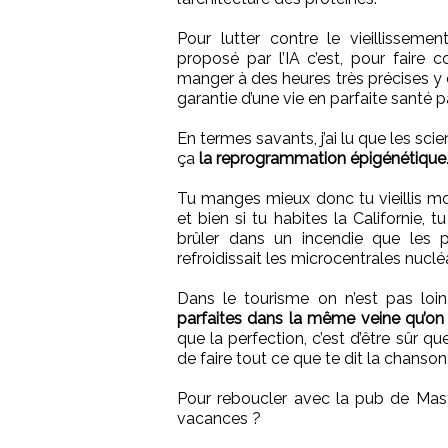
Pour lutter contre le vieillisseme
proposé par l’IA c’est, pour faire 
manger à des heures très précises y 
garantie d’une vie en parfaite santé pa
En termes savants, j’ai lu que les sci
ça
la reprogrammation épigénétique
Tu manges mieux donc tu vieillis mo
et bien si tu habites la Californie, t
brûler dans un incendie que les p
refroidissait les microcentrales nucl
Dans le tourisme on n’est pas lo
parfaites dans la même veine qu’on 
que la perfection, c’est d’être sûr qu
de faire tout ce que te dit la chanson
Pour reboucler avec la pub de Mast
vacances ?