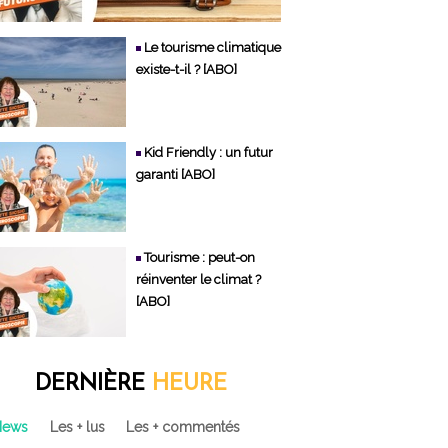
Le tourisme climatique
existe-t-il ? [ABO]
Kid Friendly : un futur
garanti [ABO]
Tourisme : peut-on
réinventer le climat ?
[ABO]
DERNIÈRE
HEURE
News
Les + lus
Les + commentés