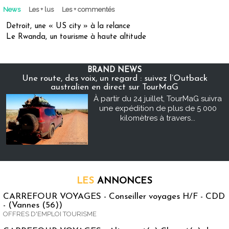
News
Les + lus
Les + commentés
Detroit, une « US city » à la relance
Le Rwanda, un tourisme à haute altitude
BRAND NEWS
Une route, des voix, un regard : suivez l’Outback
australien en direct sur TourMaG
À partir du 24 juillet, TourMaG suivra
une expédition de plus de 5 000
kilomètres à travers...
LES
ANNONCES
CARREFOUR VOYAGES - Conseiller voyages H/F - CDD
- (Vannes (56))
OFFRES D'EMPLOI TOURISME