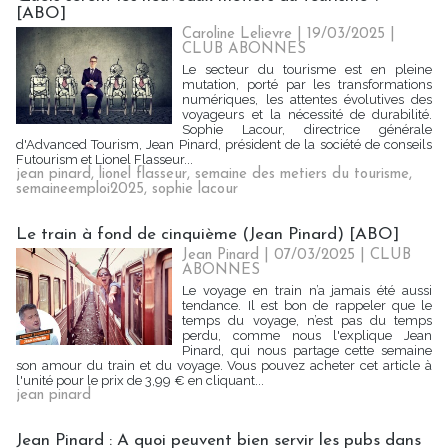
[ABO]
Caroline Lelievre
| 19/03/2025
|
CLUB ABONNES
Le secteur du tourisme est en pleine
mutation, porté par les transformations
numériques, les attentes évolutives des
voyageurs et la nécessité de durabilité.
Sophie Lacour, directrice générale
d'Advanced Tourism, Jean Pinard, président de la société de conseils
Futourism et Lionel Flasseur...
jean pinard
,
lionel flasseur
,
semaine des metiers du tourisme
,
semaineemploi2025
,
sophie lacour
Le train à fond de cinquième (Jean Pinard) [ABO]
Jean Pinard
| 07/03/2025
|
CLUB
ABONNES
Le voyage en train n’a jamais été aussi
tendance. Il est bon de rappeler que le
temps du voyage, n’est pas du temps
perdu, comme nous l'explique Jean
Pinard, qui nous partage cette semaine
son amour du train et du voyage. Vous pouvez acheter cet article à
l'unité pour le prix de 3,99 € en cliquant...
jean pinard
Jean Pinard : A quoi peuvent bien servir les pubs dans