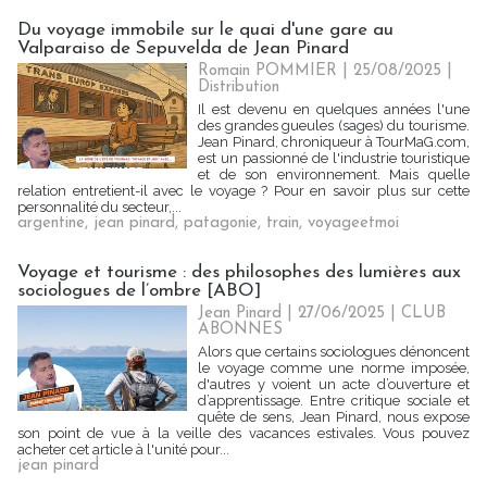
Du voyage immobile sur le quai d'une gare au
Valparaiso de Sepuvelda de Jean Pinard
Romain POMMIER
| 25/08/2025
|
Distribution
Il est devenu en quelques années l'une
des grandes gueules (sages) du tourisme.
Jean Pinard, chroniqueur à TourMaG.com,
est un passionné de l'industrie touristique
et de son environnement. Mais quelle
relation entretient-il avec le voyage ? Pour en savoir plus sur cette
personnalité du secteur,...
argentine
,
jean pinard
,
patagonie
,
train
,
voyageetmoi
Voyage et tourisme : des philosophes des lumières aux
sociologues de l’ombre [ABO]
Jean Pinard
| 27/06/2025
|
CLUB
ABONNES
Alors que certains sociologues dénoncent
le voyage comme une norme imposée,
d'autres y voient un acte d’ouverture et
d’apprentissage. Entre critique sociale et
quête de sens, Jean Pinard, nous expose
son point de vue à la veille des vacances estivales. Vous pouvez
acheter cet article à l'unité pour...
jean pinard