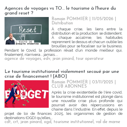
Agences de voyages vs TO... le tourisme à l'heure du
grand reset ?
Romain POMMIER
| 11/05/2026
|
Distribution
À chaque crise, les liens entre la
distribution et la production se distendent.
À chaque accalmie, les habitudes
reprennent le dessus et chacun oublie les
brouilles pour se focaliser sur le business.
Pendant le Covid, la profession rêvait d’un monde meilleur qui,
finalement, n’arrivera... jamais....
agence de voyages
,
edv
,
jean pinard
,
tour operateur
Le tourisme institutionnel violemment secoué par une
crise de financement ! [ABO]
Romain POMMIER
| 03/11/2025
|
CLUB ABONNES
Après la crise existentielle de l'ère covid,
le tourisme institutionnel est plongé dans
une nouvelle crise plus profonde qui
pourrait avoir des répercussions en
chaine dans l'industrie. En effet, depuis le
projet de loi de finances 2025, les organismes de gestion de
destinations (OGD) qu'elles...
cdt
,
crt
,
jean pinard
,
ogd
,
tourisme institutionnel
,
val de marne