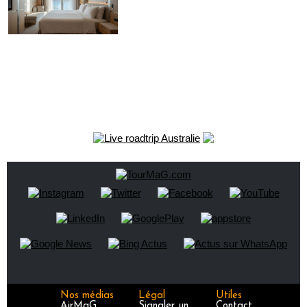
Nos médias
Légal
Utiles
AirMaG
Signaler un
Contact