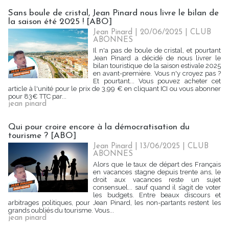
Sans boule de cristal, Jean Pinard nous livre le bilan de
la saison été 2025 ! [ABO]
Jean Pinard
| 20/06/2025
|
CLUB
ABONNES
Il n'a pas de boule de cristal, et pourtant
Jean Pinard a décidé de nous livrer le
bilan touristique de la saison estivale 2025
en avant-première. Vous n'y croyez pas ?
Et pourtant... Vous pouvez acheter cet
article à l'unité pour le prix de 3,99 € en cliquant ICI ou vous abonner
pour 83€ TTC par...
jean pinard
Qui pour croire encore à la démocratisation du
tourisme ? [ABO]
Jean Pinard
| 13/06/2025
|
CLUB
ABONNES
Alors que le taux de départ des Français
en vacances stagne depuis trente ans, le
droit aux vacances reste un sujet
consensuel... sauf quand il s’agit de voter
les budgets. Entre beaux discours et
arbitrages politiques, pour Jean Pinard, les non-partants restent les
grands oubliés du tourisme. Vous...
jean pinard