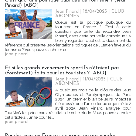
C’est quoi une politique publique du tourisme ? (Jean
Pinard) [ABO]
Jean Pinard
| 18/04/2025
|
CLUB
ABONNES
Quelle est la politique publique du
tourisme en France ? C'est à cette
question que tente de répondre Jean
Pinard, dans cette nouvelle chronique ! A
bien y regarder, quel est le document de
référence qui présente les orientations politiques de l’État en faveur du
tourisme ? Vous pouvez acheter cet...
jean pinard
Et si les grands évènements sportifs n’étaient pas
(forcément) faits pour les touristes ? [ABO]
Jean Pinard
| 11/04/2025
|
CLUB
ABONNES
À quelques mois de la clôture des Jeux
Olympiques et Paralympiques de Paris
2024, un premier bilan de leurs impacts a
été dressé lors d’un colloque organisé le 2
avril 2025. Jean Pinard analyse pour
TourMaG les principaux résultats de cette étude. Vous pouvez acheter
cet article à l'unité pour le...
jean pinard
Rendez-vous en France : pourquoi ne pas vendre