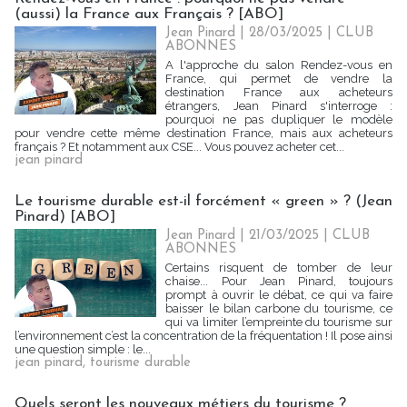
(aussi) la France aux Français ? [ABO]
Jean Pinard
| 28/03/2025
|
CLUB
ABONNES
A l'approche du salon Rendez-vous en
France, qui permet de vendre la
destination France aux acheteurs
étrangers, Jean Pinard s'interroge :
pourquoi ne pas dupliquer le modèle
pour vendre cette même destination France, mais aux acheteurs
français ? Et notamment aux CSE... Vous pouvez acheter cet...
jean pinard
Le tourisme durable est-il forcément « green » ? (Jean
Pinard) [ABO]
Jean Pinard
| 21/03/2025
|
CLUB
ABONNES
Certains risquent de tomber de leur
chaise... Pour Jean Pinard, toujours
prompt à ouvrir le débat, ce qui va faire
baisser le bilan carbone du tourisme, ce
qui va limiter l’empreinte du tourisme sur
l’environnement c’est la concentration de la fréquentation ! Il pose ainsi
une question simple : le...
jean pinard
,
tourisme durable
Quels seront les nouveaux métiers du tourisme ?