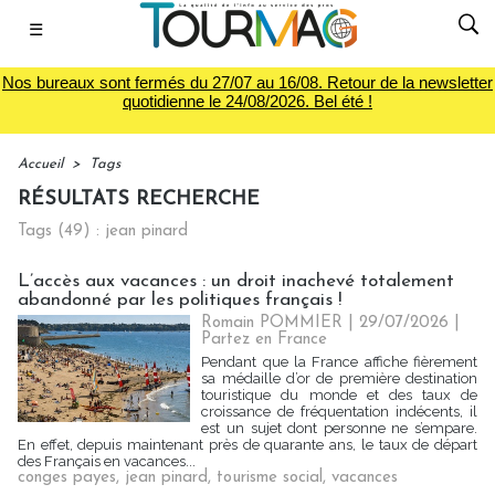
☰
Nos bureaux sont fermés du 27/07 au 16/08. Retour de la newsletter
quotidienne le 24/08/2026. Bel été !
Accueil
>
Tags
RÉSULTATS RECHERCHE
Tags (49) : jean pinard
L’accès aux vacances : un droit inachevé totalement
abandonné par les politiques français !
Romain POMMIER
| 29/07/2026
|
Partez en France
Pendant que la France affiche fièrement
sa médaille d’or de première destination
touristique du monde et des taux de
croissance de fréquentation indécents, il
est un sujet dont personne ne s’empare.
En effet, depuis maintenant près de quarante ans, le taux de départ
des Français en vacances...
conges payes
,
jean pinard
,
tourisme social
,
vacances