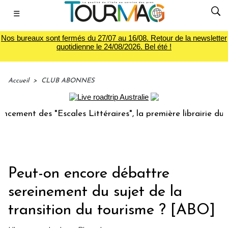
☰
Nos bureaux sont fermés du 27/07 au 16/08. Retour de la newsletter
quotidienne le 24/08/2026. Bel été !
Accueil
>
CLUB ABONNES
es "Escales Littéraires", la première librairie du voyage
Peut-on encore débattre
sereinement du sujet de la
transition du tourisme ? [ABO]