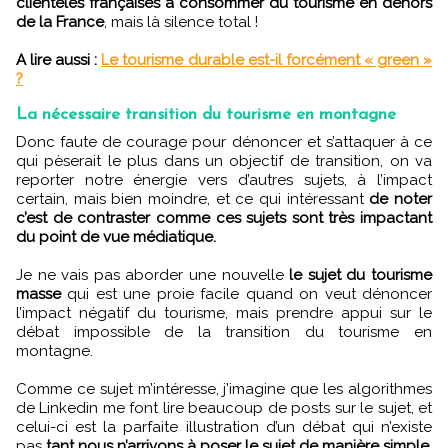
clientèles françaises à consommer du tourisme en dehors
de la France
, mais là silence total !
A lire aussi :
Le tourisme durable est-il forcément « green »
?
La nécessaire transition du tourisme en montagne
Donc faute de courage pour dénoncer et s’attaquer à ce
qui pèserait le plus dans un objectif de transition, on va
reporter notre énergie vers d’autres sujets, à l’impact
certain, mais bien moindre, et ce qui intéressant
de noter
c’est de contraster comme ces sujets sont très impactant
du point de vue médiatique.
Je ne vais pas aborder une nouvelle
le sujet du tourisme
masse
qui est une proie facile quand on veut dénoncer
l’impact négatif du tourisme, mais prendre appui sur le
débat impossible de la transition du tourisme en
montagne.
Comme ce sujet m’intéresse, j’imagine que les algorithmes
de Linkedin me font lire beaucoup de posts sur le sujet, et
celui-ci est la parfaite illustration d’un débat qui n’existe
pas
tant nous n’arrivons à poser le sujet de manière simple,