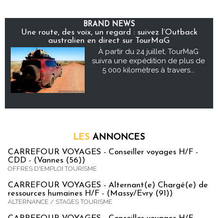
BRAND NEWS
Une route, des voix, un regard : suivez l’Outback
australien en direct sur TourMaG
À partir du 24 juillet, TourMaG
suivra une expédition de plus de
5 000 kilomètres à travers...
LES
ANNONCES
CARREFOUR VOYAGES - Conseiller voyages H/F -
CDD - (Vannes (56))
OFFRES D'EMPLOI TOURISME
CARREFOUR VOYAGES - Alternant(e) Chargé(e) de
ressources humaines H/F - (Massy/Evry (91))
ALTERNANCE / STAGES TOURISME