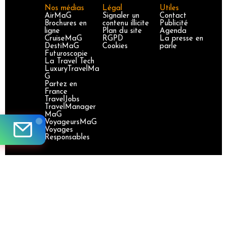
Nos médias
Légal
Utiles
AirMaG
Signaler un
Contact
Brochures en
contenu illicite
Publicité
ligne
Plan du site
Agenda
CruiseMaG
RGPD
La presse en
DestiMaG
Cookies
parle
Futuroscopie
La Travel Tech
LuxuryTravelMa
G
Partez en
France
TravelJobs
TravelManager
MaG
VoyageursMaG
Voyages
Responsables
Site certifié