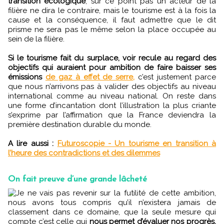
transition écologique
, sur ce point pas un acteur de la
filière ne dira le contraire, mais le tourisme est à la fois la
cause et la conséquence, il faut admettre que le dit
prisme ne sera pas le même selon la place occupée au
sein de la filière.
Si le tourisme fait du surplace, voir recule au regard des
objectifs qui auraient pour ambition de faire baisser ses
émissions
de gaz à effet de serre,
c’est justement parce
que nous n’arrivons pas à valider des objectifs au niveau
international comme au niveau national. On reste dans
une forme d’incantation dont l’illustration la plus criante
s’exprime par l’affirmation que la France deviendra la
première destination durable du monde.
A lire aussi :
Futuroscopie - Un tourisme en transition à
l’heure des contradictions et des dilemmes
On fait preuve d’une grande lâcheté
Je ne vais pas revenir sur la futilité de cette ambition,
nous avons tous compris qu’il n’existera jamais de
classement dans ce domaine, que la seule mesure qui
compte c’est celle qui
nous permet d’évaluer nos progrès,