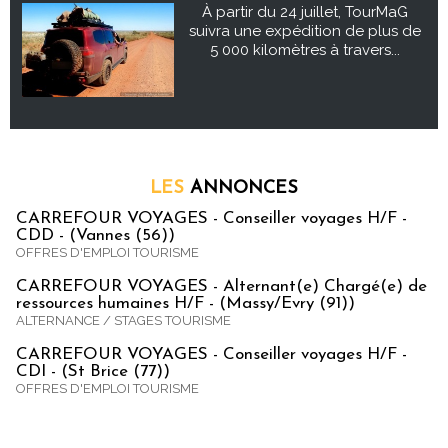
À partir du 24 juillet, TourMaG
suivra une expédition de plus de
5 000 kilomètres à travers...
LES
ANNONCES
CARREFOUR VOYAGES - Conseiller voyages H/F -
CDD - (Vannes (56))
OFFRES D'EMPLOI TOURISME
CARREFOUR VOYAGES - Alternant(e) Chargé(e) de
ressources humaines H/F - (Massy/Evry (91))
ALTERNANCE / STAGES TOURISME
CARREFOUR VOYAGES - Conseiller voyages H/F -
CDI - (St Brice (77))
OFFRES D'EMPLOI TOURISME