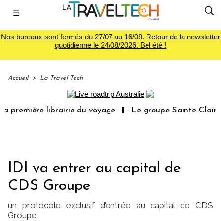
☰
Nos bureaux sont fermés du 27/07 au 16/08. Retour de la newsletter
quotidienne le 24/08/2026. Bel été !
Accueil
>
La Travel Tech
emière librairie du voyage
Le groupe Sainte-Claire rach
IDI va entrer au capital de
CDS Groupe
un protocole exclusif d’entrée au capital de CDS
Groupe