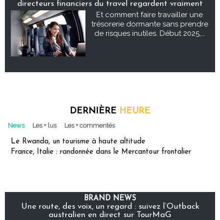
directeurs financiers du travel regardent vraiment
Et comment faire travailler une
trésorerie dormante sans prendre
de risques inutiles. Début 2025,...
DERNIÈRE
HEURE
News
Les + lus
Les + commentés
Le Rwanda, un tourisme à haute altitude
France, Italie : randonnée dans le Mercantour frontalier
BRAND NEWS
Une route, des voix, un regard : suivez l’Outback
australien en direct sur TourMaG