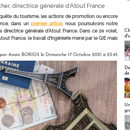
her, directrice générale d'Atout France
quête du tourisme, les actions de promotion ou encore
ance, dans un
premier article,
nous poursuivons notre
Les off
a directrice générale d'Atout France. Dans ce 2e volet,
Ch
d'
Atout France, le travail d'ingénierie mené par le GIE mais
 par
Anaïs BORIOS
le Dimanche 17 Octobre 2021 à 23:45
De
de
Un
gr