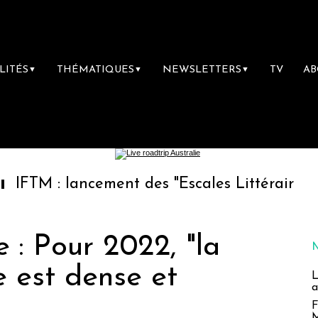
LITÉS
THÉMATIQUES
NEWSLETTERS
TV
A
▼
▼
▼
lancement des "Escales Littéraires", la premiè
e : Pour 2022, "la
e est dense et
L
a
F
M