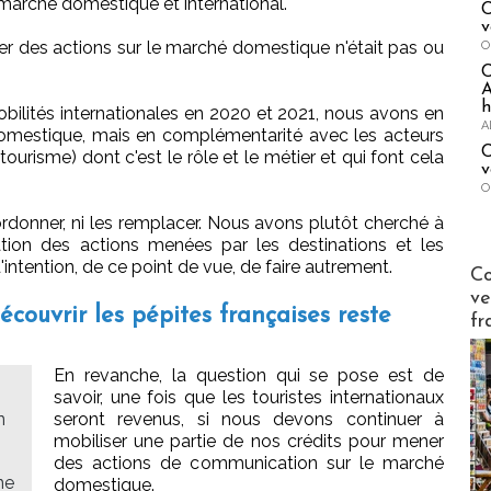
 marché domestique et international.
C
v
ner des actions sur le marché domestique n'était pas ou
O
A
h
bilités internationales en 2020 et 2021, nous avons en
A
 domestique, mais en complémentarité avec les acteurs
C
tourisme) dont c'est le rôle et le métier et qui font cela
v
O
coordonner, ni les remplacer. Nous avons plutôt cherché à
cation des actions menées par les destinations et les
'intention, de ce point de vue, de faire autrement.
Publi-n
Co
ve
couvrir les pépites françaises reste
fr
En revanche, la question qui se pose est de
savoir, une fois que les touristes internationaux
n
seront revenus, si nous devons continuer à
mobiliser une partie de nos crédits pour mener
des actions de communication sur le marché
ne
domestique.