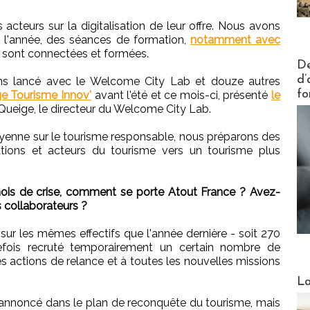
teurs sur la digitalisation de leur offre. Nous avons
 l'année, des séances de formation,
notamment avec
e sont connectées et formées.
Actus V
De
d’
vons lancé avec le Welcome City Lab et douze autres
fo
e Tourisme Innov'
avant l'été et ce mois-ci, présenté
le
ueige, le directeur du Welcome City Lab.
toyenne sur le tourisme responsable, nous préparons des
tions et acteurs du tourisme vers un tourisme plus
is de crise, comment se porte Atout France ? Avez-
 collaborateurs ?
 les mêmes effectifs que l'année dernière - soit 270
efois recruté temporairement un certain nombre de
es actions de relance et à toutes les nouvelles missions
Webinai
La
 annoncé dans le plan de reconquête du tourisme, mais