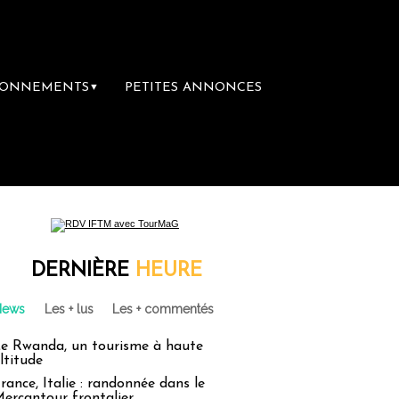
BONNEMENTS
PETITES ANNONCES
▼
re librairie du voyage
Le groupe Sainte-C
DERNIÈRE
HEURE
News
Les + lus
Les + commentés
e Rwanda, un tourisme à haute
ltitude
rance, Italie : randonnée dans le
ercantour frontalier