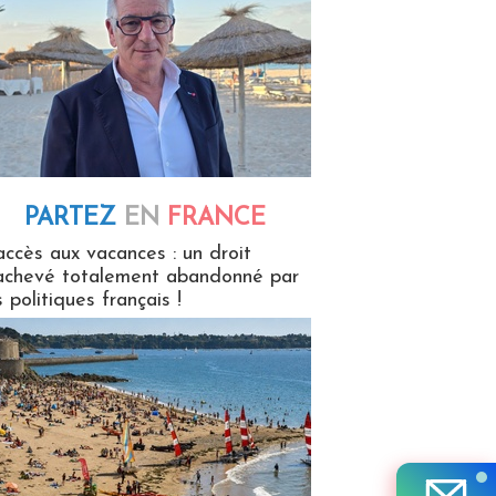
PARTEZ
EN
FRANCE
 en France
accès aux vacances : un droit
achevé totalement abandonné par
s politiques français !