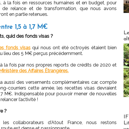
, à la fois en ressources humaines et en budget, pour
ns de relance et de transformation, que nous avons
ront en partie retenues.
entre 1,5 à 1,7 M€
DESTI
Le
, quid des fonds visas ?
al
les fonds visas
qui nous ont été octroyés étaient bien
€ au lieu des 5 M€ perçus précédemment.
 la fois par nos propres reports de crédits de 2020 et
Ministère des Affaires Étrangères.
ura aussi des versements complémentaires car, compte
ng-courriers cette année, les recettes visas devraient
 1,7 M€. Indispensable pour pouvoir mener de nouvelles
ancer l’activité !
e ?
Product
IF
es collaborateurs d'Atout France, nous restons
Li
 route est dense et passionnante.