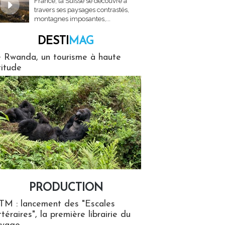
France, la Suisse se découvre à
travers ses paysages contrastés,
montagnes imposantes,...
DESTI
MAG
MAG
 Rwanda, un tourisme à haute
titude
PRODUCTION
ion
TM : lancement des "Escales
ttéraires", la première librairie du