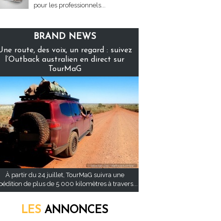
pour les professionnels...
BRAND NEWS
Une route, des voix, un regard : suivez
l’Outback australien en direct sur
TourMaG
À partir du 24 juillet, TourMaG suivra une
pédition de plus de 5 000 kilomètres à travers...
LES
ANNONCES