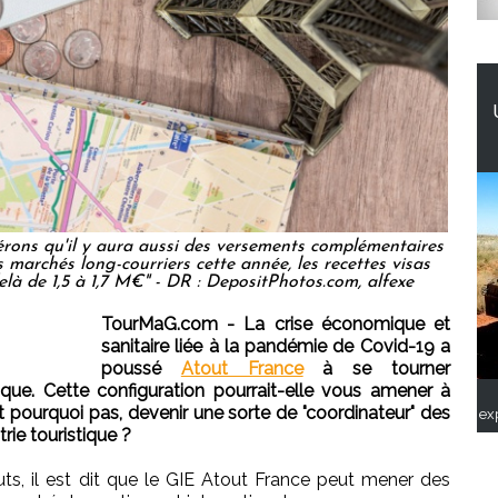
érons qu'il y aura aussi des versements complémentaires
s marchés long-courriers cette année, les recettes visas
delà de 1,5 à 1,7 M€" - DR : DepositPhotos.com, alfexe
TourMaG.com - La crise économique et
sanitaire liée à la pandémie de Covid-19 a
poussé
Atout France
à se tourner
ue. Cette configuration pourrait-elle vous amener à
Et pourquoi pas, devenir une sorte de "coordinateur" des
ex
rie touristique ?
ts, il est dit que le GIE Atout France peut mener des