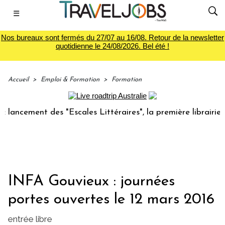
☰
Nos bureaux sont fermés du 27/07 au 16/08. Retour de la newsletter
quotidienne le 24/08/2026. Bel été !
Accueil
>
Emploi & Formation
>
Formation
cement des "Escales Littéraires", la première librairie du v
INFA Gouvieux : journées
portes ouvertes le 12 mars 2016
entrée libre