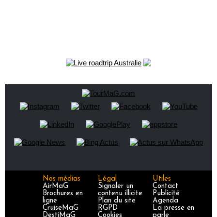
Nos médias
Légal
Utiles
AirMaG
Signaler un
Contact
Brochures en
contenu illicite
Publicité
ligne
Plan du site
Agenda
CruiseMaG
RGPD
La presse en
DestiMaG
Cookies
parle