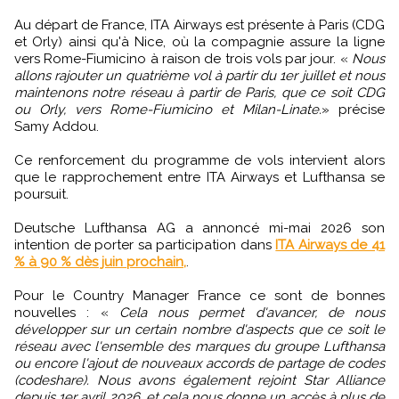
Au départ de France, ITA Airways est présente à Paris (CDG
et Orly) ainsi qu'à Nice, où la compagnie assure la ligne
vers Rome-Fiumicino à raison de trois vols par jour. «
Nous
allons rajouter un quatrième vol à partir du 1er juillet et nous
maintenons notre réseau à partir de Paris, que ce soit CDG
ou Orly, vers Rome-Fiumicino et Milan-Linate.
» précise
Samy Addou.
Ce renforcement du programme de vols intervient alors
que le rapprochement entre ITA Airways et Lufthansa se
poursuit.
Deutsche Lufthansa AG a annoncé mi-mai 2026 son
intention de porter sa participation dans
ITA Airways de 41
% à 90 % dès juin prochain,
.
Pour le Country Manager France ce sont de bonnes
nouvelles : «
Cela nous permet d'avancer, de nous
développer sur un certain nombre d'aspects que ce soit le
réseau avec l'ensemble des marques du groupe Lufthansa
ou encore l'ajout de nouveaux accords de partage de codes
(codeshare). Nous avons également rejoint Star Alliance
depuis 1er avril 2026, et cela nous donne un accès à plus de