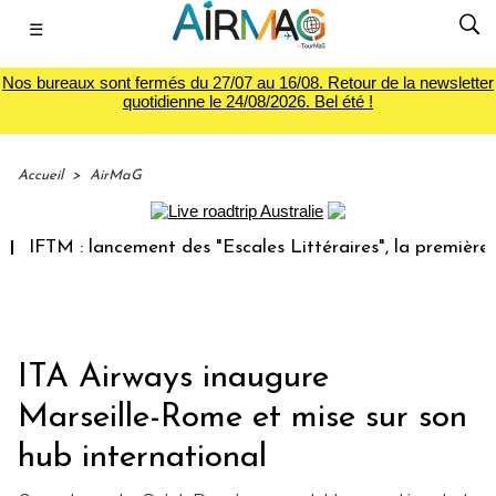
☰
Nos bureaux sont fermés du 27/07 au 16/08. Retour de la newsletter
quotidienne le 24/08/2026. Bel été !
Accueil
>
AirMaG
: lancement des "Escales Littéraires", la première librairie
ITA Airways inaugure
Marseille-Rome et mise sur son
hub international