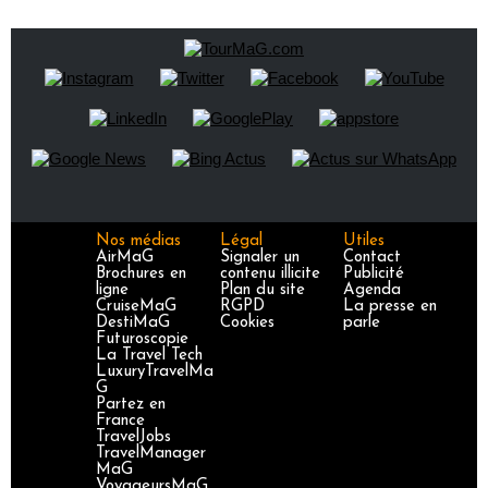
Nos médias
Légal
Utiles
AirMaG
Signaler un
Contact
Brochures en
contenu illicite
Publicité
ligne
Plan du site
Agenda
CruiseMaG
RGPD
La presse en
DestiMaG
Cookies
parle
Futuroscopie
La Travel Tech
LuxuryTravelMa
G
Partez en
France
TravelJobs
TravelManager
MaG
VoyageursMaG