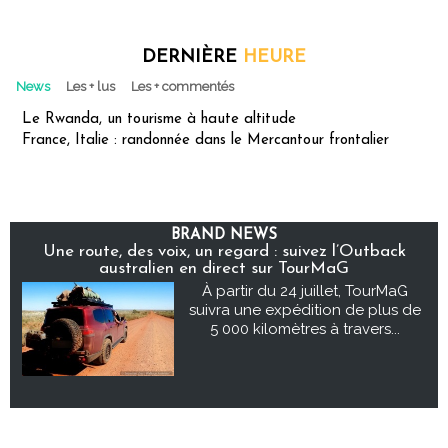
DERNIÈRE
HEURE
News
Les + lus
Les + commentés
Le Rwanda, un tourisme à haute altitude
France, Italie : randonnée dans le Mercantour frontalier
BRAND NEWS
Une route, des voix, un regard : suivez l’Outback
australien en direct sur TourMaG
À partir du 24 juillet, TourMaG
suivra une expédition de plus de
5 000 kilomètres à travers...