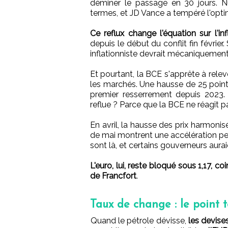
déminer le passage en 30 jours. N
termes, et JD Vance a tempéré l'opti
Ce reflux change l'équation sur l'inf
depuis le début du conflit fin février.
inflationniste devrait mécaniquement 
Et pourtant, la BCE s'apprête à relev
les marchés. Une hausse de 25 point
premier resserrement depuis 2023. 
reflue ? Parce que la BCE ne réagit pas
En avril, la hausse des prix harmonis
de mai montrent une accélération pers
sont là, et certains gouverneurs aur
L'euro, lui, reste bloqué sous 1,17, c
de Francfort
.
Taux de change : le point 
Quand le pétrole dévisse,
les devise