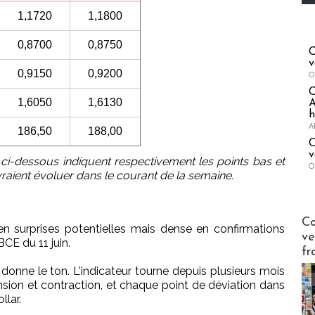
1,1720
1,1800
0,8700
0,8750
C
v
0,9150
0,9200
O
1,6050
1,6130
A
h
A
186,50
188,00
C
v
 ci-dessous indiquent respectivement les points bas et
O
raient évoluer dans le courant de la semaine.
Publi-n
Co
en surprises potentielles mais dense en confirmations
ve
BCE du 11 juin.
fr
 donne le ton. L'indicateur tourne depuis plusieurs mois
ansion et contraction, et chaque point de déviation dans
llar.