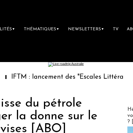
LITÉS
THÉMATIQUES
NEWSLETTERS
TV
A
▼
▼
▼
 : lancement des "Escales Littéraires", la pr
isse du pétrole
CLUB 
Hé
er la donne sur le
vo
? 
vises [ABO]