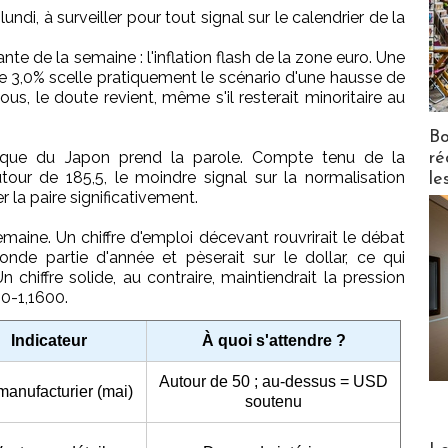
di, à surveiller pour tout signal sur le calendrier de la
nte de la semaine : l'inflation flash de la zone euro. Une
 3,0% scelle pratiquement le scénario d'une hausse de
ous, le doute revient, même s'il resterait minoritaire au
Bo
nque du Japon prend la parole. Compte tenu de la
ré
utour de 185,5, le moindre signal sur la normalisation
le
 la paire significativement.
emaine. Un chiffre d'emploi décevant rouvrirait le débat
de partie d'année et pèserait sur le dollar, ce qui
 chiffre solide, au contraire, maintiendrait la pression
50-1,1600.
Indicateur
À quoi s'attendre ?
Autour de 50 ; au-dessus = USD
manufacturier (mai)
soutenu
Distribu