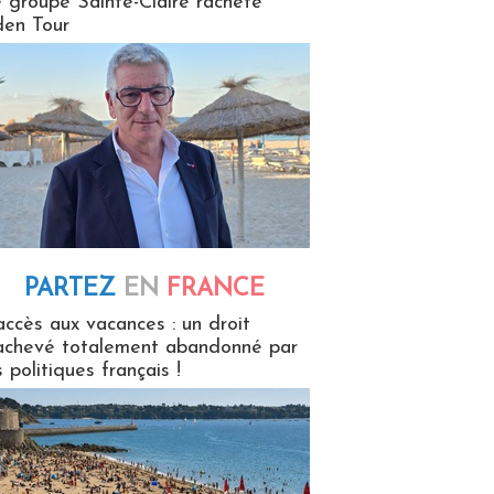
 groupe Sainte-Claire rachète
en Tour
PARTEZ
EN
FRANCE
 en France
accès aux vacances : un droit
achevé totalement abandonné par
s politiques français !