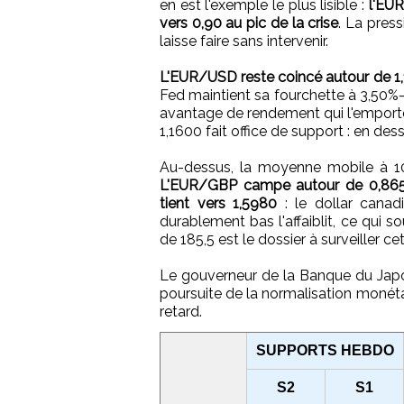
en est l'exemple le plus lisible :
l'EUR
vers 0,90 au pic de la crise
. La press
laisse faire sans intervenir.
L'EUR/USD reste coincé autour de 1
Fed maintient sa fourchette à 3,50%-
avantage de rendement qui l'emporte 
1,1600 fait office de support : en des
Au-dessus, la moyenne mobile à 100
L'EUR/GBP campe autour de 0,86
tient vers 1,5980
: le dollar canad
durablement bas l'affaiblit, ce qui 
de 185,5 est le dossier à surveiller c
Le gouverneur de la Banque du Japon
poursuite de la normalisation monétai
retard.
SUPPORTS HEBDO
S2
S1