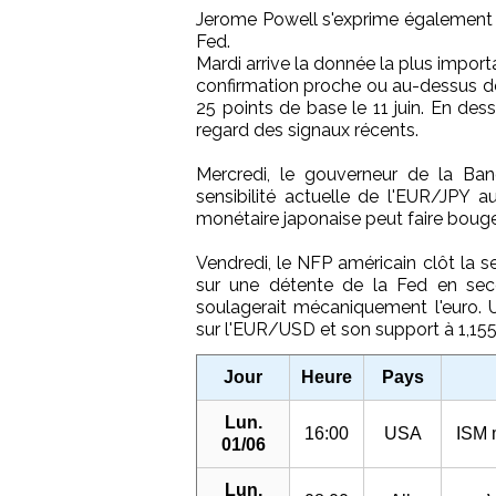
Jerome Powell s'exprime également lun
Fed.
Mardi arrive la donnée la plus importa
confirmation proche ou au-dessus de
25 points de base le 11 juin. En dess
regard des signaux récents.
Mercredi, le gouverneur de la Ba
sensibilité actuelle de l'EUR/JPY a
monétaire japonaise peut faire bouger
Vendredi, le NFP américain clôt la s
sur une détente de la Fed en secon
soulagerait mécaniquement l'euro. Un
sur l'EUR/USD et son support à 1,15
Jour
Heure
Pays
Lun.
16:00
USA
ISM 
01/06
Lun.