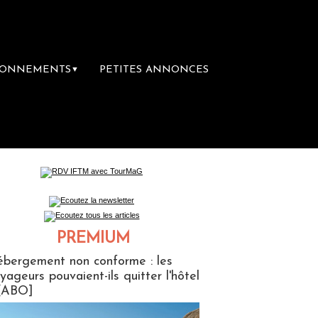
BONNEMENTS
PETITES ANNONCES
▼
emière librairie du voyage
Le groupe Saint
PREMIUM
ABONNES
bergement non conforme : les
yageurs pouvaient-ils quitter l'hôtel
[ABO]