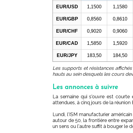
EUR/USD
1,1500
1,1580
EUR/GBP
0,8560
0,8610
EUR/CHF
0,9020
0,9060
EUR/CAD
1,5850
1,5920
EUR/JPY
183,50
184,50
Les supports et résistances affichés
hauts au sein desquels les cours dev
Les annonces à suivre
La semaine qui s'ouvre est courte 
attendues, à cinq jours de la réunion 
Lundi, l'ISM manufacturier américain
autour de 50, la frontière entre exp
un sens ou l'autre suffit à bouger le do