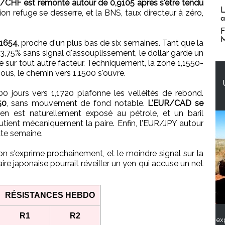
/CHF est remonté autour de 0,9105 après s'être tendu
L
ion refuge se desserre, et la BNS, taux directeur à zéro,
a
F
M
,1654
, proche d'un plus bas de six semaines. Tant que la
3,75% sans signal d'assouplissement, le dollar garde un
sur tout autre facteur. Techniquement, la zone 1,1550-
sous, le chemin vers 1,1500 s'ouvre.
 jours vers 1,1720 plafonne les velléités de rebond.
50
, sans mouvement de fond notable.
L'EUR/CAD se
ien est naturellement exposé au pétrole, et un baril
soutient mécaniquement la paire. Enfin, l'EUR/JPY autour
ette semaine.
 s'exprime prochainement, et le moindre signal sur la
re japonaise pourrait réveiller un yen qui accuse un net
RÉSISTANCES HEBDO
R1
R2
ex