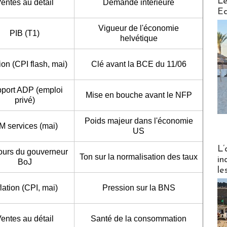
Le
entes au détail
Demande intérieure
Ed
Vigueur de l'économie
PIB (T1)
helvétique
tion (CPI flash, mai)
Clé avant la BCE du 11/06
port ADP (emploi
Mise en bouche avant le NFP
privé)
Poids majeur dans l'économie
M services (mai)
US
Partez
L’
ours du gouverneur
Ton sur la normalisation des taux
in
BoJ
le
flation (CPI, mai)
Pression sur la BNS
entes au détail
Santé de la consommation