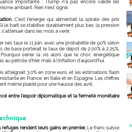
uance importante : Trump n'a pas encore validé les
misme ambiant. Rien n'est signé.
lation
. C'est l'énergie qui alimentait la spirale des prix
 Si le baril se stabilise durablement plus bas, la pression
s'atténuer dans les mois à venir.
er ses taux le 11 juin, avec une probabilité de 90% selon
s de base porterait le taux de dépôt de 2,00% à 2,25%,
Pourquoi serrer la vis alors que le choc énergétique
 au pétrole d'hier, mais à l'inflation d'aujourd'hui.
és atteignait 3,0% en zone euro, et les estimations flash
istante en France, en Italie et en Espagne. Les chiffres
aient même plaidé pour une hausse dès avril.
oincé entre l'espoir diplomatique et la fermeté monétaire
technique
s refuges rendent leurs gains en premier.
Le franc suisse