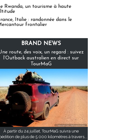
e Rwanda, un tourisme à haute
ltitude
rance, Italie : randonnée dans le
ercantour frontalier
BRAND NEWS
Une route, des voix, un regard : suivez
l’Outback australien en direct sur
TourMaG
À partir du 24 juillet, TourMaG suivra une
pédition de plus de 5 000 kilomètres à travers...