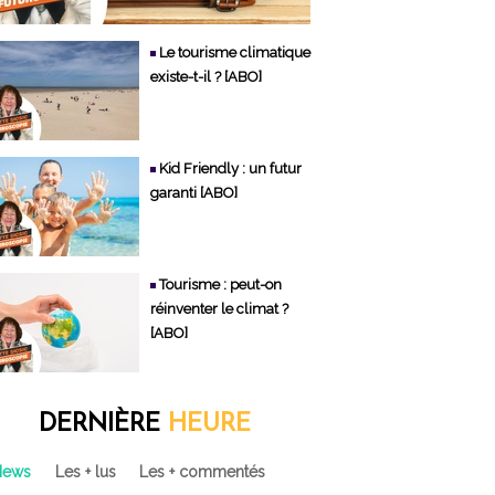
Le tourisme climatique
existe-t-il ? [ABO]
Kid Friendly : un futur
garanti [ABO]
Tourisme : peut-on
réinventer le climat ?
[ABO]
DERNIÈRE
HEURE
News
Les + lus
Les + commentés