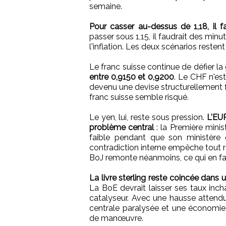
semaine.
Pour casser au-dessus de 1,18, il 
passer sous 1,15, il faudrait des mi
l'inflation. Les deux scénarios restent
Le franc suisse continue de défier la
entre 0,9150 et 0,9200
. Le CHF n'est
devenu une devise structurellement f
franc suisse semble risqué.
Le yen, lui, reste sous pression.
L'EUR
problème central
: la Première minis
faible pendant que son ministère d
contradiction interne empêche tout r
BoJ remonte néanmoins, ce qui en fait
La livre sterling reste coincée dans
La BoE devrait laisser ses taux incha
catalyseur. Avec une hausse attendue
centrale paralysée et une économie 
de manœuvre.