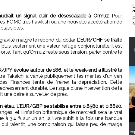
L
a
faudrait un signal clair de désescalade à Ormuz
. Pour
F
nutes FOMC très hawkish ou une nouvelle accélération de
M
 plausibles.
 gravité malgré le rebond du dollar.
L'EUR/CHF se traite
 plus seulement une valeur refuge conjoncturelle, il est
orte. Tant qu'Ormuz reste sous tension, parier contre le
/JPY évolue autour de 186, et le week-end a illustré le
tre Takaichi a vanté publiquement les mérites d'un yen
es Finances tente de freiner la dépréciation. Cette
edressement durable. Le risque d'une intervention de la
 une paire à surveiller de près.
 un étau. L'EUR/GBP se stabilise entre 0,8580 et 0,8620
.
ngés, et l'inflation britannique de mercredi sera le vrai
 à 3,4 % sur un an, la livre subit à la fois une banque
qui ralentit, une combinaison qui laisse peu de marge
ex