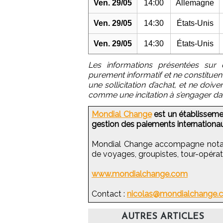
Ven. 29/05
14:00
Allemagne
Ven. 29/05
14:30
États-Unis
Ven. 29/05
14:30
États-Unis
Les informations présentées sur 
purement informatif et ne constituent 
une sollicitation d’achat, et ne doi
comme une incitation à s’engager d
Mondial Change
est un établissemen
gestion des paiements internationau
Mondial Change accompagne nota
de voyages, groupistes, tour-opérateu
www.mondialchange.com
Contact :
nicolas@mondialchange.
AUTRES ARTICLES