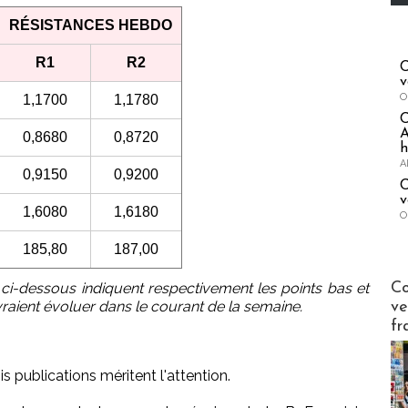
RÉSISTANCES HEBDO
R1
R2
C
v
O
1,1700
1,1780
A
0,8680
0,8720
h
A
0,9150
0,9200
C
v
1,6080
1,6180
O
185,80
187,00
Publi-n
 ci-dessous indiquent respectivement les points bas et
Co
raient évoluer dans le courant de la semaine.
ve
fr
s publications méritent l'attention.