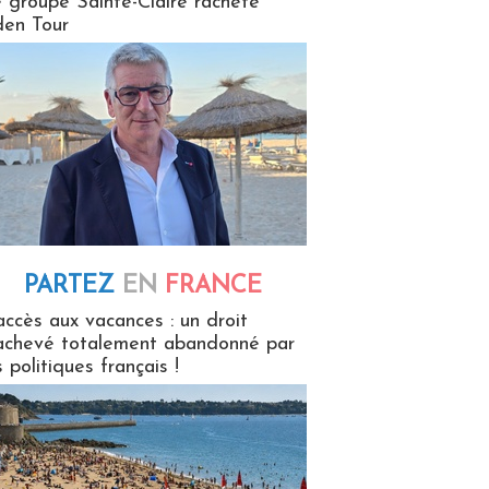
 groupe Sainte-Claire rachète
en Tour
PARTEZ
EN
FRANCE
 en France
accès aux vacances : un droit
achevé totalement abandonné par
s politiques français !