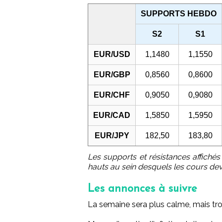
SUPPORTS HEBDO
S2
S1
EUR/USD
1,1480
1,1550
EUR/GBP
0,8560
0,8600
EUR/CHF
0,9050
0,9080
EUR/CAD
1,5850
1,5950
EUR/JPY
182,50
183,80
Les supports et résistances affichés
hauts au sein desquels les cours dev
Les annonces à suivre
La semaine sera plus calme, mais troi