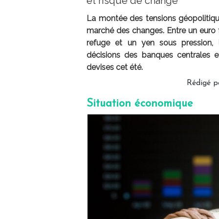
et risque de change
La montée des tensions géopolitique
marché des changes. Entre un euro fr
refuge et un yen sous pression, l
décisions des banques centrales et l
devises cet été.
Rédigé 
Situation économique