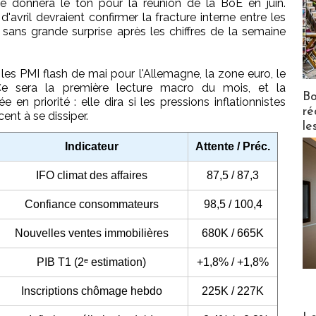
ique donnera le ton pour la réunion de la BoE en juin.
'avril devraient confirmer la fracture interne entre les
 sans grande surprise après les chiffres de la semaine
les PMI flash de mai pour l'Allemagne, la zone euro, le
Ce sera la première lecture macro du mois, et la
Bo
en priorité : elle dira si les pressions inflationnistes
ré
ent à se dissiper.
le
Indicateur
Attente / Préc.
IFO climat des affaires
87,5 / 87,3
Confiance consommateurs
98,5 / 100,4
Nouvelles ventes immobilières
680K / 665K
PIB T1 (2ᵉ estimation)
+1,8% / +1,8%
Inscriptions chômage hebdo
225K / 227K
Distribu