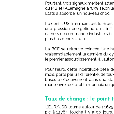
Pourtant, trois signaux méritent atten
du PIB et l'Allemagne à 3,7% selon l
États à absorber un nouveau choc.
Le conflit US-Iran maintient le Brent
une pression énergétique qui s'infi
carnets de commande industriels brit
plus bas depuis 2020.
La BCE se retrouve coincée. Une ha
vraisemblablement la dernière du cyc
le premier assouplissement, à l'auto
Pour l'euro, cette incertitude pèse 
mois, porté par un différentiel de taux
bascule effectivement dans une stag
manœuvre réelle, et la monnaie unique
Taux de change : le point 
L'EUR/USD tourne autour de 1,1625 ce
pic à 1,1784 touché il y a dix jours