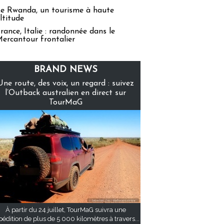
e Rwanda, un tourisme à haute
ltitude
rance, Italie : randonnée dans le
ercantour frontalier
BRAND NEWS
Une route, des voix, un regard : suivez
l’Outback australien en direct sur
TourMaG
À partir du 24 juillet, TourMaG suivra une
pédition de plus de 5 000 kilomètres à travers...