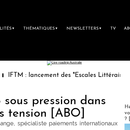
LITÉS
THÉMATIQUES
NEWSLETTERS
TV
A
▼
▼
▼
 lancement des "Escales Littéraires", la premi
ro sous pression dans
CLUB 
Hé
s tension [ABO]
vo
? 
nge, spécialiste paiements internationaux