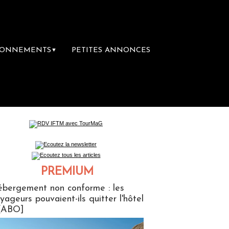
BONNEMENTS
PETITES ANNONCES
▼
ère librairie du voyage
Le groupe Sainte-
PREMIUM
ABONNES
bergement non conforme : les
yageurs pouvaient-ils quitter l'hôtel
[ABO]