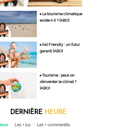
Le tourisme climatique
existe-t-il ? [ABO]
Kid Friendly : un futur
garanti [ABO]
Tourisme : peut-on
réinventer le climat ?
[ABO]
DERNIÈRE
HEURE
News
Les + lus
Les + commentés