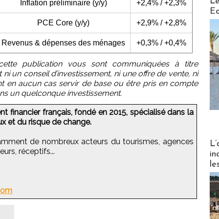
Le
Inflation préliminaire (y/y)
+2,4% / +2,3%
Ed
PCE Core (y/y)
+2,9% / +2,8%
Revenus & dépenses des ménages
+0,3% / +0,4%
cette publication vous sont communiquées à titre
ni un conseil d’investissement, ni une offre de vente, ni
vent en aucun cas servir de base ou être pris en compte
ans un quelconque investissement.
t financier français, fondé en 2015, spécialisé dans la
x et du risque de change.
Partez
mment de nombreux acteurs du tourismes, agences
L’
rs, réceptifs...
in
le
com