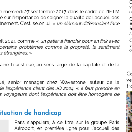
C
v
ée mercredi 27 septembre 2017 dans le cadre de l'IFTM
O
 sur l'importance de soigner la qualité de l'accueil des
énement. C'est, selon lui, «
un élément différenciant face
A
h
A
 voit 2024 comme «
un palier à franchir pour en finir avec
C
v
 certains problèmes comme la propreté, le sentiment
O
es étrangères.
»
aîne touristique, au sens large, de la capitale et de la
Publi-n
Co
ve
Gué, senior manager chez Wavestone, auteur de la
fr
e l'expérience client des JO 2024
, «
il faut prendre en
 voyageurs dont l'expérience doit être homogène de
ituation de handicap
Paris s'appuiera, à ce titre, sur le groupe Paris
Aéroport, en première ligne pour l'accueil des