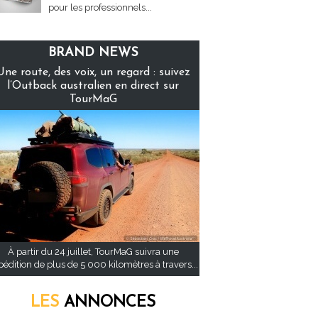
pour les professionnels...
BRAND NEWS
Une route, des voix, un regard : suivez
l’Outback australien en direct sur
TourMaG
À partir du 24 juillet, TourMaG suivra une
pédition de plus de 5 000 kilomètres à travers...
LES
ANNONCES