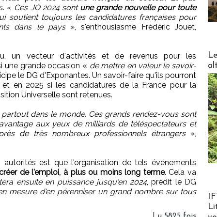
is. «
Ces JO 2024 sont
une grande nouvelle pour toute
i soutient toujours les candidatures françaises pour
nts dans le pays
», s'enthousiasme Frédéric Jouët,
DESTI
Le
u, un vecteur d'activités et de revenus pour les
al
ussi une grande occasion «
de mettre en valeur le savoir-
icipe le DG d'Exponantes. Un savoir-faire qu'ils pourront
et en 2025 si les candidatures de la France pour la
tion Universelle sont retenues.
e partout dans le monde. Ces grands rendez-vous sont
davantage aux yeux de milliards de téléspectateurs et
près de très nombreux professionnels étrangers
»,
s autorités est que l'organisation de tels événements
créer de l'emploi, à plus ou moins long terme
. Cela va
era ensuite en puissance jusqu'en 2024
, prédit le DG
 mesure d'en pérenniser un grand nombre sur tous
Product
IF
Li
Lu 5825 fois