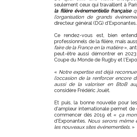
seulement ceux qui travaillent à Par
la filière événementielle française
qu
l'organisation de grands événeme
directeur général (DG) d'Exponantes.
Ce rendez-vous est, bien entend
professionnels de la filière, mais a
faire de la France en la matière
», ant
peut-être aussi démontrer en 2023 
Coupe du Monde de Rugby et l'Exposi
«
Notre expertise est déjà reconnu
l'occasion de la renforcer encore 
aussi de la valoriser en BtoB au
considère Frédéric Jouët.
Et puis, la bonne nouvelle pour le
d'ampleur internationale permet de
commencer dès 2019 et «
ça mont
d'Exponantes.
Nous serons même en
les nouveaux sites événementiels.
»