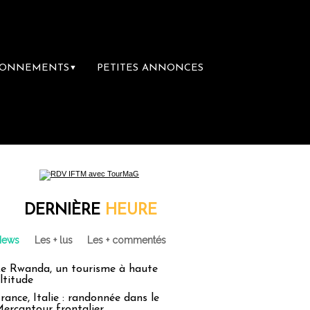
BONNEMENTS
PETITES ANNONCES
▼
 librairie du voyage
Le groupe Sainte-Cla
DERNIÈRE
HEURE
News
Les + lus
Les + commentés
e Rwanda, un tourisme à haute
ltitude
rance, Italie : randonnée dans le
ercantour frontalier