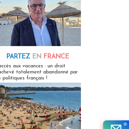
PARTEZ
EN
FRANCE
 en France
accès aux vacances : un droit
achevé totalement abandonné par
s politiques français !