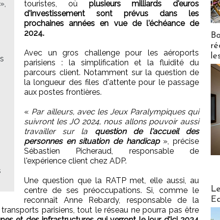
»,
touristes, où
plusieurs milliards d'euros
d'investissement sont prévus dans les
prochaines années en vue de l'échéance de
2024.
Bo
ré
Avec un gros challenge pour les aéroports
le
ns
parisiens : la simplification et la fluidité du
parcours client. Notamment sur la question de
la longueur des files d'attente pour le passage
aux postes frontières.
«
Par ailleurs, avec les Jeux Paralympiques qui
suivront les JO 2024, nous allons pouvoir aussi
travailler sur la
question de l'accueil des
personnes en situation de handicap
», précise
Sébastien Picheraud, responsable de
l'expérience client chez ADP.
s
Une question que la RATP met, elle aussi, au
Distribu
Le
centre de ses préoccupations. Si, comme le
Ed
reconnaît Anne Rebardy, responsable de la
 transports parisiens, tout le réseau ne pourra pas être
nes et des infrastructures qui verront le jour d'ici 2024