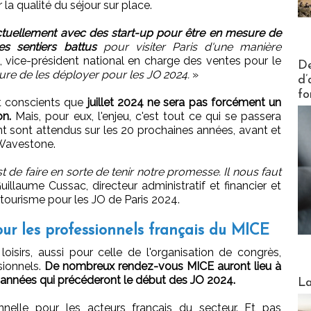
 la qualité du séjour sur place.
actuellement avec des start-up pour être en mesure de
s sentiers battus
pour visiter Paris d'une manière
 vice-président national en charge des ventes pour le
Actus V
De
re de les déployer pour les JO 2024.
»
d’
fo
t conscients que
juillet 2024 ne sera pas forcément un
on.
Mais, pour eux, l'enjeu, c'est tout ce qui se passera
t sont attendus sur les 20 prochaines années, avant et
 Wavestone.
 de faire en sorte de tenir notre promesse. Il nous faut
illaume Cussac, directeur administratif et financier et
tourisme pour les JO de Paris 2024.
our les professionnels français du MICE
oisirs, aussi pour celle de l'organisation de congrès,
sionnels.
De nombreux rendez-vous MICE auront lieu à
Webinai
 4 années qui précéderont le début des JO 2024.
La
onnelle pour les acteurs français du secteur. Et pas