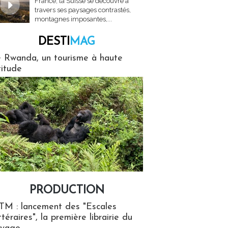
France, la Suisse se découvre à
travers ses paysages contrastés,
montagnes imposantes,...
DESTI
MAG
MAG
 Rwanda, un tourisme à haute
titude
PRODUCTION
ion
TM : lancement des "Escales
ttéraires", la première librairie du