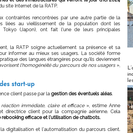
 du site Internet de la RATP.
x contraintes rencontrées par une autre partie de la
es liées au vieillissement de la population dont les
Tokyo (Japon), ont fait l'une de leurs principales
ient, la RATP soigne actuellement sa présence et sa
 pour informer au mieux ses usagers. La société forme
a pratique des langues étrangères pour qu'ils deviennent
vorisent l'homogénéité du parcours de nos usagers
»,
Partez
L’
in
le
des start-up
ience client passe par la
gestion des éventuels aléas
.
éaction immédiate, claire et efficace
», estime Anne
 et directrice client pour la compagnie aérienne. Cela
rebooking efficace et l'utilisation de chatbots.
a digitalisation et l'automatisation du parcours client.