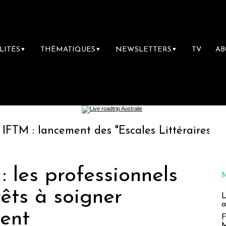
LITÉS
THÉMATIQUES
NEWSLETTERS
TV
A
▼
▼
▼
ncement des "Escales Littéraires", la première
: les professionnels
êts à soigner
L
a
ient
F
M