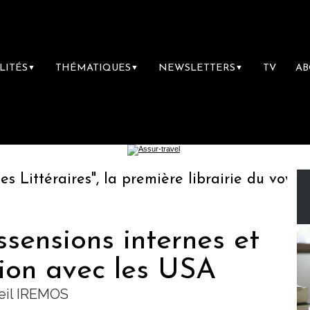
LITÉS
THÉMATIQUES
NEWSLETTERS
TV
A
▼
▼
▼
ttéraires", la première librairie du voyage
ssensions internes et
sion avec les USA
seil IREMOS