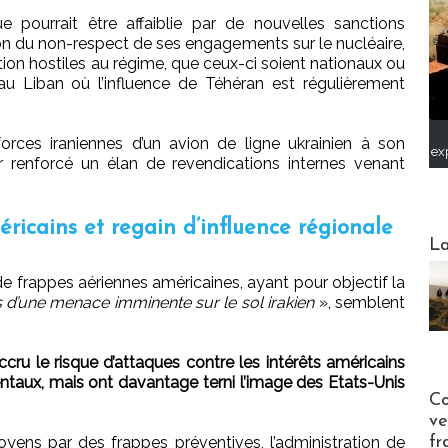
 pourrait être affaiblie par de nouvelles sanctions
n du non-respect de ses engagements sur le nucléaire,
on hostiles au régime, que ceux-ci soient nationaux ou
u Liban où l’influence de Téhéran est régulièrement
forces iraniennes d’un avion de ligne ukrainien à son
ex
 renforcé un élan de revendications internes venant
éricains et regain d’influence régionale
Webinai
La
 de frappes aériennes américaines, ayant pour objectif la
 d’une menace imminente sur le sol irakien
», semblent
ru le risque d’attaques contre les intérêts américains
taux, mais ont davantage terni l’image des Etats-Unis
Publi-n
Co
ve
fr
yens par des frappes préventives, l’administration de