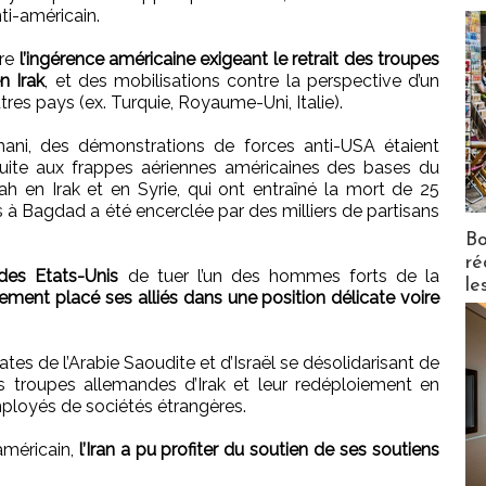
ti-américain.
re
l’ingérence américaine exigeant le retrait des troupes
n Irak
, et des mobilisations contre la perspective d’un
res pays (ex. Turquie, Royaume-Uni, Italie).
ani, des démonstrations de forces anti-USA étaient
uite aux frappes aériennes américaines des bases du
ah en Irak et en Syrie, qui ont entraîné la mort de 25
s à Bagdad a été encerclée par des milliers de partisans
Bo
ré
e des Etats-Unis
de tuer l’un des hommes forts de la
le
ment placé ses alliés dans une position délicate voire
tes de l’Arabie Saoudite et d’Israël se désolidarisant de
des troupes allemandes d’Irak et leur redéploiement en
mployés de sociétés étrangères.
américain,
l’Iran a pu profiter du soutien de ses soutiens