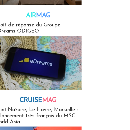
AIR
MAG
G
oit de réponse du Groupe
Dreams ODIGEO
CRUISE
MAG
MaG
int-Nazaire, Le Havre, Marseille :
 lancement très français du MSC
rld Asia