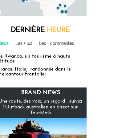
DERNIÈRE
HEURE
News
Les + lus
Les + commentés
e Rwanda, un tourisme à haute
ltitude
rance, Italie : randonnée dans le
ercantour frontalier
BRAND NEWS
Une route, des voix, un regard : suivez
l’Outback australien en direct sur
TourMaG