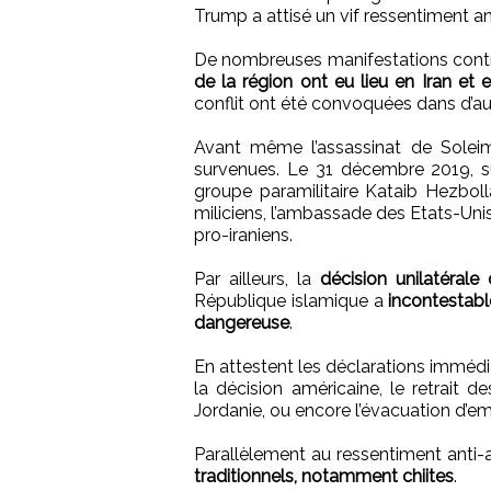
Trump a attisé un vif ressentiment an
De nombreuses manifestations cont
de la région ont eu lieu en Iran et e
conflit ont été convoquées dans d’aut
Avant même l’assassinat de Soleim
survenues. Le 31 décembre 2019, s
groupe paramilitaire Kataib Hezboll
miliciens, l’ambassade des Etats-Uni
pro-iraniens.
Par ailleurs, la
décision unilatéral
République islamique a
incontestable
dangereuse
.
En attestent les déclarations immédia
la décision américaine, le retrait 
Jordanie, ou encore l’évacuation d’e
Parallèlement au ressentiment anti-
traditionnels, notamment chiites
.