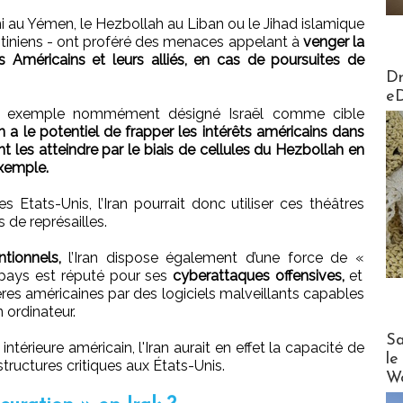
hi au Yémen, le Hezbollah au Liban ou le Jihad islamique
estiniens - ont proféré des menaces appelant à
venger la
 Américains et leurs alliés, en cas de poursuites de
AirMa
Dr
e
ar exemple nommément désigné Israël comme cible
ran a le potentiel de frapper les intérêts américains dans
t les atteindre par le biais de cellules du Hezbollah en
xemple.
 Etats-Unis, l’Iran pourrait donc utiliser ces théâtres
 de représailles.
tionnels,
l’Iran dispose également d’une force de «
 pays est réputé pour ses
cyberattaques offensives,
et
ières américaines par des logiciels malveillants capables
 ordinateur.
Cruise
Sa
térieure américain, l'Iran aurait en effet la capacité de
le
tructures critiques aux États-Unis.
Wo