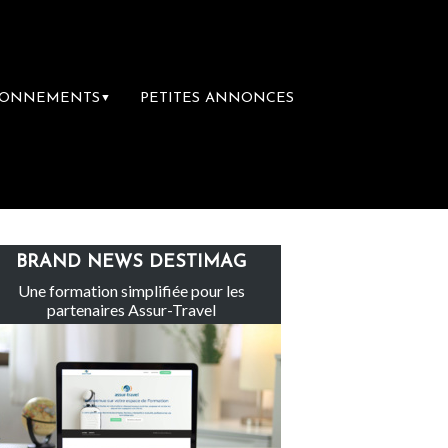
BONNEMENTS
PETITES ANNONCES
▼
Le groupe Sainte-Claire rachète Eden Tour
BRAND NEWS DESTIMAG
Une formation simplifiée pour les
partenaires Assur-Travel