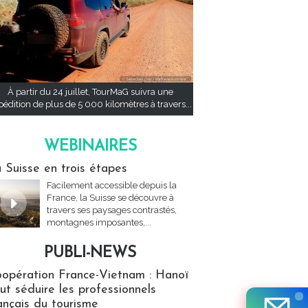
À partir du 24 juillet, TourMaG suivra une
pédition de plus de 5 000 kilomètres à travers...
WEBINAIRES
res
 Suisse en trois étapes
Facilement accessible depuis la
France, la Suisse se découvre à
travers ses paysages contrastés,
montagnes imposantes,...
PUBLI-NEWS
ews
opération France-Vietnam : Hanoï
ut séduire les professionnels
ançais du tourisme