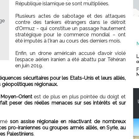
République islamique se sont multipliées.
Plusieurs actes de sabotage et des attaques
ge
contre des tankers étrangers dans le détroit
d’Ormuz - qui constitue un passage hautement
stratégique pour le commerce mondial – ont
été imputés à l’Iran au cours des derniers mois.
Enfin, un drone américain accusé d’avoir violé
L
l’espace aérien iranien a été abattu par Téhéran
a
en juin 2019.
F
M
uences sécuritaires pour les Etats-Unis et leurs alliés,
es géopolitiques régionaux.
u Moyen-Orient
est de plus en plus pointée du doigt et
fait peser des réelles menaces sur ses intérêts et sur
irmé
son assise régionale en réactivant de nombreux
s pro-iraniennes ou groupes armés alliés, en Syrie, au
res Palestiniens
.