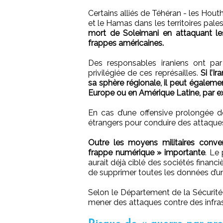
Certains alliés de Téhéran - les Hout
et le Hamas dans les territoires pal
mort de Soleimani en attaquant les
frappes américaines.
Des responsables iraniens ont p
privilégiée de ces représailles.
Si l’I
sa sphère régionale, il peut égalemen
Europe ou en Amérique Latine, par e
En cas d’une offensive prolongée des
étrangers pour conduire des attaques
Outre les moyens militaires conven
frappe numérique » importante
. Le
aurait déjà ciblé des sociétés financ
de supprimer toutes les données d’un
Selon le Département de la Sécurité in
mener des attaques contre des infras