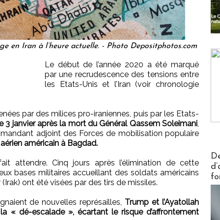
age en Iran à l’heure actuelle. - Photo Depositphotos.com
Le début de l’année 2020 a été marqué
par une recrudescence des tensions entre
les Etats-Unis et l’Iran (voir chronologie
nées par des milices pro-iraniennes, puis par les Etats-
le 3 janvier après la mort du Général Qassem Soleimani
,
andant adjoint des Forces de mobilisation populaire
 aérien américain à Bagdad.
Actus V
De
ait attendre. Cinq jours après l’élimination de cette
d’
deux bases militaires accueillant des soldats américains
fo
(Irak) ont été visées par des tirs de missiles.
naient de nouvelles représailles,
Trump et l’Ayatollah
la « dé-escalade », écartant le risque d’affrontement