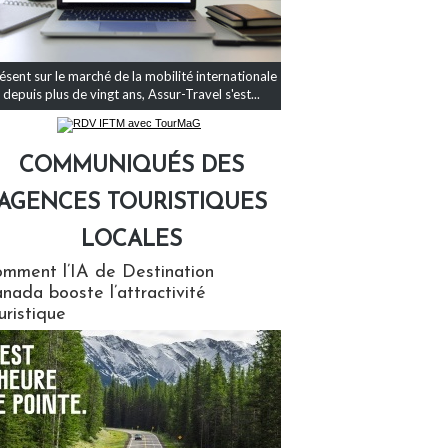
ésent sur le marché de la mobilité internationale
depuis plus de vingt ans, Assur-Travel s'est...
COMMUNIQUÉS DES
AGENCES TOURISTIQUES
LOCALES
qués des agences touristiques locales
mment l’IA de Destination
nada booste l’attractivité
uristique