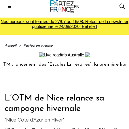
☰
Nos bureaux sont fermés du 27/07 au 16/08. Retour de la newsletter
quotidienne le 24/08/2026. Bel été !
Accueil
>
Partez en France
lancement des "Escales Littéraires", la première librairie 
L’OTM de Nice relance sa
campagne hivernale
"Nice Côte d'Azur en Hiver"