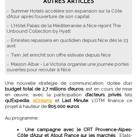
AUTRES ARTICLES
Summer Hotels accélère son expansion sur la Côte
d’Azur après l’ouverture de son capital
L'Hôtel Palais de la Méditerranée à Nice rejoint The
Unbound Collection by Hyatt
Emirates repassera en quotidien depuis Nice dès le 23
avril
Twin Jet enrichit son offre estivale depuis Nice
Maison Albar - Le Victoria organise une journée portes
ouvertes pour recruter à Nice
Une nouvelle stratégie de communication, dotée d’un
budget total de 2,7 millions d’euros
, est en cours de mise
en œuvre, avec la participation
d’acteurs privés
tels
qu’Expedia
,
eDreams
et
Last Minute
. L’OTM finance ce
projet à hauteur de
805 000 euros
.
Au programme :
Une campagne avec le CRT Provence-Alpes-
Côte d’Azur et Atout France sur les marchés
: Etats-