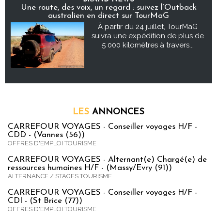
Une route, des voix, un regard : suivez l’Outback
australien en direct sur TourMaG
À partir du 24 juillet, TourMaG
suivra une expédition de plus de
5 000 kilomètres à travers...
LES
ANNONCES
CARREFOUR VOYAGES - Conseiller voyages H/F -
CDD - (Vannes (56))
OFFRES D'EMPLOI TOURISME
CARREFOUR VOYAGES - Alternant(e) Chargé(e) de
ressources humaines H/F - (Massy/Evry (91))
ALTERNANCE / STAGES TOURISME
CARREFOUR VOYAGES - Conseiller voyages H/F -
CDI - (St Brice (77))
OFFRES D'EMPLOI TOURISME