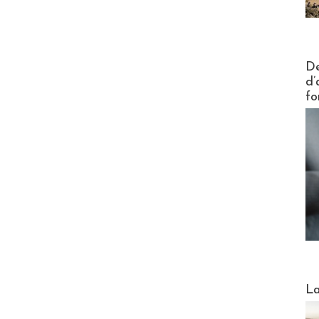
Actus V
De
d’
fo
Webinai
La