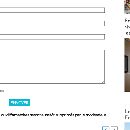
Bo
ré
le
res
Distribu
Le
x ou diffamatoires seront aussitôt supprimés par le modérateur.
Ed
<
>