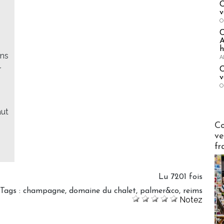
C
v
O
A
h
ons
A
r
C
v
O
aut
Publi-n
Co
ve
fr
Lu 7201 fois
Tags
:
champagne
,
domaine du chalet
,
palmer&co
,
reims
Notez