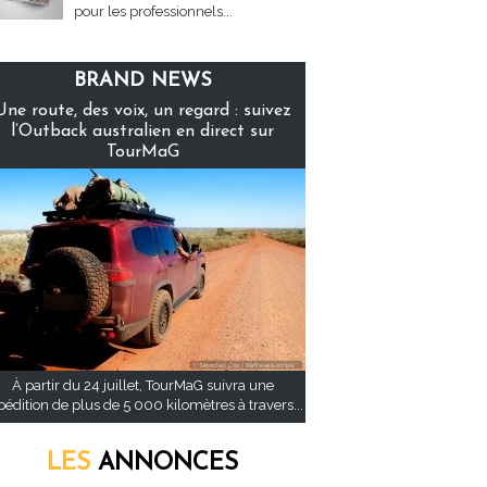
pour les professionnels...
BRAND NEWS
Une route, des voix, un regard : suivez
l’Outback australien en direct sur
TourMaG
À partir du 24 juillet, TourMaG suivra une
pédition de plus de 5 000 kilomètres à travers...
LES
ANNONCES