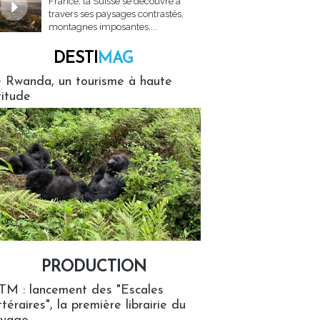
France, la Suisse se découvre à
travers ses paysages contrastés,
montagnes imposantes,...
DESTI
MAG
MAG
 Rwanda, un tourisme à haute
titude
PRODUCTION
ion
TM : lancement des "Escales
ttéraires", la première librairie du