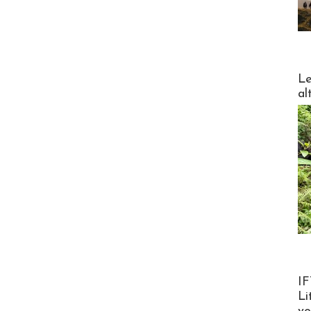
DESTI
Le
al
Product
IF
Li