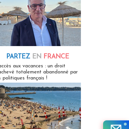
PARTEZ
EN
FRANCE
 en France
accès aux vacances : un droit
achevé totalement abandonné par
s politiques français !