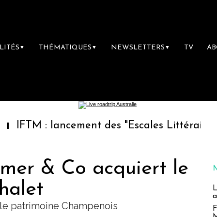
LITÉS
THÉMATIQUES
NEWSLETTERS
TV
A
▼
▼
▼
: lancement des "Escales Littéraires", la pre
mer & Co acquiert le
halet
L
a
 le patrimoine Champenois
F
M