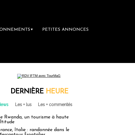
BONNEMENTS
PETITES ANNONCES
▼
mière librairie du voyage
Le groupe Sainte
DERNIÈRE
HEURE
News
Les + lus
Les + commentés
e Rwanda, un tourisme à haute
ltitude
rance, Italie : randonnée dans le
ercantour frontalier