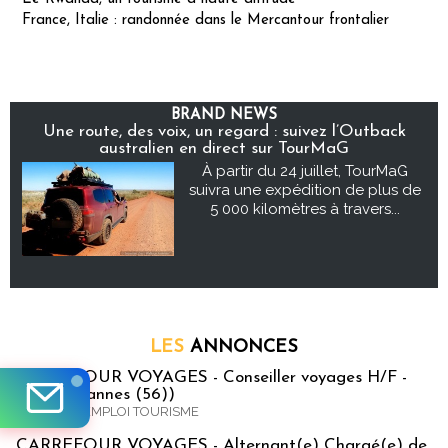
France, Italie : randonnée dans le Mercantour frontalier
BRAND NEWS
Une route, des voix, un regard : suivez l’Outback
australien en direct sur TourMaG
À partir du 24 juillet, TourMaG
suivra une expédition de plus de
5 000 kilomètres à travers...
LES
ANNONCES
CARREFOUR VOYAGES - Conseiller voyages H/F -
CDD - (Vannes (56))
OFFRES D'EMPLOI TOURISME
CARREFOUR VOYAGES - Alternant(e) Chargé(e) de