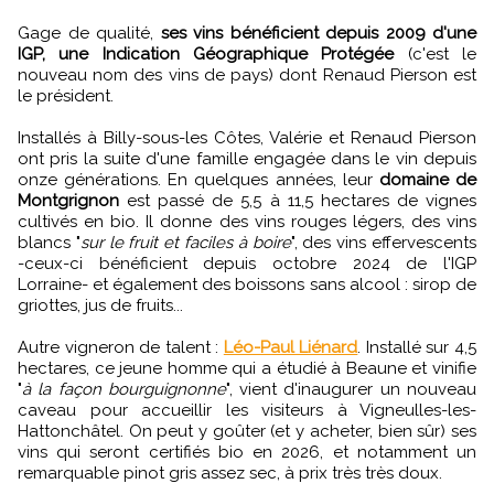
Gage de qualité,
ses vins bénéficient depuis 2009 d'une
IGP, une Indication Géographique Protégée
(c'est le
nouveau nom des vins de pays) dont Renaud Pierson est
le président.
Installés à Billy-sous-les Côtes, Valérie et Renaud Pierson
ont pris la suite d'une famille engagée dans le vin depuis
onze générations. En quelques années, leur
domaine de
Montgrignon
est passé de 5,5 à 11,5 hectares de vignes
cultivés en bio. Il donne des vins rouges légers, des vins
blancs "
sur le fruit et faciles à boire
", des vins effervescents
-ceux-ci bénéficient depuis octobre 2024 de l'IGP
Lorraine- et également des boissons sans alcool : sirop de
griottes, jus de fruits...
Autre vigneron de talent :
Léo-Paul Liénard
. Installé sur 4,5
hectares, ce jeune homme qui a étudié à Beaune et vinifie
"
à la façon bourguignonne
", vient d'inaugurer un nouveau
caveau pour accueillir les visiteurs à Vigneulles-les-
Hattonchâtel. On peut y goûter (et y acheter, bien sûr) ses
vins qui seront certifiés bio en 2026, et notamment un
remarquable pinot gris assez sec, à prix très très doux.