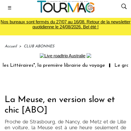
☰
Nos bureaux sont fermés du 27/07 au 16/08. Retour de la newsletter
quotidienne le 24/08/2026. Bel été !
Accueil
>
CLUB ABONNES
mière librairie du voyage
Le groupe Sainte-Claire rach
La Meuse, en version slow et
chic [ABO]
Proche de Strasbourg, de Nancy, de Metz et de Lille
en voiture, la Meuse est à une heure seulement de