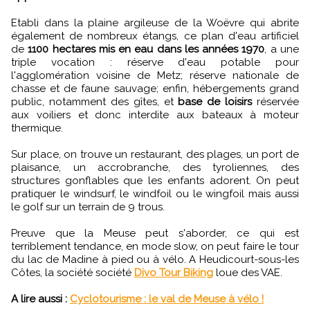
Etabli dans la plaine argileuse de la Woëvre qui abrite
également de nombreux étangs, ce plan d'eau artificiel
de
1100 hectares mis en eau dans les années 1970
, a une
triple vocation : réserve d'eau potable pour
l'agglomération voisine de Metz; réserve nationale de
chasse et de faune sauvage; enfin, hébergements grand
public, notamment des gîtes, et
base de loisirs
réservée
aux voiliers et donc interdite aux bateaux à moteur
thermique.
Sur place, on trouve un restaurant, des plages, un port de
plaisance, un accrobranche, des tyroliennes, des
structures gonflables que les enfants adorent. On peut
pratiquer le windsurf, le windfoil ou le wingfoil mais aussi
le golf sur un terrain de 9 trous.
Preuve que la Meuse peut s'aborder, ce qui est
terriblement tendance, en mode slow, on peut faire le tour
du lac de Madine à pied ou à vélo. A Heudicourt-sous-les
Côtes, la société société
Divo Tour Biking
loue des VAE.
A lire aussi :
Cyclotourisme : le val de Meuse à vélo !