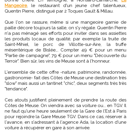
bonne chère. En témoigne, à Nonsard-Lamarche,
La
Mangeoire
, le restaurant d'un jeune chef talentueux,
Quentin Pierre, distingué par 2 Toques Gault & Millau.
Que l'on se rassure, même si une mangeoire garnie de
paille décore toujours la salle, on s'y régale. Quentin Pierre
n'a pas ménagé ses efforts pour inviter dans ses assiettes
les produits locaux de qualité, par exemple la truite de
Saint-Mihiel, le porc de Villotte-sur-Aire, la truffe
mésentérique de Bislée…. Compter 49 € pour un menu
"Partie de campagne", 79 € pour un menu "Découverte du
Terroir". Bien sûr, les vins de Meuse sont à l'honneur.
L'ensemble de cette offre -nature, patrimoine, randonnée,
gastronomie- fait des Côtes de Meuse une destination très
"slow" mais aussi un tantinet "chic", deux segments très très
"tendance".
Ces atouts justifient pleinement de prendre la route des
Côtes de Meuse. On viendra avec sa voiture ou... en TGV. Il
ne faut qu'une heure seulement de la Gare de l'Est à Paris
pour rejoindre la Gare Meuse TGV. Dans ce cas, réserver à
l'avance, en s'adressant à l'agence Ada, la location d'une
voiture à récupérer en gare à son arrivée.