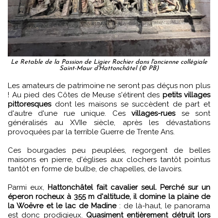
Le Retable de la Passion de Ligier Rochier dans l'ancienne collégiale
Saint-Maur d'Hattonchâtel (© PB)
Les amateurs de patrimoine ne seront pas déçus non plus
! Au pied des Côtes de Meuse s'étirent des
petits villages
pittoresques
dont les maisons se succèdent de part et
d'autre d'une rue unique. Ces
villages-rues
se sont
généralisés au XVIIe siècle, après les dévastations
provoquées par la terrible Guerre de Trente Ans.
Ces bourgades peu peuplées, regorgent de belles
maisons en pierre, d'églises aux clochers tantôt pointus
tantôt en forme de bulbe, de chapelles, de lavoirs.
Parmi eux,
Hattonchâtel fait cavalier seul. Perché sur un
éperon rocheux à 355 m d'altitude, il domine la plaine de
la Woëvre et le lac de Madine
: de là-haut, le panorama
est donc prodigieux.
Quasiment entièrement détruit lors