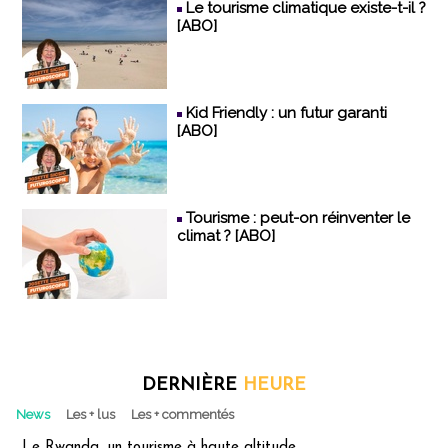
Le tourisme climatique existe-t-il ?
[ABO]
Kid Friendly : un futur garanti
[ABO]
Tourisme : peut-on réinventer le
climat ? [ABO]
DERNIÈRE
HEURE
News
Les + lus
Les + commentés
Le Rwanda, un tourisme à haute altitude