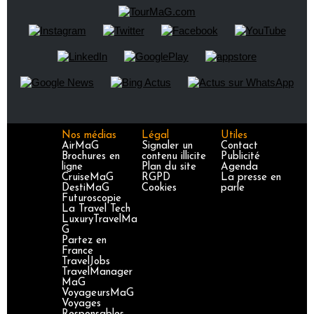
Nos médias
Légal
Utiles
AirMaG
Signaler un
Contact
Brochures en
contenu illicite
Publicité
ligne
Plan du site
Agenda
CruiseMaG
RGPD
La presse en
DestiMaG
Cookies
parle
Futuroscopie
La Travel Tech
LuxuryTravelMa
G
Partez en
France
TravelJobs
TravelManager
MaG
VoyageursMaG
Voyages