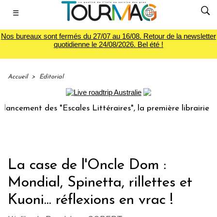
☰
Nos bureaux sont fermés du 27/07 au 16/08. Retour de la newsletter
quotidienne le 24/08/2026. Bel été !
Accueil
>
Editorial
ent des "Escales Littéraires", la première librairie du voya
La case de l'Oncle Dom :
Mondial, Spinetta, rillettes et
Kuoni... réflexions en vrac !