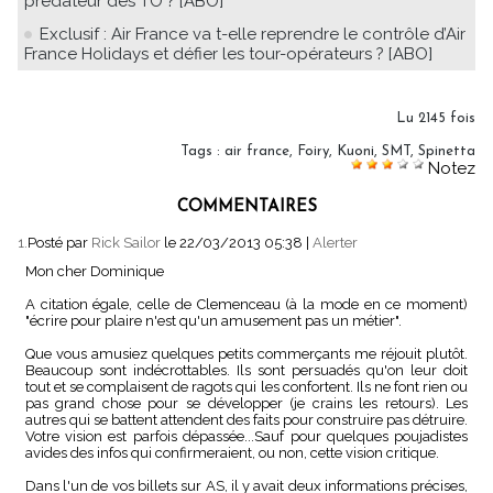
prédateur des TO ? [ABO]
Exclusif : Air France va t-elle reprendre le contrôle d’Air
France Holidays et défier les tour-opérateurs ? [ABO]
Lu 2145 fois
Tags
:
air france
,
Foiry
,
Kuoni
,
SMT
,
Spinetta
Notez
COMMENTAIRES
1.
Posté par
Rick Sailor
le 22/03/2013 05:38
|
Alerter
Mon cher Dominique
A citation égale, celle de Clemenceau (à la mode en ce moment)
"écrire pour plaire n'est qu'un amusement pas un métier".
Que vous amusiez quelques petits commerçants me réjouit plutôt.
Beaucoup sont indécrottables. Ils sont persuadés qu'on leur doit
tout et se complaisent de ragots qui les confortent. Ils ne font rien ou
pas grand chose pour se développer (je crains les retours). Les
autres qui se battent attendent des faits pour construire pas détruire.
Votre vision est parfois dépassée...Sauf pour quelques poujadistes
avides des infos qui confirmeraient, ou non, cette vision critique.
Dans l'un de vos billets sur AS, il y avait deux informations précises,