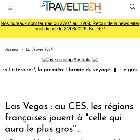
☰
Nos bureaux sont fermés du 27/07 au 16/08. Retour de la newsletter
quotidienne le 24/08/2026. Bel été !
Accueil
>
La Travel Tech
éraires", la première librairie du voyage
Le groupe Sain
Las Vegas : au CES, les régions
françaises jouent à "celle qui
aura le plus gros"...