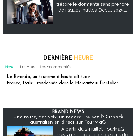
trésorerie dormante sans prendre
de risques inutiles. Début 2025,...
DERNIÈRE
HEURE
News
Les + lus
Les + commentés
Le Rwanda, un tourisme à haute altitude
France, Italie : randonnée dans le Mercantour frontalier
BRAND NEWS
Une route, des voix, un regard : suivez l’Outback
australien en direct sur TourMaG
À partir du 24 juillet, TourMaG
suivra une expédition de plus de