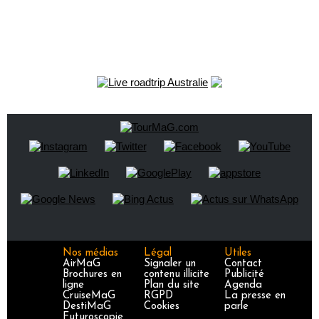
Nos médias
Légal
Utiles
AirMaG
Signaler un
Contact
Brochures en
contenu illicite
Publicité
ligne
Plan du site
Agenda
CruiseMaG
RGPD
La presse en
DestiMaG
Cookies
parle
Futuroscopie