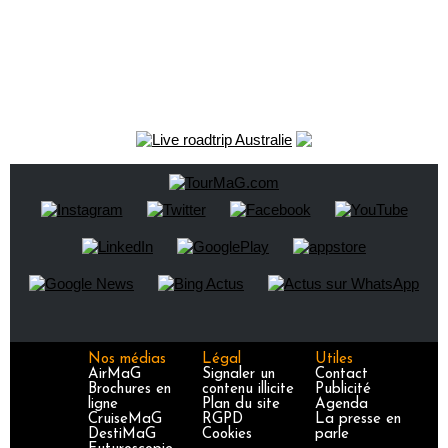
Nos médias
Légal
Utiles
AirMaG
Signaler un
Contact
Brochures en
contenu illicite
Publicité
ligne
Plan du site
Agenda
CruiseMaG
RGPD
La presse en
DestiMaG
Cookies
parle