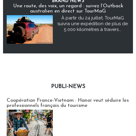
BRAND NEWS
Une route, des voix, un regard : suivez l’Outback
australien en direct sur TourMaG
À partir du 24 juillet, TourMaG
suivra une expédition de plus de
5 000 kilomètres à travers...
PUBLI-NEWS
Publi-news
Coopération France-Vietnam : Hanoï veut séduire les
professionnels français du tourisme