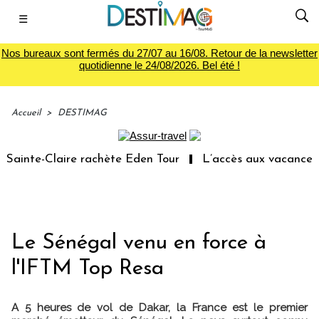
☰
Nos bureaux sont fermés du 27/07 au 16/08. Retour de la newsletter
quotidienne le 24/08/2026. Bel été !
Accueil
>
DESTIMAG
ainte-Claire rachète Eden Tour
L’accès aux vacances : 
Le Sénégal venu en force à
l'IFTM Top Resa
A 5 heures de vol de Dakar, la France est le premier