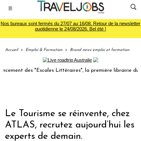
☰
Nos bureaux sont fermés du 27/07 au 16/08. Retour de la newsletter
quotidienne le 24/08/2026. Bel été !
Accueil
>
Emploi & Formation
>
Brand news emploi et formation
t des "Escales Littéraires", la première librairie du voyage
Le Tourisme se réinvente, chez
ATLAS, recrutez aujourd’hui les
experts de demain.