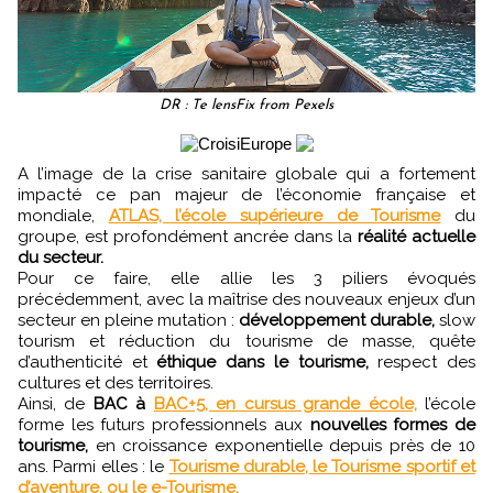
DR : Te lensFix from Pexels
A l’image de la crise sanitaire globale qui a fortement
impacté ce pan majeur de l’économie française et
mondiale,
ATLAS, l’école supérieure de Tourisme
du
groupe, est profondément ancrée dans la
réalité actuelle
du secteur.
Pour ce faire, elle allie les 3 piliers évoqués
précédemment, avec la maîtrise des nouveaux enjeux d’un
secteur en pleine mutation :
développement durable,
slow
tourism et réduction du tourisme de masse, quête
d’authenticité et
éthique dans le tourisme,
respect des
cultures et des territoires.
Ainsi, de
BAC à
BAC+5, en cursus grande école,
l’école
forme les futurs professionnels aux
nouvelles formes de
tourisme,
en croissance exponentielle depuis près de 10
ans. Parmi elles : le
Tourisme durable, le Tourisme sportif et
d’aventure, ou le e-Tourisme.