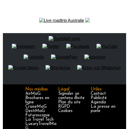
Nos médias
Légal
Utiles
AirMaG
Signaler un
Contact
Brochures en
contenu illicite
Publicité
ligne
Plan du site
Agenda
CruiseMaG
RGPD
La presse en
DestiMaG
Cookies
parle
Futuroscopie
La Travel Tech
LuxuryTravelMa
G