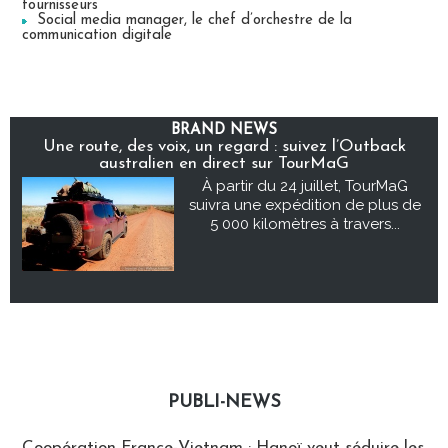
fournisseurs
Social media manager, le chef d’orchestre de la
communication digitale
BRAND NEWS
Une route, des voix, un regard : suivez l’Outback
australien en direct sur TourMaG
À partir du 24 juillet, TourMaG
suivra une expédition de plus de
5 000 kilomètres à travers...
PUBLI-NEWS
Publi-news
Coopération France-Vietnam : Hanoï veut séduire les