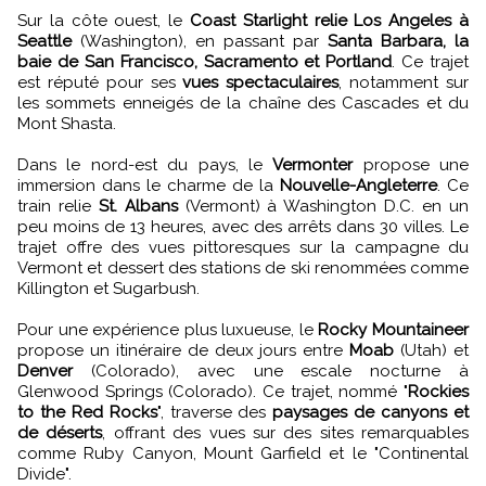
Sur la côte ouest, le
Coast Starlight relie Los Angeles à
Seattle
(Washington), en passant par
Santa Barbara, la
baie de San Francisco, Sacramento et Portland
. Ce trajet
est réputé pour ses
vues spectaculaires
, notamment sur
les sommets enneigés de la chaîne des Cascades et du
Mont Shasta.
Dans le nord-est du pays, le
Vermonter
propose une
immersion dans le charme de la
Nouvelle-Angleterre
. Ce
train relie
St. Albans
(Vermont) à Washington D.C. en un
peu moins de 13 heures, avec des arrêts dans 30 villes. Le
trajet offre des vues pittoresques sur la campagne du
Vermont et dessert des stations de ski renommées comme
Killington et Sugarbush.
Pour une expérience plus luxueuse, le
Rocky Mountaineer
propose un itinéraire de deux jours entre
Moab
(Utah) et
Denver
(Colorado), avec une escale nocturne à
Glenwood Springs (Colorado). Ce trajet, nommé "
Rockies
to the Red Rocks
", traverse des
paysages de canyons et
de déserts
, offrant des vues sur des sites remarquables
comme Ruby Canyon, Mount Garfield et le "Continental
Divide".