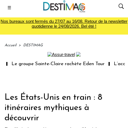
☰
Nos bureaux sont fermés du 27/07 au 16/08. Retour de la newsletter
quotidienne le 24/08/2026. Bel été !
Accueil
>
DESTIMAG
Le groupe Sainte-Claire rachète Eden Tour
L’accès a
Les États-Unis en train : 8
itinéraires mythiques à
découvrir