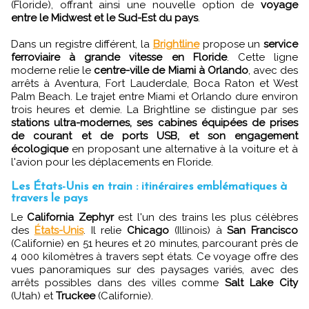
(Floride), offrant ainsi une nouvelle option de
voyage
entre le Midwest et le Sud-Est du pays
.
Dans un registre différent, la
Brightline
propose un
service
ferroviaire à grande vitesse en Floride
. Cette ligne
moderne relie le
centre-ville de Miami à Orlando
, avec des
arrêts à Aventura, Fort Lauderdale, Boca Raton et West
Palm Beach. Le trajet entre Miami et Orlando dure environ
trois heures et demie. La Brightline se distingue par ses
stations ultra-modernes, ses cabines équipées de prises
de courant et de ports USB, et son engagement
écologique
en proposant une alternative à la voiture et à
l'avion pour les déplacements en Floride.
Les États-Unis en train : itinéraires emblématiques à
travers le pays
Le
California Zephyr
est l'un des trains les plus célèbres
des
États-Unis
. Il relie
Chicago
(Illinois) à
San Francisco
(Californie) en 51 heures et 20 minutes, parcourant près de
4 000 kilomètres à travers sept états. Ce voyage offre des
vues panoramiques sur des paysages variés, avec des
arrêts possibles dans des villes comme
Salt Lake City
(Utah) et
Truckee
(Californie).