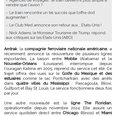
Agences de voyages : le train devient-il plus simple à
vendre que l'avion ?
Le train rencontre un tel succès que l’offre doit
augmenter !
Le Club Med annonce son retour aux... États-Unis !
Nick Adams, le Monsieur Tourisme de Trump, répond
aux critiques sur les États-Unis [ABO]
Amtrak
, la
compagnie ferroviaire nationale américaine
, a
récemment annoncé la réouverture de plusieurs lignes
importantes. La liaison entre
Mobile
(Alabama) et la
Nouvelle-Orléans
(Louisiane), interrompue depuis
l'ouragan Katrina en 2005, reprend du service cet été. Ce
trajet offrira des vues sur le
Golfe du Mexique et des
estuaires
comme le lac Pontchartrain, avec des arrêts
dans
quatre villes du Mississippi
: Pascagoula, Biloxi,
Gulfport et Bay St. Louis. Le service fonctionnera deux fois
par jour.
Une autre nouveauté est la
ligne The Floridian
,
opérationnelle depuis novembre 2024. Elle assure un
service quotidien direct entre
Chicago
(Illinois) et
Miami