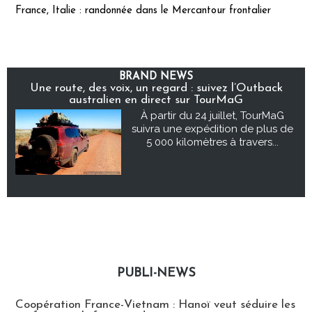
France, Italie : randonnée dans le Mercantour frontalier
BRAND NEWS
Une route, des voix, un regard : suivez l’Outback
australien en direct sur TourMaG
À partir du 24 juillet, TourMaG
suivra une expédition de plus de
5 000 kilomètres à travers...
PUBLI-NEWS
Publi-news
Coopération France-Vietnam : Hanoï veut séduire les