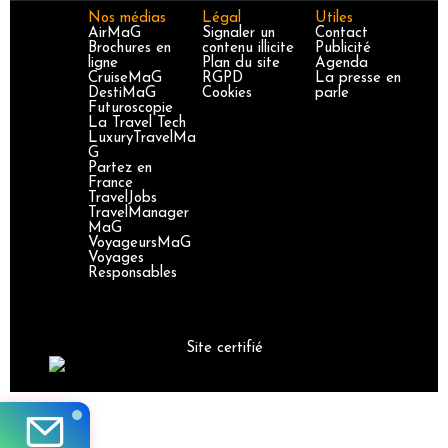
Nos médias
Légal
Utiles
AirMaG
Signaler un
Contact
Brochures en
contenu illicite
Publicité
ligne
Plan du site
Agenda
CruiseMaG
RGPD
La presse en
DestiMaG
Cookies
parle
Futuroscopie
La Travel Tech
LuxuryTravelMa
G
Partez en
France
TravelJobs
TravelManager
MaG
VoyageursMaG
Voyages
Responsables
Site certifié