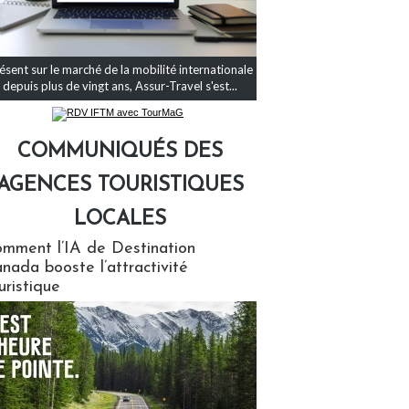
ésent sur le marché de la mobilité internationale
depuis plus de vingt ans, Assur-Travel s'est...
COMMUNIQUÉS DES
AGENCES TOURISTIQUES
LOCALES
qués des agences touristiques locales
mment l’IA de Destination
nada booste l’attractivité
uristique