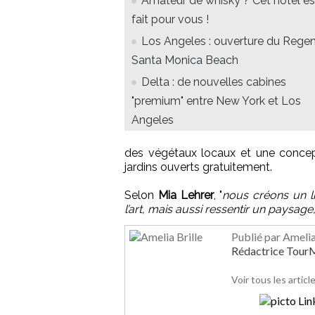
Amateur de whisky ? Cet hôtel es
fait pour vous !
Los Angeles : ouverture du Rege
Santa Monica Beach
Delta : de nouvelles cabines
"premium" entre New York et Los
Angeles
des végétaux locaux et une concept
jardins ouverts gratuitement.
Selon
Mia Lehrer
, "
nous créons un li
l’art, mais aussi ressentir un paysage
Publié par Amelia
Rédactrice Tou
Voir tous les articl