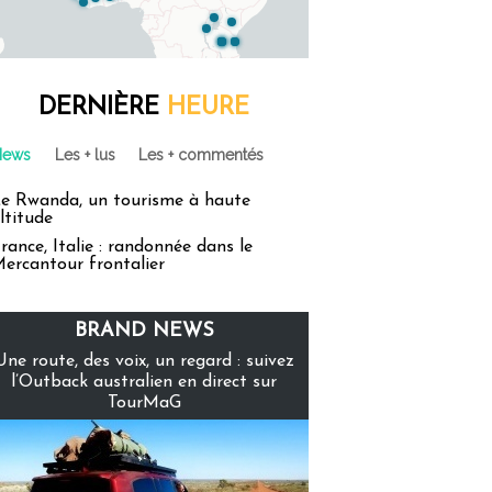
DERNIÈRE
HEURE
News
Les + lus
Les + commentés
e Rwanda, un tourisme à haute
ltitude
rance, Italie : randonnée dans le
ercantour frontalier
BRAND NEWS
Une route, des voix, un regard : suivez
l’Outback australien en direct sur
TourMaG