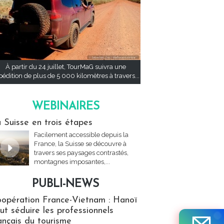
À partir du 24 juillet, TourMaG suivra une
pédition de plus de 5 000 kilomètres à travers...
WEBINAIRES
res
 Suisse en trois étapes
Facilement accessible depuis la
France, la Suisse se découvre à
travers ses paysages contrastés,
montagnes imposantes,...
PUBLI-NEWS
ews
opération France-Vietnam : Hanoï
ut séduire les professionnels
ançais du tourisme