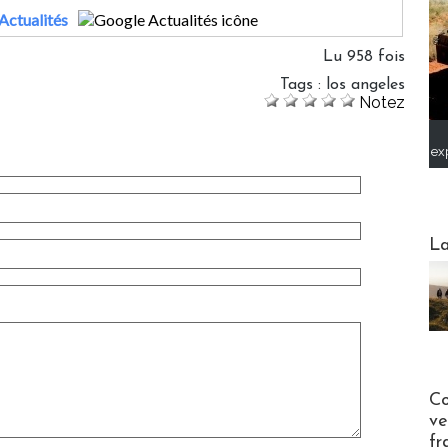
Actualités
Lu 958 fois
Tags
:
los angeles
Notez
ex
Webinai
La
Publi-n
Co
ve
fr