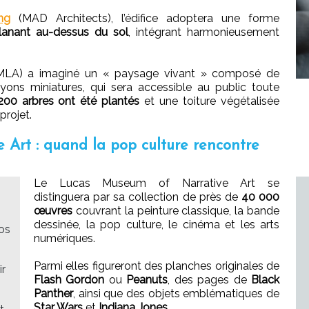
ng
(MAD Architects), l’édifice adoptera une forme
lanant au-dessus du sol
, intégrant harmonieusement
MLA) a imaginé un « paysage vivant » composé de
anyons miniatures, qui sera accessible au public toute
200 arbres ont été plantés
et une toiture végétalisée
projet.
 Art : quand la pop culture rencontre
Le Lucas Museum of Narrative Art se
distinguera par sa collection de près de
40 000
œuvres
couvrant la peinture classique, la bande
dessinée, la pop culture, le cinéma et les arts
Los
numériques.
Parmi elles figureront des planches originales de
ir
Flash Gordon
ou
Peanuts
, des pages de
Black
Panther
, ainsi que des objets emblématiques de
Star Wars
et
Indiana Jones
.