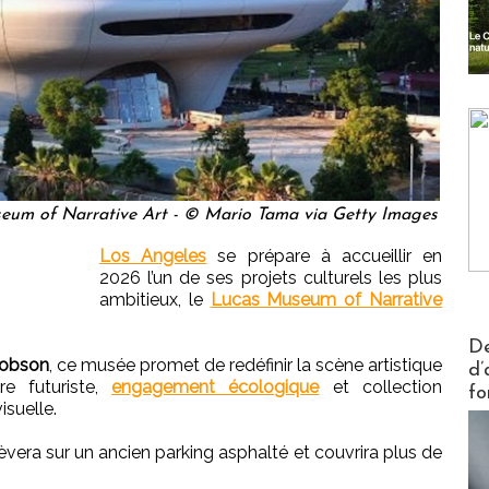
seum of Narrative Art - © Mario Tama via Getty Images
Los Angeles
se prépare à accueillir en
2026 l’un de ses projets culturels les plus
ambitieux, le
Lucas Museum of Narrative
Actus V
De
Hobson
, ce musée promet de redéfinir la scène artistique
d’
re futuriste,
engagement écologique
et collection
fo
isuelle.
lèvera sur un ancien parking asphalté et couvrira plus de