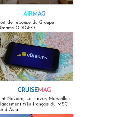
AIR
MAG
G
oit de réponse du Groupe
Dreams ODIGEO
CRUISE
MAG
MaG
int-Nazaire, Le Havre, Marseille :
 lancement très français du MSC
rld Asia