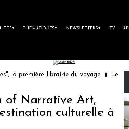
LITÉS
THÉMATIQUES
NEWSLETTERS
TV
A
▼
▼
▼
 la première librairie du voyage
Le groupe
of Narrative Art,
stination culturelle à