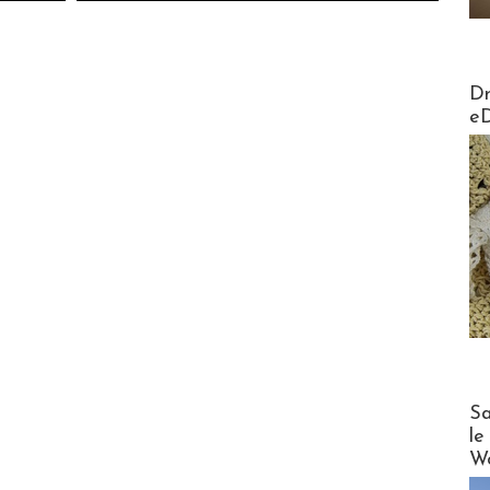
AirMa
Dr
e
Cruise
Sa
le
Wo