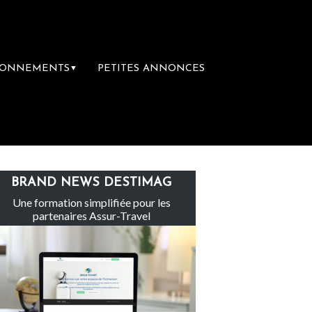
BONNEMENTS
PETITES ANNONCES
▼
 Sainte-Claire rachète Eden Tour
L’accès 
BRAND NEWS DESTIMAG
Une formation simplifiée pour les
partenaires Assur-Travel