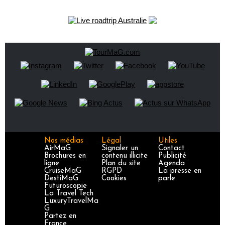
Nos médias
Légal
Utiles
AirMaG
Signaler un
Contact
Brochures en
contenu illicite
Publicité
ligne
Plan du site
Agenda
CruiseMaG
RGPD
La presse en
DestiMaG
Cookies
parle
Futuroscopie
La Travel Tech
LuxuryTravelMa
G
Partez en
France