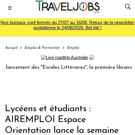
☰
Nos bureaux sont fermés du 27/07 au 16/08. Retour de la newsletter
quotidienne le 24/08/2026. Bel été !
Accueil
>
Emploi & Formation
>
Emploi
cement des "Escales Littéraires", la première librairie du v
Lycéens et étudiants :
AIREMPLOI Espace
Orientation lance la semaine