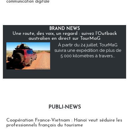
communication digitale
BRAND NEWS
Une route, des voix, un regard : suivez l’Outback
australien en direct sur TourMaG
À partir du 24 juillet, TourMaG
suivra une expédition de plus de
5 000 kilomètres à travers...
PUBLI-NEWS
Publi-news
Coopération France-Vietnam : Hanoï veut séduire les
professionnels français du tourisme