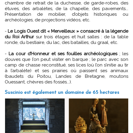
chambre de retrait de la duchesse, de garde-robes, des
étuves, des arbalètes, de la chapelle, des pavements...
Présentation de mobilier, d’objets historiques ou
archéologies, de projections vidéos, etc.
-
Le Logis Ouest dit « Merveilleux » consacré à la légende
du Roi Arthur
sur trois étages et huit salles : de la table
ronde, du bestiaire, du lac, des batailles, du graal, etc.
-
La cour d’Honneur et ses fouilles archéologiques
; les
douves que l’on peut visiter en barque ; le parc avec son
camp de chasse reconstitué, ses lices (où l’on s’initie au tir
à l’arbalète) et ses prairies où paissent ses animaux
(baudets du Poitou, Landes de Bretagne, moutons
Ouessant, chèvres des fossés...).
Suscinio est également un domaine de 65 hectares