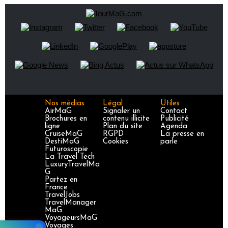
Nos médias
Légal
Utiles
AirMaG
Signaler un
Contact
Brochures en
contenu illicite
Publicité
ligne
Plan du site
Agenda
CruiseMaG
RGPD
La presse en
DestiMaG
Cookies
parle
Futuroscopie
La Travel Tech
LuxuryTravelMa
G
Partez en
France
TravelJobs
TravelManager
MaG
VoyageursMaG
Voyages