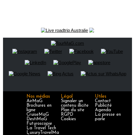
Nos médias
Légal
Utiles
AirMaG
Signaler un
Contact
Brochures en
contenu illicite
Publicité
ligne
Plan du site
Agenda
CruiseMaG
RGPD
La presse en
DestiMaG
Cookies
parle
Futuroscopie
La Travel Tech
LuxuryTravelMa