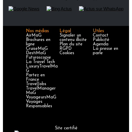
Nos médias
Légal
Utiles
AirMaG
Signaler un
Contact
Brochures en
contenu illicite
Publicité
ligne
Plan du site
Agenda
CruiseMaG
RGPD
La presse en
DestiMaG
Cookies
parle
Futuroscopie
La Travel Tech
LuxuryTravelMa
G
Partez en
France
TravelJobs
TravelManager
MaG
VoyageursMaG
Voyages
Responsables
Site certifié