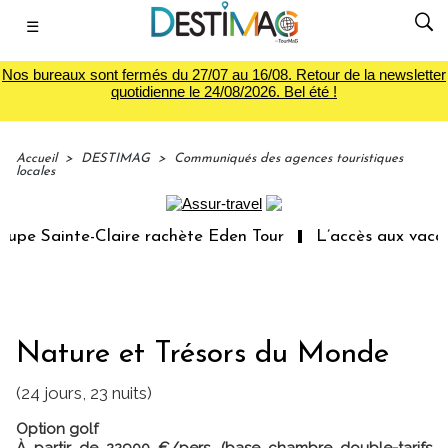
☰
Nos bureaux sont fermés du 27/07 au 16/08. Retour de la newsletter
quotidienne le 24/08/2026. Bel été !
Accueil
>
DESTIMAG
>
Communiqués des agences touristiques
locales
pe Sainte-Claire rachète Eden Tour
L’accès aux vacances
Nature et Trésors du Monde
(24 jours, 23 nuits)
Option golf
À partir de 22900 €/pers. (base chambre double-tarifs