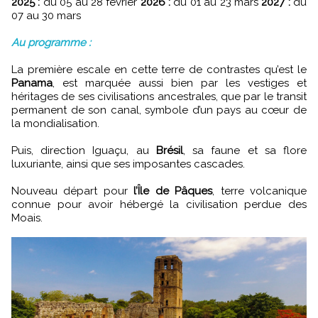
2025 :
du 05 au 28 février
2026 :
du 01 au 23 mars
2027 :
du
07 au 30 mars
Au programme :
La première escale en cette terre de contrastes qu’est le
Panama
, est marquée aussi bien par les vestiges et
héritages de ses civilisations ancestrales, que par le transit
permanent de son canal, symbole d’un pays au cœur de
la mondialisation.
Puis, direction Iguaçu, au
Brésil
, sa faune et sa flore
luxuriante, ainsi que ses imposantes cascades.
Nouveau départ pour
l’Île de Pâques
, terre volcanique
connue pour avoir hébergé la civilisation perdue des
Moais.