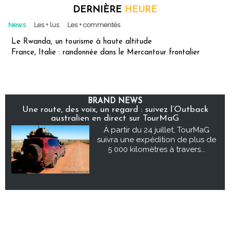
DERNIÈRE
HEURE
News
Les + lus
Les + commentés
Le Rwanda, un tourisme à haute altitude
France, Italie : randonnée dans le Mercantour frontalier
BRAND NEWS
Une route, des voix, un regard : suivez l’Outback
australien en direct sur TourMaG
À partir du 24 juillet, TourMaG
suivra une expédition de plus de
5 000 kilomètres à travers...