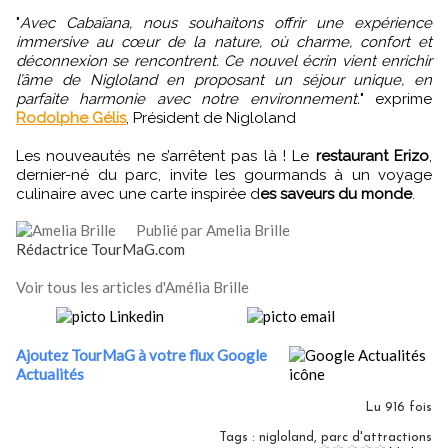
"
Avec Cabaïana, nous souhaitons offrir une expérience
immersive au cœur de la nature, où charme, confort et
déconnexion se rencontrent. Ce nouvel écrin vient enrichir
l’âme de Nigloland en proposant un séjour unique, en
parfaite harmonie avec notre environnement.
" exprime
Rodolphe Gélis
, Président de Nigloland
Les nouveautés ne s’arrêtent pas là ! Le
restaurant Erizo
,
dernier-né du parc, invite les gourmands à un voyage
culinaire avec une carte inspirée d
es saveurs du monde
.
Publié par Amelia Brille
Rédactrice TourMaG.com
Voir tous les articles d'Amélia Brille
Ajoutez TourMaG à votre flux Google
Actualités
Lu 916 fois
Tags
:
nigloland
,
parc d'attractions