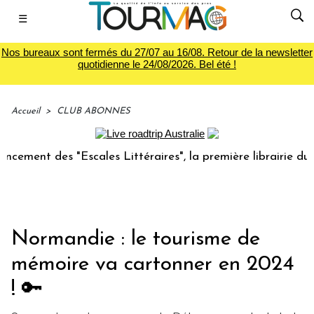
☰
Nos bureaux sont fermés du 27/07 au 16/08. Retour de la newsletter
quotidienne le 24/08/2026. Bel été !
Accueil
>
CLUB ABONNES
 des "Escales Littéraires", la première librairie du voyage
Normandie : le tourisme de
mémoire va cartonner en 2024
! 🔑