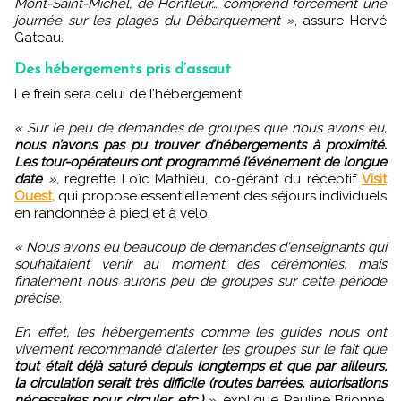
Mont-Saint-Michel, de Honfleur… comprend forcément une
journée sur les plages du Débarquement »
, assure Hervé
Gateau.
Des hébergements pris d’assaut
Le frein sera celui de l’hébergement.
« Sur le peu de demandes de groupes que nous avons eu,
nous n’avons pas pu trouver d’hébergements à proximité.
Les tour-opérateurs ont programmé l’événement de longue
date
»,
regrette Loïc Mathieu, co-gérant du réceptif
Visit
Ouest,
qui propose essentiellement des séjours individuels
en randonnée à pied et à vélo.
« Nous avons eu beaucoup de demandes d'enseignants qui
souhaitaient venir au moment des cérémonies, mais
finalement nous aurons peu de groupes sur cette période
précise.
En effet, les hébergements comme les guides nous ont
vivement recommandé d'alerter les groupes sur le fait que
tout était déjà saturé depuis longtemps et que par ailleurs,
la circulation serait très difficile (routes barrées, autorisations
nécessaires pour circuler, etc.)
»
, explique Pauline Brionne,