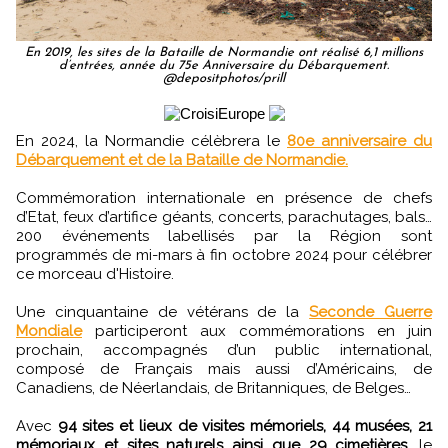
En 2019, les sites de la Bataille de Normandie ont réalisé 6,1 millions
d’entrées, année du 75e Anniversaire du Débarquement.
@depositphotos/prill
En 2024, la Normandie célèbrera le
80e anniversaire du
Débarquement et de la Bataille de Normandie.
Commémoration internationale en présence de chefs
d’Etat, feux d’artifice géants, concerts, parachutages, bals…
200 événements labellisés par la Région sont
programmés de mi-mars à fin octobre 2024 pour célébrer
ce morceau d'Histoire.
Une cinquantaine de vétérans de la
Seconde Guerre
Mondiale
participeront aux commémorations en juin
prochain, accompagnés d’un public international,
composé de Français mais aussi d’Américains, de
Canadiens, de Néerlandais, de Britanniques, de Belges…
Avec
94 sites et lieux de visites mémoriels, 44 musées, 21
mémoriaux et sites naturels ainsi que 29 cimetières
, le