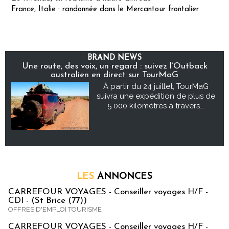
France, Italie : randonnée dans le Mercantour frontalier
BRAND NEWS
Une route, des voix, un regard : suivez l’Outback
australien en direct sur TourMaG
À partir du 24 juillet, TourMaG
suivra une expédition de plus de
5 000 kilomètres à travers...
LES
ANNONCES
CARREFOUR VOYAGES - Conseiller voyages H/F -
CDI - (St Brice (77))
OFFRES D'EMPLOI TOURISME
CARREFOUR VOYAGES - Conseiller voyages H/F -