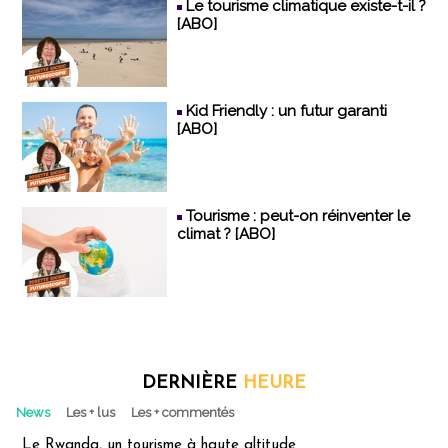
Le tourisme climatique existe-t-il ?
[ABO]
Kid Friendly : un futur garanti
[ABO]
Tourisme : peut-on réinventer le
climat ? [ABO]
DERNIÈRE
HEURE
News
Les + lus
Les + commentés
Le Rwanda, un tourisme à haute altitude