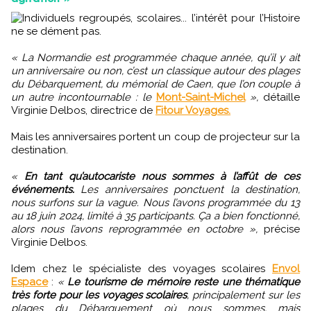
Individuels regroupés, scolaires... l’intérêt pour l’Histoire
ne se dément pas.
« La Normandie est programmée chaque année, qu’il y ait
un anniversaire ou non, c’est un classique autour des plages
du Débarquement, du mémorial de Caen, que l’on couple à
un autre incontournable : le
Mont-Saint-Michel
»,
détaille
Virginie Delbos, directrice de
Fitour Voyages.
Mais les anniversaires portent un coup de projecteur sur la
destination.
«
En tant qu’autocariste nous sommes à l’affût de ces
événements.
Les anniversaires ponctuent la destination,
nous surfons sur la vague. Nous l’avons programmée du 13
au 18 juin 2024, limité à 35 participants. Ça a bien fonctionné,
alors nous l’avons reprogrammée en octobre »,
précise
Virginie Delbos.
Idem chez le spécialiste des voyages scolaires
Envol
Espace
:
«
Le tourisme de mémoire reste une thématique
très forte pour les voyages scolaires
, principalement sur les
plages du Débarquement où nous sommes, mais