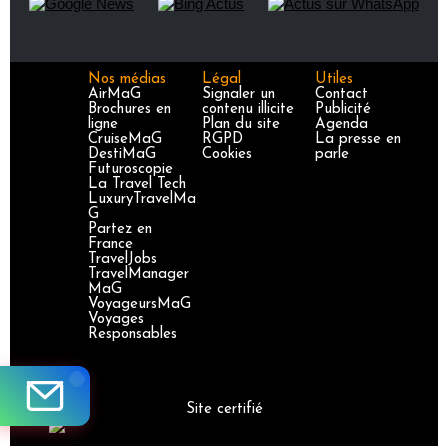
Nos médias
Légal
Utiles
AirMaG
Signaler un
Contact
Brochures en
contenu illicite
Publicité
ligne
Plan du site
Agenda
CruiseMaG
RGPD
La presse en
DestiMaG
Cookies
parle
Futuroscopie
La Travel Tech
LuxuryTravelMa
G
Partez en
France
TravelJobs
TravelManager
MaG
VoyageursMaG
Voyages
Responsables
Site certifié