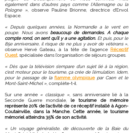
également dans d'autres pays comme l'Allemagne ou la
Pologne »
, observe Pauline Brionne, directrice d’Envol
Espace.
« Depuis quelques années, la Normandie a le vent en
poupe. Nous avons
beaucoup de demandes. A chaque
compte rond, on sent qu’il y a une agitation.
Et puis, pour le
85e anniversaire, il risque de ne plus y avoir de vétérans »
,
observe Hervé Gateau, à la tête de l’agence
Réceptif
Ouest,
spécialisée dans l’organisation de séjours groupes.
« Dès que la télévision s’empare d’un sujet lié à la région,
c’est moteur pour le tourisme, ça crée de l’émulation. Idem,
pour le passage de la
flamme olympique
par Caen et le
Mont-Saint-Michel »
, complète-t-il.
Sur une année
« classique »
, sans anniversaire lié à la
Seconde Guerre mondiale,
le tourisme de mémoire
représente 20% de l’activité de ce réceptif installé à Agon-
Coutainville, dans la Manche. Cette année, le tourisme
mémoriel atteindra 35% de son activité.
« Un voyage généraliste, de découverte de la Baie du