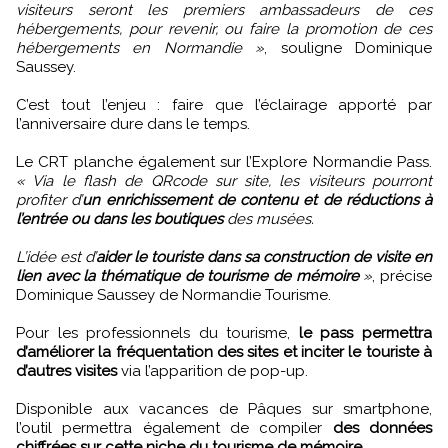
visiteurs seront les premiers ambassadeurs de ces
hébergements, pour revenir, ou faire la promotion de ces
hébergements en Normandie »
, souligne Dominique
Saussey.
C’est tout l’enjeu : faire que l’éclairage apporté par
l’anniversaire dure dans le temps.
Le CRT planche également sur l’Explore Normandie Pass.
« Via le flash de QRcode sur site, les visiteurs pourront
profiter d’
un enrichissement de contenu et de réductions à
l’entrée ou dans les boutiques
des musées.
L’idée est d’
aider le touriste dans sa construction de visite en
lien avec la thématique de tourisme de mémoire
»
, précise
Dominique Saussey de Normandie Tourisme.
Pour les professionnels du tourisme,
le pass permettra
d’améliorer la fréquentation des sites et inciter le touriste à
d’autres visites
via l’apparition de pop-up.
Disponible aux vacances de Pâques sur smartphone,
l’outil permettra également de compiler
des données
chiffrées sur cette niche du tourisme de mémoire
.