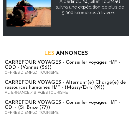
À partir du 24 juillet, TourMaG
suivra une expédition de plus de
5 000 kilomètres à travers...
LES
ANNONCES
CARREFOUR VOYAGES - Conseiller voyages H/F -
CDD - (Vannes (56))
OFFRES D'EMPLOI TOURISME
CARREFOUR VOYAGES - Alternant(e) Chargé(e) de
ressources humaines H/F - (Massy/Evry (91))
ALTERNANCE / STAGES TOURISME
CARREFOUR VOYAGES - Conseiller voyages H/F -
CDI - (St Brice (77))
OFFRES D'EMPLOI TOURISME