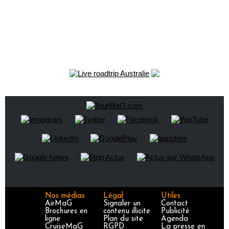
Nos médias
Légal
Utiles
AirMaG
Signaler un
Contact
Brochures en
contenu illicite
Publicité
ligne
Plan du site
Agenda
CruiseMaG
RGPD
La presse en