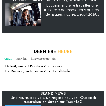
directeurs financiers du travel regardent vraiment
Et comment faire travailler une
trésorerie dormante sans prendre
de risques inutiles. Début 2025,...
DERNIÈRE
HEURE
News
Les + lus
Les + commentés
Detroit, une « US city » à la relance
Le Rwanda, un tourisme à haute altitude
BRAND NEWS
Une route, des voix, un regard : suivez l’Outback
australien en direct sur TourMaG