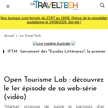
☰
Nos bureaux sont fermés du 27/07 au 16/08. Retour de la newsletter
quotidienne le 24/08/2026. Bel été !
Accueil
>
La Travel Tech
IFTM : lancement des "Escales Littéraires", la première libr
Open Tourisme Lab : découvrez
le 1er épisode de sa web-série
(vidéo)
"Startup" propose de suivre le parcours d'un