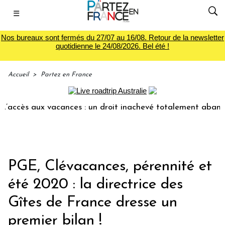
☰
Nos bureaux sont fermés du 27/07 au 16/08. Retour de la newsletter
quotidienne le 24/08/2026. Bel été !
Accueil
>
Partez en France
ux vacances : un droit inachevé totalement abandonné par le
PGE, Clévacances, pérennité et
été 2020 : la directrice des
Gîtes de France dresse un
premier bilan !