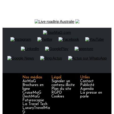
Nos médias
Légal
Utiles
AirMaG
Signaler un
Contact
Brochures en
contenu illicite
Publicité
ligne
Plan du site
Agenda
CruiseMaG
RGPD
La presse en
DestiMaG
Cookies
parle
Futuroscopie
La Travel Tech
LuxuryTravelMa
G