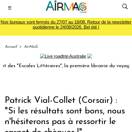
☰
Nos bureaux sont fermés du 27/07 au 16/08. Retour de la newsletter
quotidienne le 24/08/2026. Bel été !
Accueil
>
AirMaG
les Littéraires", la première librairie du voyage
Le gro
Patrick Vial-Collet (Corsair) :
"Si les résultats sont bons, nous
n'hésiterons pas à ressortir le