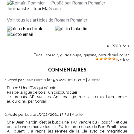
Publié par Romain Pommier
Journaliste - TourMaG.com
Voir tous les articles de Romain Pommier
Lu 19700 fois
Tags
:
corsair
,
guadeloupe
,
guyane
,
patrick vial collet
Notez
COMMENTAIRES
1.
Posté par
Jean Narcin
le 15/02/2021 09:06
|
Alerter
Et ben ! Une ITW qui dépote .
Pas de langue de bois , un discours clair .
Je prenais AF sur les Antilles , je me laisserais bien tenter
aujourd’hui par Corsair
2.
Posté par
Lou
le 15/02/2021 13:38
|
Alerter
Cher Jean Narcin, c’est le but d’une ITW, vendre du « positif » et que
des « bonnes nouvelles !! » EX, les promesses de Ben Smith avec
AF quant il a repris les rennes de la Cie avec de magnifique