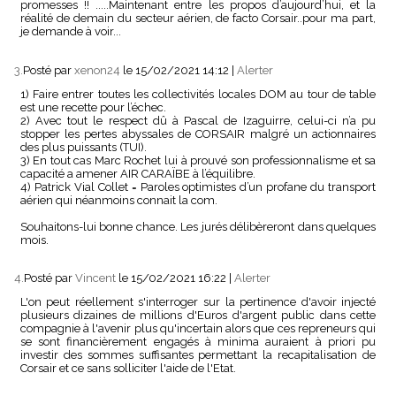
promesses !! .....Maintenant entre les propos d’aujourd’hui, et la
réalité de demain du secteur aérien, de facto Corsair..pour ma part,
je demande à voir...
3.
Posté par
xenon24
le 15/02/2021 14:12
|
Alerter
1) Faire entrer toutes les collectivités locales DOM au tour de table
est une recette pour l’échec.
2) Avec tout le respect dû à Pascal de Izaguirre, celui-ci n’a pu
stopper les pertes abyssales de CORSAIR malgré un actionnaires
des plus puissants (TUI).
3) En tout cas Marc Rochet lui à prouvé son professionnalisme et sa
capacité a amener AIR CARAÏBE à l’équilibre.
4) Patrick Vial Collet = Paroles optimistes d’un profane du transport
aérien qui néanmoins connait la com.
Souhaitons-lui bonne chance. Les jurés délibèreront dans quelques
mois.
4.
Posté par
Vincent
le 15/02/2021 16:22
|
Alerter
L'on peut réellement s'interroger sur la pertinence d'avoir injecté
plusieurs dizaines de millions d'Euros d'argent public dans cette
compagnie à l'avenir plus qu'incertain alors que ces repreneurs qui
se sont financièrement engagés à minima auraient à priori pu
investir des sommes suffisantes permettant la recapitalisation de
Corsair et ce sans solliciter l'aide de l'Etat.