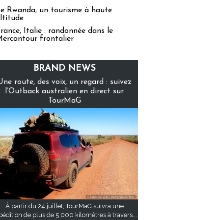
e Rwanda, un tourisme à haute
ltitude
rance, Italie : randonnée dans le
ercantour frontalier
BRAND NEWS
Une route, des voix, un regard : suivez
l’Outback australien en direct sur
TourMaG
À partir du 24 juillet, TourMaG suivra une
pédition de plus de 5 000 kilomètres à travers...