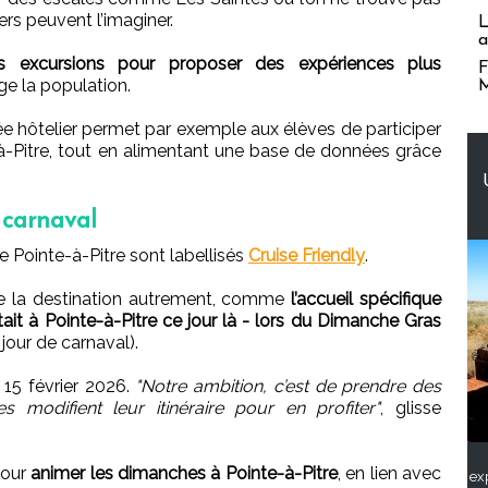
rs peuvent l’imaginer.
L
a
 les excursions pour proposer des expériences plus
F
ge la population.
M
cée hôtelier permet par exemple aux élèves de participer
te-à-Pitre, tout en alimentant une base de données grâce
t carnaval
 Pointe-à-Pitre sont labellisés
Cruise Friendly
.
ivre la destination autrement, comme
l’accueil spécifique
tait à Pointe-à-Pitre ce jour là - lors du Dimanche Gras
jour de carnaval).
 15 février 2026.
"Notre ambition, c’est de prendre des
es modifient leur itinéraire pour en profiter"
, glisse
pour
animer les dimanches à Pointe-à-Pitre
, en lien avec
ex