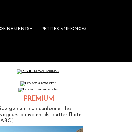
BONNEMENTS
PETITES ANNONCES
▼
ière librairie du voyage
Le groupe Sainte
PREMIUM
ABONNES
bergement non conforme : les
yageurs pouvaient-ils quitter l'hôtel
[ABO]