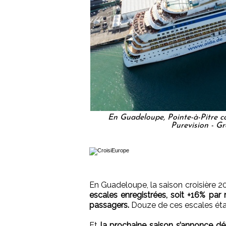
En Guadeloupe, Pointe-à-Pitre co
Purevision - G
En Guadeloupe, la saison croisière 
escales enregistrées, soit +16% par
passagers.
Douze de ces escales étai
Et
la prochaine saison s’annonce d