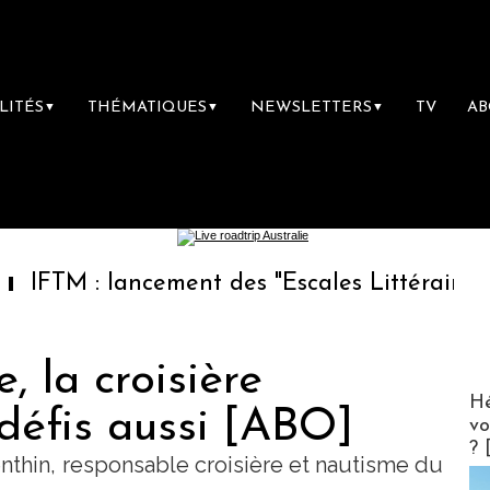
LITÉS
THÉMATIQUES
NEWSLETTERS
TV
A
▼
▼
▼
 lancement des "Escales Littéraires", la prem
 la croisière
CLUB 
Hé
 défis aussi [ABO]
vo
? 
nthin, responsable croisière et nautisme du