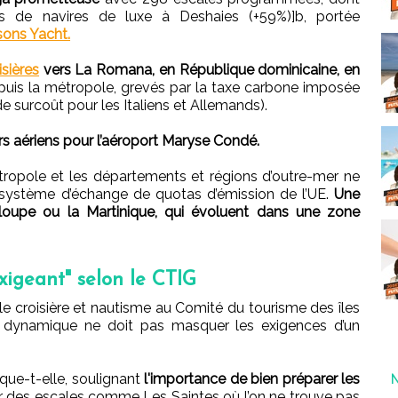
s de navires de luxe à Deshaies (+59%)]b, portée
sons Yacht.
sières
vers La Romana, en République dominicaine, en
uis la métropole, grevés par la taxe carbone imposée
e surcoût pour les Italiens et Allemands).
s aériens pour l’aéroport Maryse Condé.
tropole et les départements et régions d’outre-mer ne
 système d’échange de quotas d’émission de l’UE.
Une
upe ou la Martinique, qui évoluent dans une zone
exigeant" selon le CTIG
e croisière et nautisme au Comité du tourisme des îles
e dynamique ne doit pas masquer les exigences d’un
lique-t-elle, soulignant
l'importance de bien préparer les
des escales comme Les Saintes où l’on ne trouve pas