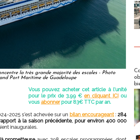
Futuros
Ca
ncentre la très grande majorité des escales - Photo
ob
rand Port Maritime de Guadeloupe
bi
Vous pouvez acheter cet article à l'unité
pour le prix de 3,99 €
en cliquant ICI
ou
vous
abonner
pour 83€ TTC par an.
2024-2025 s'est achevée sur un
bilan encourageant
:
284
 rapport à la saison précédente, pour environ 400 000
ent inaugurales.
éjà prometteuse
avec 298 escales programmées, dont