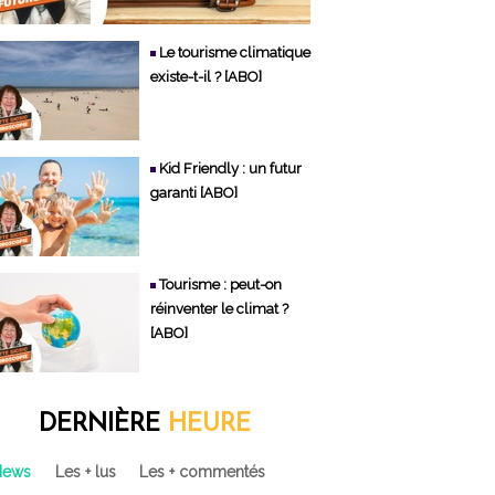
Le tourisme climatique
existe-t-il ? [ABO]
Kid Friendly : un futur
garanti [ABO]
Tourisme : peut-on
réinventer le climat ?
[ABO]
DERNIÈRE
HEURE
News
Les + lus
Les + commentés