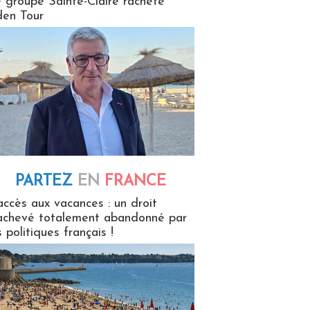
 groupe Sainte-Claire rachète
en Tour
PARTEZ
EN
FRANCE
 en France
accès aux vacances : un droit
achevé totalement abandonné par
s politiques français !