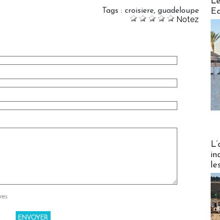
Le
Ed
Tags
:
croisiere
,
guadeloupe
Notez
Partez
L’
in
le
res