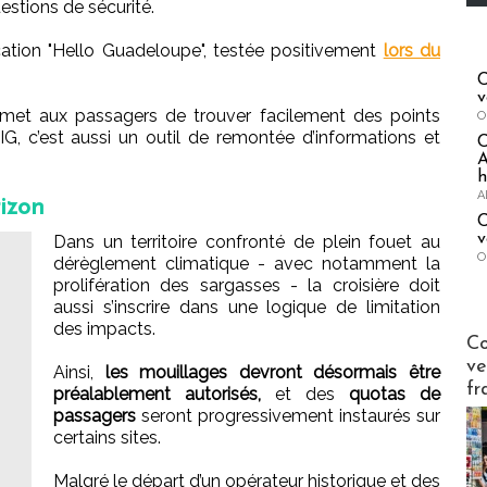
estions de sécurité.
cation "Hello Guadeloupe", testée positivement
lors du
C
v
rmet aux passagers de trouver facilement des points
O
IG, c’est aussi un outil de remontée d’informations et
A
h
A
rizon
C
v
Dans un territoire confronté de plein fouet au
O
dérèglement climatique - avec notamment la
prolifération des sargasses - la croisière doit
s
aussi s’inscrire dans une logique de limitation
des impacts.
Publi-n
Co
ve
Ainsi,
les mouillages devront désormais être
fr
préalablement autorisés,
et des
quotas de
passagers
seront progressivement instaurés sur
certains sites.
Malgré le départ d’un opérateur historique et des