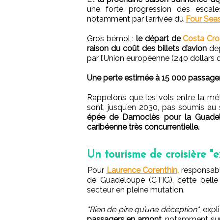
une forte progression des escale
notamment par l’arrivée du
Four Sea
Gros bémol :
le départ de
Costa Croi
raison du coût des billets d’avion
dep
par l’Union européenne (240 dollars d
Une perte estimée à 15 000 passager
Rappelons que les vols entre la mé
sont, jusqu’en 2030, pas soumis au
épée de Damoclès pour la Guadelo
caribéenne très concurrentielle.
Un tourisme de croisière "
Pour
Laurence Corenthin,
responsabl
de Guadeloupe (CTIG), cette bell
secteur en pleine mutation.
"Rien de pire qu’une déception"
, exp
passagers en amont,
notamment sur 