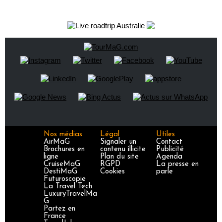
Nos médias
Légal
Utiles
AirMaG
Signaler un
Contact
Brochures en
contenu illicite
Publicité
ligne
Plan du site
Agenda
CruiseMaG
RGPD
La presse en
DestiMaG
Cookies
parle
Futuroscopie
La Travel Tech
LuxuryTravelMa
G
Partez en
France