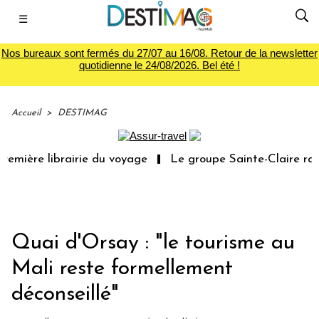
☰
Nos bureaux sont fermés du 27/07 au 16/08. Retour de la newsletter
quotidienne le 24/08/2026. Bel été !
Accueil
>
DESTIMAG
emière librairie du voyage
Le groupe Sainte-Claire rach
Quai d'Orsay : "le tourisme au
Mali reste formellement
déconseillé"