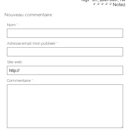
Tags
:
atr
,
julien buot
,
rse
Notez
Nouveau commentaire :
Nom * :
Adresse email (non publiée) * :
Site web :
Commentaire * :