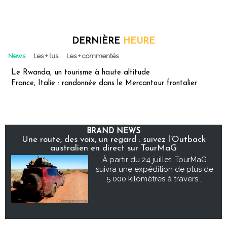
DERNIÈRE
HEURE
News
Les + lus
Les + commentés
Le Rwanda, un tourisme à haute altitude
France, Italie : randonnée dans le Mercantour frontalier
BRAND NEWS
Une route, des voix, un regard : suivez l’Outback
australien en direct sur TourMaG
À partir du 24 juillet, TourMaG
suivra une expédition de plus de
5 000 kilomètres à travers...