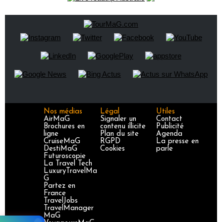
Nos médias
Légal
Utiles
AirMaG
Signaler un
Contact
Brochures en
contenu illicite
Publicité
ligne
Plan du site
Agenda
CruiseMaG
RGPD
La presse en
DestiMaG
Cookies
parle
Futuroscopie
La Travel Tech
LuxuryTravelMa
G
Partez en
France
TravelJobs
TravelManager
MaG