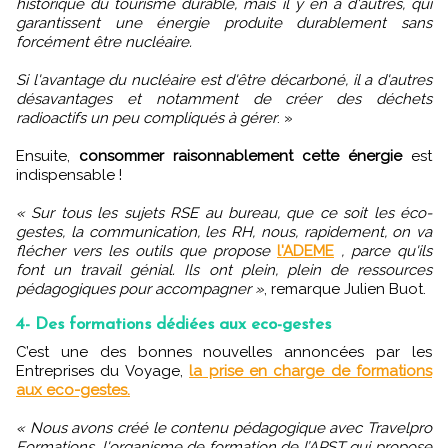
historique du tourisme durable, mais il y en a d'autres, qui
garantissent une énergie produite durablement sans
forcément être nucléaire.
Si l'avantage du nucléaire est d'être décarboné, il a d'autres
désavantages et notamment de créer des déchets
radioactifs un peu compliqués à gérer
. »
Ensuite,
consommer raisonnablement cette énergie
est
indispensable !
« Sur tous les sujets RSE au bureau, que ce soit les éco-
gestes, la communication, les RH, nous, rapidement, on va
flécher vers les outils que propose
l'ADEME
, parce qu'ils
font un travail génial. Ils ont plein, plein de ressources
pédagogiques pour accompagner »
, remarque Julien Buot.
4- Des formations dédiées aux eco-gestes
C’est une des bonnes nouvelles annoncées par les
Entreprises du Voyage,
la prise en charge de formations
aux eco-gestes.
« Nous avons créé le contenu pédagogique avec Travelpro
Formations, l'organisme de formation de l’APST qui propose