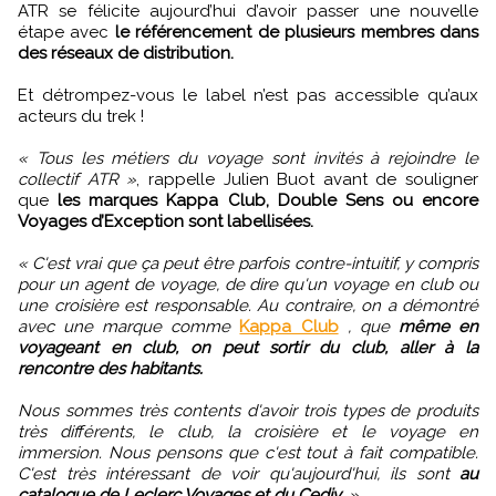
ATR se félicite aujourd’hui d’avoir passer une nouvelle
étape avec
le référencement de plusieurs membres dans
des réseaux de distribution.
Et détrompez-vous le label n’est pas accessible qu’aux
acteurs du trek !
« Tous les métiers du voyage sont invités à rejoindre le
collectif ATR »
, rappelle Julien Buot avant de souligner
que
les marques Kappa Club, Double Sens ou encore
Voyages d’Exception sont labellisées.
« C'est vrai que ça peut être parfois contre-intuitif, y compris
pour un agent de voyage, de dire qu'un voyage en club ou
une croisière est responsable. Au contraire, on a démontré
avec une marque comme
Kappa Club
, que
même en
voyageant en club, on peut sortir du club, aller à la
rencontre des habitants.
Nous sommes très contents d'avoir trois types de produits
très différents, le club, la croisière et le voyage en
immersion. Nous pensons que c'est tout à fait compatible.
C'est très intéressant de voir qu'aujourd'hui, ils sont
au
catalogue de Leclerc Voyages et du Cediv
. »