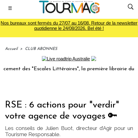
☰
Nos bureaux sont fermés du 27/07 au 16/08. Retour de la newsletter
quotidienne le 24/08/2026. Bel été !
Accueil
>
CLUB ABONNES
es "Escales Littéraires", la première librairie du voyage
RSE : 6 actions pour "verdir"
votre agence de voyages 🔑
Les conseils de Julien Buot, directeur d’Agir pour un
Tourisme Responsable.