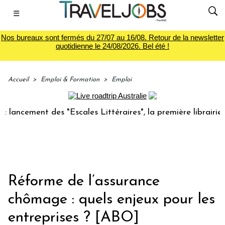
☰
Nos bureaux sont fermés du 27/07 au 16/08. Retour de la newsletter
quotidienne le 24/08/2026. Bel été !
Accueil
>
Emploi & Formation
>
Emploi
ent des "Escales Littéraires", la première librairie du voya
Réforme de l’assurance
chômage : quels enjeux pour les
entreprises ? [ABO]