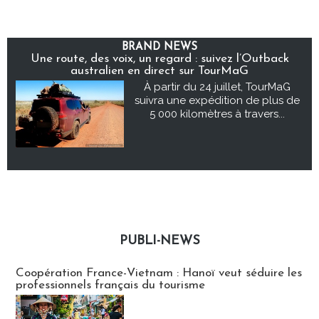
BRAND NEWS
Une route, des voix, un regard : suivez l’Outback
australien en direct sur TourMaG
À partir du 24 juillet, TourMaG
suivra une expédition de plus de
5 000 kilomètres à travers...
PUBLI-NEWS
Publi-news
Coopération France-Vietnam : Hanoï veut séduire les
professionnels français du tourisme