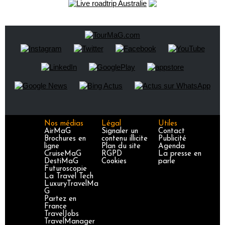
Nos médias
Légal
Utiles
AirMaG
Signaler un
Contact
Brochures en
contenu illicite
Publicité
ligne
Plan du site
Agenda
CruiseMaG
RGPD
La presse en
DestiMaG
Cookies
parle
Futuroscopie
La Travel Tech
LuxuryTravelMa
G
Partez en
France
TravelJobs
TravelManager