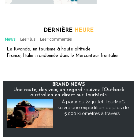
DERNIÈRE
HEURE
News
Les + lus
Les + commentés
Le Rwanda, un tourisme à haute altitude
France, Italie : randonnée dans le Mercantour frontalier
BRAND NEWS
Une route, des voix, un regard : suivez l’Outback
australien en direct sur TourMaG
À partir du 24 juillet, TourMaG
suivra une expédition de plus de
5 000 kilomètres à travers...