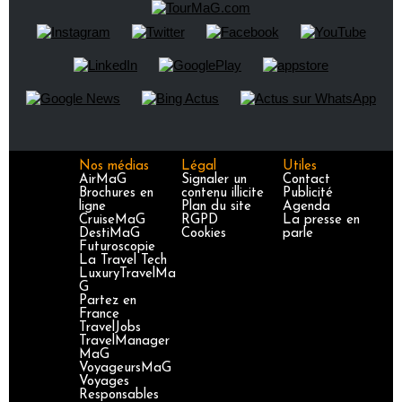
Nos médias
Légal
Utiles
AirMaG
Signaler un
Contact
Brochures en
contenu illicite
Publicité
ligne
Plan du site
Agenda
CruiseMaG
RGPD
La presse en
DestiMaG
Cookies
parle
Futuroscopie
La Travel Tech
LuxuryTravelMa
G
Partez en
France
TravelJobs
TravelManager
MaG
VoyageursMaG
Voyages
Responsables