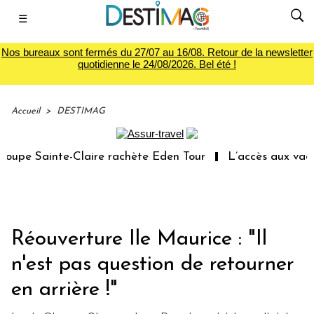
☰
Nos bureaux sont fermés du 27/07 au 16/08. Retour de la newsletter
quotidienne le 24/08/2026. Bel été !
Accueil
>
DESTIMAG
pe Sainte-Claire rachète Eden Tour
L’accès aux vacance
Réouverture Ile Maurice : "Il
n'est pas question de retourner
en arrière !"